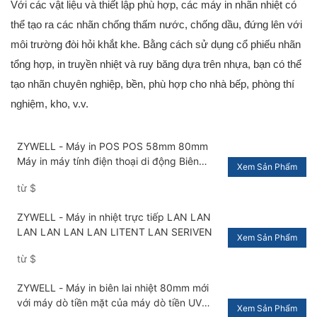
Với các vật liệu và thiết lập phù hợp, các máy in nhãn nhiệt có
thể tạo ra các nhãn chống thấm nước, chống dầu, đứng lên với
môi trường đòi hỏi khắt khe. Bằng cách sử dụng cổ phiếu nhãn
tổng hợp, in truyền nhiệt và ruy băng dựa trên nhựa, bạn có thể
tạo nhãn chuyên nghiệp, bền, phù hợp cho nhà bếp, phòng thí
nghiệm, kho, v.v.
ZYWELL - Máy in POS POS 58mm 80mm
Máy in máy tính điện thoại di động Biên
Xem Sản Phẩm
nhận nhiệt Máy in USB+RS232+LAN+WiFi
từ
$
ZYWELL - Máy in nhiệt trực tiếp LAN LAN
LAN LAN LAN LAN LITENT LAN SERIVEN
Xem Sản Phẩm
từ
$
ZYWELL - Máy in biên lai nhiệt 80mm mới
với máy dò tiền mặt của máy dò tiền UV
Xem Sản Phẩm