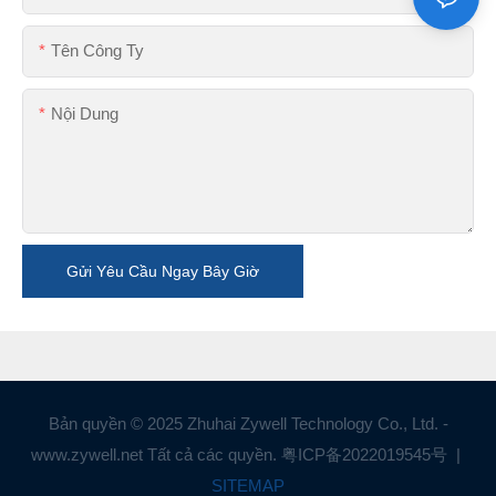
Tên Công Ty
Nội Dung
Gửi Yêu Cầu Ngay Bây Giờ
Bản quyền © 2025 Zhuhai Zywell Technology Co., Ltd. -
www.zywell.net Tất cả các quyền.
粤ICP备2022019545号
|
SITEMAP