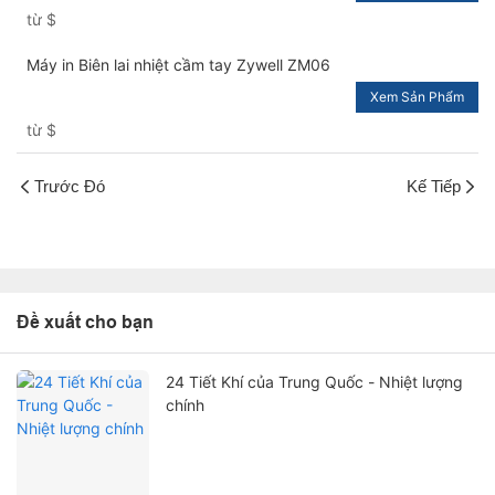
Máy in vé USB+RS232+LAN
từ
$
Máy in Biên lai nhiệt cầm tay Zywell ZM06
Xem Sản Phẩm
từ
$
Trước Đó
Kế Tiếp
Đề xuất cho bạn
24 Tiết Khí của Trung Quốc - Nhiệt lượng
chính