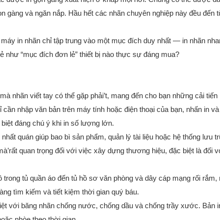
ọn gàng và ngăn nắp. Hầu hết các nhãn chuyên nghiệp này đều đến 
 máy in nhãn chỉ tập trung vào một mục đích duy nhất — in nhãn nh
ẻ như “mục đích đơn lẻ” thiết bị nào thực sự đáng mua?
mà nhãn viết tay có thể gặp phải’t, mang đến cho bạn những cải tiến
ỉ cần nhập văn bản trên máy tính hoặc điện thoại của bạn, nhấn in v
biệt đáng chú ý khi in số lượng lớn.
 nhất quán giúp bao bì sản phẩm, quản lý tài liệu hoặc hệ thống lưu t
’rất quan trọng đối với việc xây dựng thương hiệu, đặc biệt là đối v
ồ trong tủ quần áo đến tủ hồ sơ văn phòng và dây cáp mạng rối rắm,
àng tìm kiếm và tiết kiệm thời gian quý báu.
iệt với băng nhãn chống nước, chống dầu và chống trầy xước. Bản i
oặc nhòe theo thời gian.