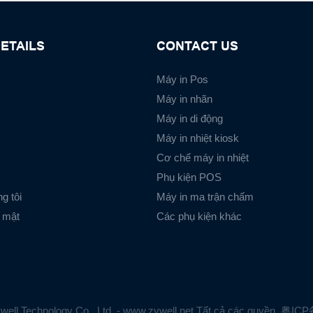
ETAILS
CONTACT US
Máy in Pos
Máy in nhãn
Máy in di động
Máy in nhiệt kiosk
Cơ chế máy in nhiệt
Phụ kiện POS
g tôi
Máy in ma trận chấm
 mật
Các phụ kiện khác
ell Technology Co., Ltd. - www.zywell.net Tất cả các quyền.
粤ICP