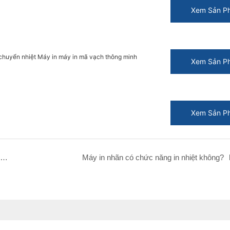
Xem Sản P
huyển nhiệt Máy in máy in mã vạch thông minh
Xem Sản P
Xem Sản P
Máy in nhiệt có cần mực không? Đây là câu trả lời đơn giản
Máy in nhãn có chức năng in nhiệt không?