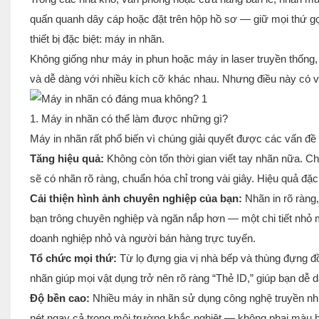
quấn quanh dây cáp hoặc đặt trên hộp hồ sơ — giữ mọi thứ g
thiết bị đặc biệt: máy in nhãn.
Không giống như máy in phun hoặc máy in laser truyền thống,
và dễ dàng với nhiều kích cỡ khác nhau. Nhưng điều này có v
1. Máy in nhãn có thể làm được những gì?
Máy in nhãn rất phổ biến vì chúng giải quyết được các vấn đề 
Tăng hiệu quả:
Không còn tốn thời gian viết tay nhãn nữa. Ch
sẽ có nhãn rõ ràng, chuẩn hóa chỉ trong vài giây. Hiệu quả đặc 
Cải thiện hình ảnh chuyên nghiệp của bạn:
Nhãn in rõ ràng,
bạn trông chuyên nghiệp và ngăn nắp hơn — một chi tiết nhỏ mà
doanh nghiệp nhỏ và người bán hàng trực tuyến.
Tổ chức mọi thứ:
Từ lọ đựng gia vị nhà bếp và thùng đựng đ
nhãn giúp mọi vật dụng trở nên rõ ràng “Thẻ ID,” giúp bạn dễ d
Độ bền cao:
Nhiều máy in nhãn sử dụng công nghệ truyền nh
nét ngay cả trong môi trường khắc nghiệt — không phai màu h