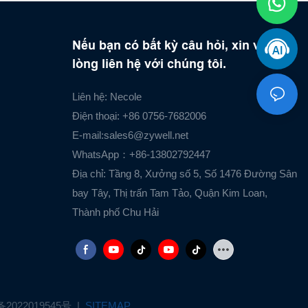
Nếu bạn có bất kỳ câu hỏi, xin vui
lòng liên hệ với chúng tôi.
Liên hệ: Necole
Điện thoại: +86 0756-7682006
E-mail:
sales6@zywell.net
WhatsApp：+86-13802792447
Địa chỉ: Tầng 8, Xưởng số 5, Số 1476 Đường Sân
bay Tây, Thị trấn Tam Tảo, Quận Kim Loan,
Thành phố Chu Hải
备2022019545号
|
SITEMAP