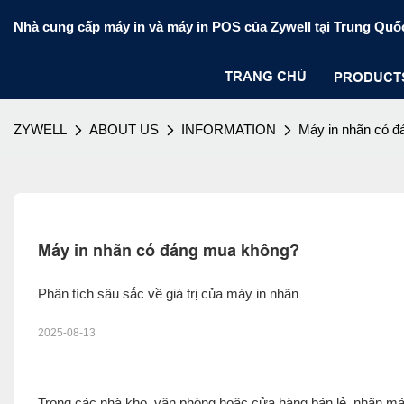
Nhà cung cấp máy in và máy in POS của Zywell tại Trung Quố
TRANG CHỦ
PRODUCT
ZYWELL
ABOUT US
INFORMATION
Máy in nhãn có 
Máy in nhãn có đáng mua không?
Phân tích sâu sắc về giá trị của máy in nhãn
2025-08-13
Trong các nhà kho, văn phòng hoặc cửa hàng bán lẻ, nhãn má