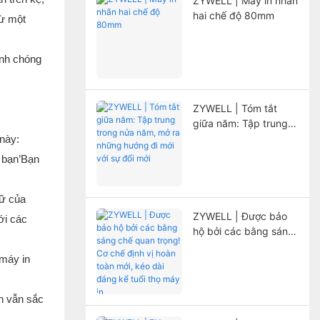
ZYWELL | Máy in nhãn
hai chế độ 80mm
từ một
anh chóng
ZYWELL | Tóm tắt
giữa năm: Tập trung
trong nửa năm, mở ra
 này:
những hướng đi mới
à bạn’Bạn
với sự đổi mới
rữ của
ZYWELL | Được bảo
ới các
hộ bởi các bằng sáng
chế quan trọng! Cơ
 máy in
chế định vị hoàn toàn
mới, kéo dài đáng kể
tuổi thọ máy in
n vẫn sắc