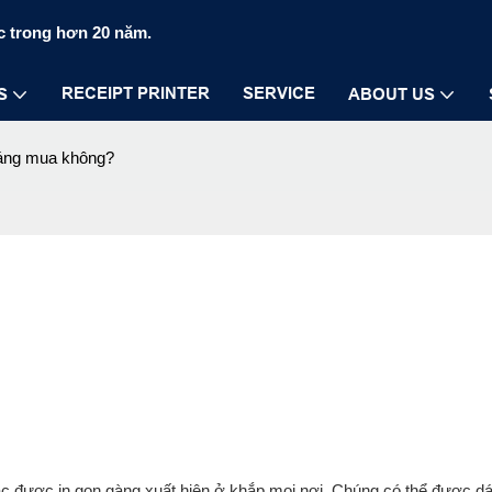
c trong hơn 20 năm.
RECEIPT PRINTER
SERVICE
S
ABOUT US
đáng mua không?
c được in gọn gàng xuất hiện ở khắp mọi nơi. Chúng có thể được dán