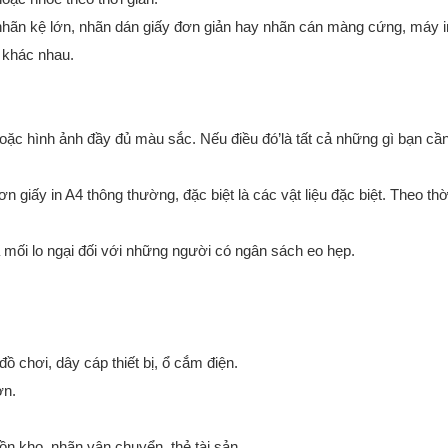
nhãn kệ lớn, nhãn dán giấy đơn giản hay nhãn cán màng cứng, máy i
u khác nhau.
hoặc hình ảnh đầy đủ màu sắc. Nếu điều đó’là tất cả những gì bạn cầ
 giấy in A4 thông thường, đặc biệt là các vật liệu đặc biệt. Theo thờ
à mối lo ngại đối với những người có ngân sách eo hẹp.
 chơi, dây cáp thiết bị, ổ cắm điện.
ơn.
n kho, nhãn vận chuyển, thẻ tài sản.