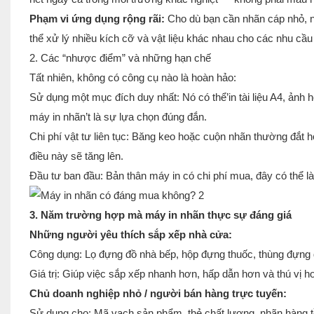
Phạm vi ứng dụng rộng rãi:
Cho dù bạn cần nhãn cáp nhỏ, 
thể xử lý nhiều kích cỡ và vật liệu khác nhau cho các nhu cầ
2. Các “nhược điểm” và những hạn chế
Tất nhiên, không có công cụ nào là hoàn hảo:
Sử dụng một mục đích duy nhất: Nó có thể’in tài liệu A4, ảnh 
máy in nhãn’t là sự lựa chọn đúng đắn.
Chi phí vật tư liên tục: Băng keo hoặc cuộn nhãn thường đắt hơn
điều này sẽ tăng lên.
Đầu tư ban đầu: Bản thân máy in có chi phí mua, đây có thể l
3. Năm trường hợp mà máy in nhãn thực sự đáng giá
Những người yêu thích sắp xếp nhà cửa:
Công dụng: Lọ đựng đồ nhà bếp, hộp đựng thuốc, thùng đựng đồ
Giá trị: Giúp việc sắp xếp nhanh hơn, hấp dẫn hơn và thú vị h
Chủ doanh nghiệp nhỏ / người bán hàng trực tuyến:
Sử dụng cho: Mã vạch sản phẩm, thẻ chất lượng, nhãn hàng tồ