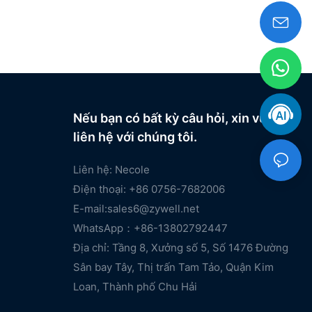
Nếu bạn có bất kỳ câu hỏi, xin vui lòng
liên hệ với chúng tôi.
Liên hệ: Necole
Điện thoại: +86 0756-7682006
E-mail:
sales6@zywell.net
WhatsApp：+86-13802792447
Địa chỉ: Tầng 8, Xưởng số 5, Số 1476 Đường
Sân bay Tây, Thị trấn Tam Tảo, Quận Kim
Loan, Thành phố Chu Hải