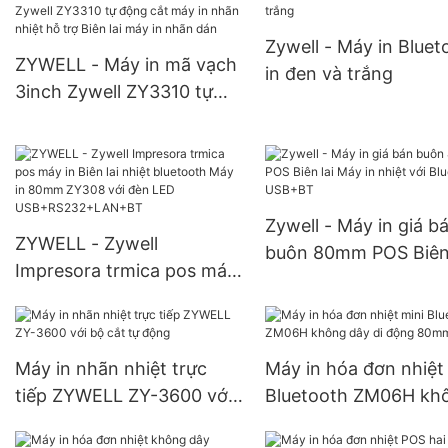
vạch ZY910 A6 Waybill
nhận
Máy in USB+WiFi
Zywell - Máy in Bluet
ZYWELL - Máy in mã vạch
in đen và trắng
3inch Zywell ZY3310 tự
động cắt máy in nhãn
nhiệt hỗ trợ Biên lai máy in
nhãn dán
Zywell - Máy in giá b
ZYWELL - Zywell
buôn 80mm POS Biên 
Impresora trmica pos máy
Máy in nhiệt với Blue
in Biên lai nhiệt bluetooth
USB+BT
Máy in 80mm ZY308 với
đèn LED
Máy in nhãn nhiệt trực
Máy in hóa đơn nhiệt
USB+RS232+LAN+BT
tiếp ZYWELL ZY-3600 với
Bluetooth ZM06H kh
bộ cắt tự động
dây di động 80mm