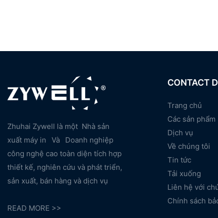
CONTACT D
Trang chủ
Các sản phẩm
Zhuhai Zywell là một
Nhà sản
Dịch vụ
xuất máy in
Và
Doanh nghiệp
Về chúng tôi
công nghệ cao toàn diện tích hợp
Tin tức
thiết kế, nghiên cứu và phát triển,
Tải xuống
sản xuất, bán hàng và dịch vụ
Liên hệ với ch
Chính sách bả
READ MORE >>