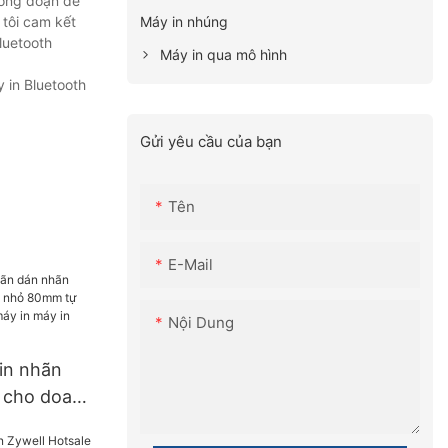
công đoạn để
Máy in nhúng
tôi cam kết
luetooth
Máy in qua mô hình
 in Bluetooth
Gửi yêu cầu của bạn
Tên
E-Mail
Nội Dung
in nhãn
 cho doanh
mm tự động