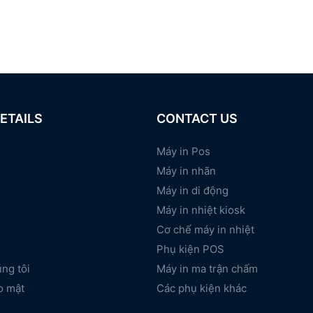
ETAILS
CONTACT US
Máy in Pos
Máy in nhãn
Máy in di động
Máy in nhiệt kiosk
Cơ chế máy in nhiệt
Phụ kiện POS
úng tôi
Máy in ma trận chấm
o mật
Các phụ kiện khác