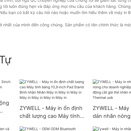
uá trình, đội ngũ QC chuyên nghiệp của chúng tôi sẽ giám sát từng 
g tôi luôn đúng hẹn và đáp ứng mọi nhu cầu của khách hàng. Chúng 
ếu bạn có bất kỳ câu hỏi nào hoặc muốn tìm hiểu thêm về máy in B
i nhất của mình đến công chúng. Sản phẩm có tên chính thức là máy
Tự
động
ZYWELL - Máy in ổn định
ZYWELL - Máy 
chất lượng cao Máy tính
dán nhãn nóng
in
bảng 10,9 inch Pad Stand
nghiệp nhỏ 80
g