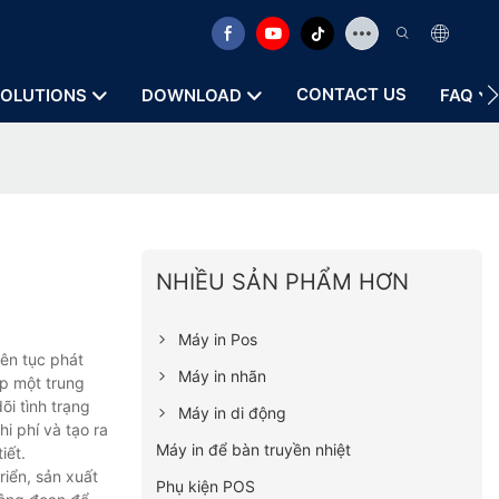
CONTACT US
OLUTIONS
DOWNLOAD
FAQ
NHIỀU SẢN PHẨM HƠN
Máy in Pos
iên tục phát
Máy in nhãn
ập một trung
i tình trạng
Máy in di động
i phí và tạo ra
Máy in để bàn truyền nhiệt
iết.
riển, sản xuất
Phụ kiện POS