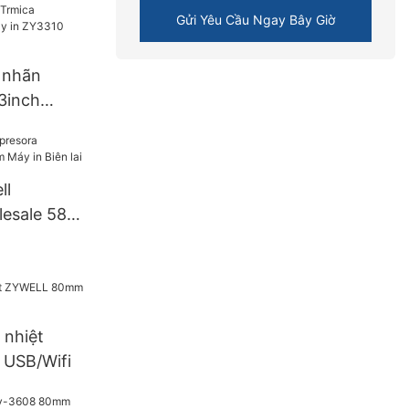
n máy in
Gửi Yêu Cầu Ngay Bây Giờ
 usb
n nhãn
3inch
a Trmica
rcode Máy
ll
esale 58
n Biên lai
 nhiệt
USB/Wifi