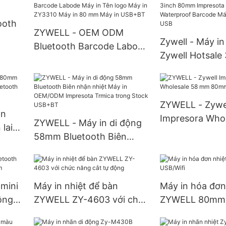
Bình nhận Nhãn Máy in
cắt giá thẻ nhã
Máy in Máy in Máy in Máy
máy in Thermal
ooth
in Máy in Máy in
ZYWELL - OEM ODM
Zywell - Máy i
Bluetooth Barcode Labode
Zywell Hotsale 
Máy in Tên logo Máy in
80mm Impresot
ZY3310 Máy in 80 mm
Waterproof Ba
Máy in USB+BT
in ZY3310 USB
ZYWELL - Zywe
án
Impresora Whol
ZYWELL - Máy in di động
lai
mm 80mm Máy i
58mm Bluetooth Biên
tooth
nhận nhiệt Máy in
OEM/ODM Impresota
Trmica trong Stock
 mini
Máy in nhiệt để bàn
Máy in hóa đơn
USB+BT
ông
ZYWELL ZY-4603 với chức
ZYWELL 80mm 
năng cắt tự động