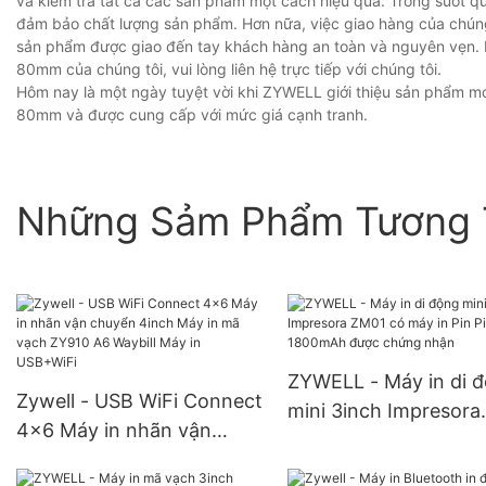
và kiểm tra tất cả các sản phẩm một cách hiệu quả. Trong suốt q
đảm bảo chất lượng sản phẩm. Hơn nữa, việc giao hàng của chún
sản phẩm được giao đến tay khách hàng an toàn và nguyên vẹn. N
80mm của chúng tôi, vui lòng liên hệ trực tiếp với chúng tôi.
Hôm nay là một ngày tuyệt vời khi ZYWELL giới thiệu sản phẩm mớ
80mm và được cung cấp với mức giá cạnh tranh.
Những Sảm Phẩm Tương 
ZYWELL - Máy in di 
Zywell - USB WiFi Connect
mini 3inch Impresora
4x6 Máy in nhãn vận
ZM01 có máy in Pin P
chuyển 4inch Máy in mã
1800mAh được chứn