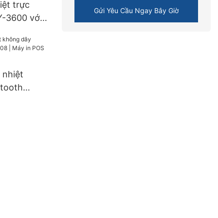
ệt trực
Gửi Yêu Cầu Ngay Bây Giờ
Y-3600 với
 nhiệt
tooth
| Máy in
ộ cao