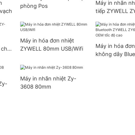
n
Máy in nhãn nhi
phòng Pos
 vạch
tiếp ZYWELL Z
bộ cắt tự động
Máy in hóa đơn nhiệt
Máy in hóa đơn
 chức
ZYWELL 80mm USB/Wifi
không dây Blue
ZYWELL ZY608 
POS OEM tốc đ
Máy in nhãn nhiệt Zy-
Zy-
3608 80mm