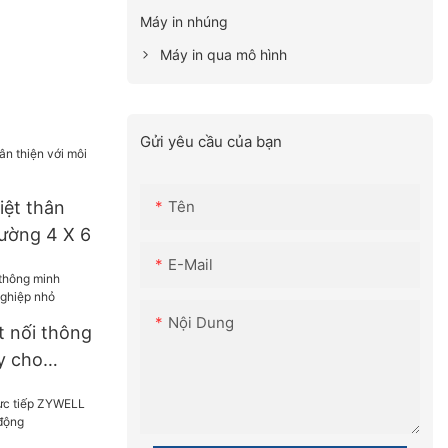
Máy in nhúng
Máy in qua mô hình
Gửi yêu cầu của bạn
Tên
iệt thân
rường 4 X 6
E-Mail
Nội Dung
t nối thông
y cho
nhỏ