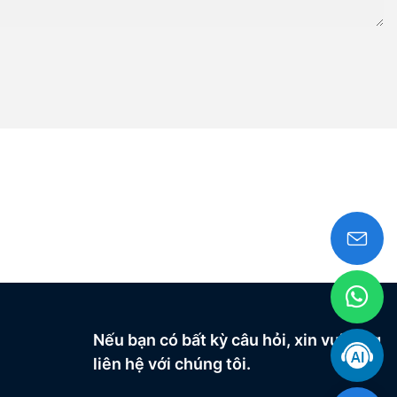
Nếu bạn có bất kỳ câu hỏi, xin vui lòng
liên hệ với chúng tôi.