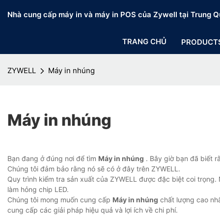
Nhà cung cấp máy in và máy in POS của Zywell tại Trung Q
TRANG CHỦ
PRODUCT
ZYWELL
Máy in nhúng
Máy in nhúng
Bạn đang ở đúng nơi để tìm
Máy in nhúng
. Bây giờ bạn đã biết r
Chúng tôi đảm bảo rằng nó sẽ có ở đây trên ZYWELL.
Quy trình kiểm tra sản xuất của ZYWELL được đặc biệt coi trọng. 
làm hỏng chip LED.
Chúng tôi mong muốn cung cấp
Máy in nhúng
chất lượng cao nhấ
cung cấp các giải pháp hiệu quả và lợi ích về chi phí.