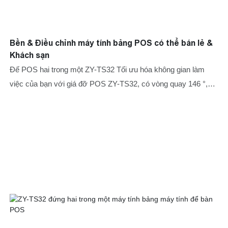
Bền & Điều chỉnh máy tính bảng POS có thể bán lẻ &
Khách sạn
Đế POS hai trong một ZY-TS32 Tối ưu hóa không gian làm
việc của bạn với giá đỡ POS ZY-TS32, có vòng quay 146 °,
đứng hai trong một-tiết kiệm không gian & Có thể điều chỉnh ，
và thiết kế tiết kiệm không gian hai trong một cho hiệu quả kinh
doanh