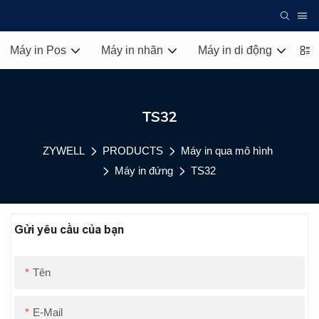
Máy in Pos
Máy in nhãn
Máy in di động
Má
TS32
ZYWELL
PRODUCTS
Máy in qua mô hình
Máy in đứng
TS32
Gửi yêu cầu của bạn
Tên
E-Mail