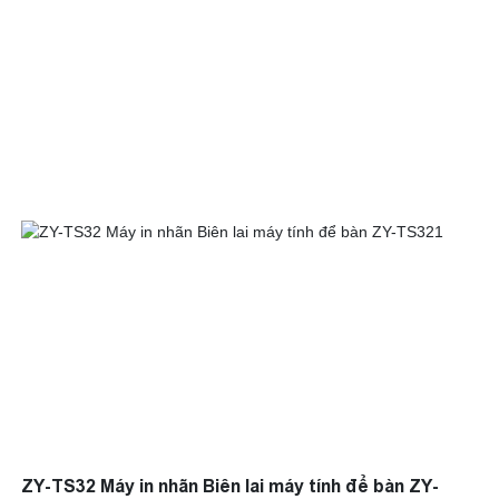
đặt hàng, tự kiểm tra, menu kỹ thuật số hoặc quét mã vạch, giá
đỡ này cung cấp khả năng hiển thị màn hình tối ưu và giao diện
thân thiện với người dùng
ZY-TS32 Máy in nhãn Biên lai máy tính để bàn ZY-