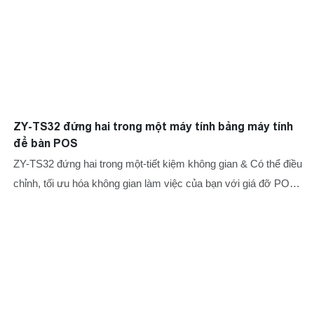
ZY-TS32 đứng hai trong một máy tính bảng máy tính
để bàn POS
ZY-TS32 đứng hai trong một-tiết kiệm không gian & Có thể điều
chỉnh, tối ưu hóa không gian làm việc của bạn với giá đỡ POS
ZY-TS32, với vòng quay 146 °, quản lý cáp và thiết kế tiết kiệm
không gian hai trong một để có hiệu quả kinh doanh