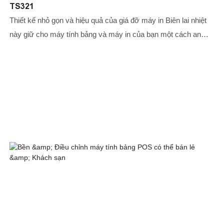
TS321
Thiết kế nhỏ gọn và hiệu quả của giá đỡ máy in Biên lai nhiệt
này giữ cho máy tính bảng và máy in của bạn một cách an
toàn, giảm thiểu sự lộn xộn trên quầy thanh toán, bàn dịch vụ
hoặc máy trạm của bạn. Được thiết kế để phù hợp với máy
tính bảng 7,9-14,9 inch, giá đỡ POS này đảm bảo sự phù hợp
an toàn cho một loạt các thiết bị, giữ cho chúng ổn định và dễ
dàng truy cập