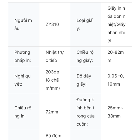
Giấy in h
óa đơn n
Người m
Loại giấ
ZY310
hiệt/Giấy
ẫu:
y:
nhãn nhi
ệt
Phương
Nhiệt trự
Chiều rộ
20-82m
pháp in:
c tiếp
ng giấy:
m
203dpi
Nghị qu
Độ dày
0,06~0,
(8 chấ
yết:
giấy:
19mm
m/mm)
Đường k
Chiều rộ
ính bên t
25mm~
72mm
ng in:
rong của
38mm
cuộn:
Bộ đệm