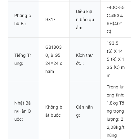
-40C-55
Điều kiệ
Phông c
C.≤93%
9x17
n bảo qu
hữ B：
RH(40°
ản:
C)
193,5
GB1803
(S) X 14
Tiếng Tr
0, BIG5
Kích thư
5 (R) X 1
ung:
24x24 c
ớc：
35 (C) m
hấm
m
Trọng lư
ợng tịnh:
Nhật Bả
1,8kg Tổ
Không b
Cân nặn
n/Hàn Q
ng trọng
ắt buộc
g:
uốc:
lượng: 2
2,08kg/t
hùng