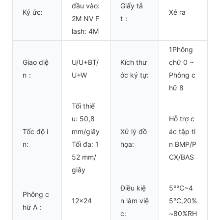
đầu vào:
Giấy tắ
Ký ức:
Xé ra
2M NV F
t：
lash: 4M
1Phông
Giao diệ
U/U+BT/
Kích thư
chữ 0 ~
n：
U+W
ớc ký tự:
Phông c
hữ 8
Tối thiể
u: 50,8
Hỗ trợ c
Tốc độ i
mm/giây
Xử lý đồ
ác tập ti
n:
Tối đa: 1
họa:
n BMP/P
52 mm/
CX/BAS
giây
Điều kiệ
5°℃~4
Phông c
12x24
n làm việ
5°C,20%
hữ A：
c:
~80%RH