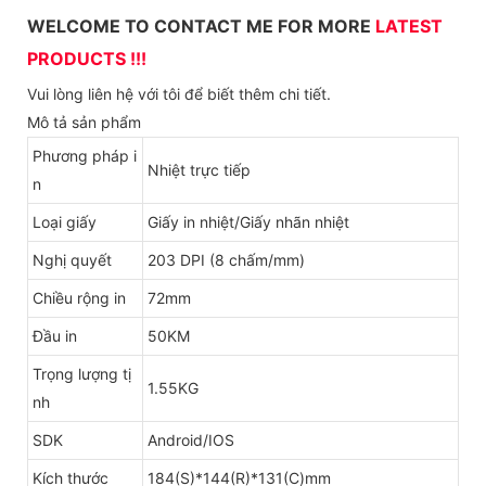
WELCOME TO CONTACT ME FOR MORE
LATEST
PRODUCTS !!!
Vui lòng liên hệ với tôi để biết thêm chi tiết.
Mô tả sản phẩm
Phương pháp i
Nhiệt trực tiếp
n
Loại giấy
Giấy in nhiệt/Giấy nhãn nhiệt
Nghị quyết
203 DPI (8 chấm/mm)
Chiều rộng in
72mm
Đầu in
50KM
Trọng lượng tị
1.55KG
nh
SDK
Android/IOS
Kích thước
184(S)*144(R)*131(C)mm