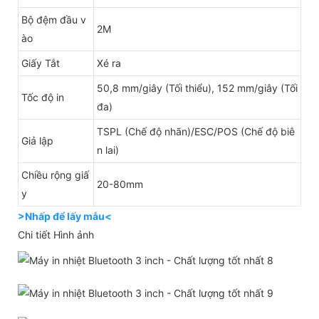
Bộ đệm đầu v
2M
ào
Giấy Tắt
Xé ra
50,8 mm/giây (Tối thiểu), 152 mm/giây (Tối
Tốc độ in
đa)
TSPL (Chế độ nhãn)/ESC/POS (Chế độ biê
Giả lập
n lai)
Chiều rộng giấ
20-80mm
y
>Nhấp để lấy mẫu<
Chi tiết Hình ảnh