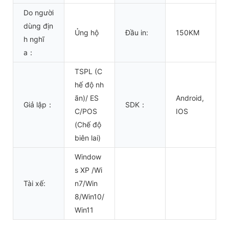
Do người
dùng địn
Ủng hộ
Đầu in:
150KM
h nghĩ
a：
TSPL (C
hế độ nh
ãn)/ ES
Android,
Giả lập：
SDK：
C/POS
IOS
(Chế độ
biên lai)
Window
s XP /Wi
Tài xế:
n7/Win
8/Win10/
Win11