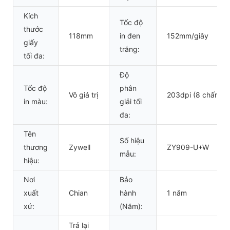
Kích
Tốc độ
thước
118mm
in đen
152mm/giây
giấy
trắng:
tối đa:
Độ
Tốc độ
phân
Vô giá trị
203dpi (8 chấm/
in màu:
giải tối
đa:
Tên
Số hiệu
thương
Zywell
ZY909-U+W
mẫu:
hiệu:
Nơi
Bảo
xuất
Chian
hành
1 năm
xứ:
(Năm):
Trả lại