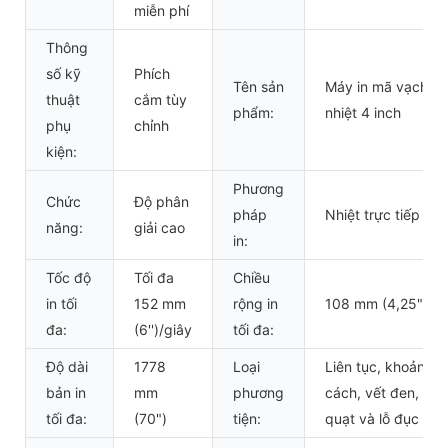
miễn phí
Thông
số kỹ
Phích
Tên sản
Máy in mã vạch n
thuật
cắm tùy
phẩm:
nhiệt 4 inch
phụ
chỉnh
kiện:
Phương
Chức
Độ phân
pháp
Nhiệt trực tiếp
năng:
giải cao
in:
Tốc độ
Tối đa
Chiều
in tối
152 mm
rộng in
108 mm (4,25")
đa:
(6'')/giây
tối đa:
Độ dài
1778
Loại
Liên tục, khoảng
bản in
mm
phương
cách, vết đen, gấ
tối đa:
(70")
tiện:
quạt và lỗ đục