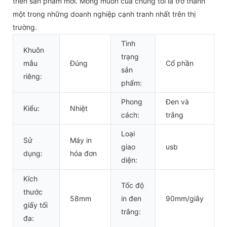
triển sản phẩm mới. Mong muốn của chúng tôi là trở thành
một trong những doanh nghiệp cạnh tranh nhất trên thị
trường.
Tình
Khuôn
trạng
mẫu
Đúng
Cổ phần
sản
riêng:
phẩm:
Phong
Đen và
Kiểu:
Nhiệt
cách:
trắng
Loại
Sử
Máy in
giao
usb
dụng:
hóa đơn
diện:
Kích
Tốc độ
thước
58mm
in đen
90mm/giây
giấy tối
trắng:
đa: