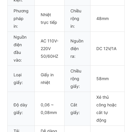
Phương
Chiều
Nhiệt
pháp
rộng
48mm
trực tiếp
in:
in:
Nguồn
AC 110V-
Nguồn
điện
220V
điện
DC 12V/1A
đầu
50/60HZ
ra:
vào:
Chiều
Loại
Giấy in
rộng
58mm
giấy:
nhiệt
giấy:
Xé thủ
Độ dày
0,06 ~
Cắt
công hoặc
giấy:
0,08mm
giấy:
cắt tự
động
Tải
Dễ dàng