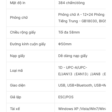
Mật độ in
384 chấm/dòng
Phông chữ A - 12x24 Phông chữ
Phông chữ
Tiếng Trung - GB18030, BIG5 2
Chiều rộng giấy
Tối đa 58mm
Đường kính cuộn giấy
Φ50mm
Nạp giấy
Dễ dàng nạp giấy
1D - UPC-A/UPC-
Loại mã
E/JAN13（EAN13）/JAN8（EAN8
Giao diện
USB, USB+Bluetooth, USB+Wifi
Giả lập
ESC/POS
Tài xế
Windows XP /Vista/Win7/Win8 