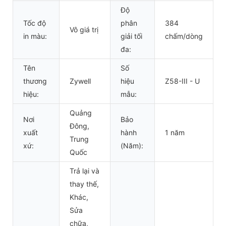
Độ
Tốc độ
phân
384
Vô giá trị
in màu:
giải tối
chấm/dòng
đa:
Tên
Số
thương
Zywell
hiệu
Z58-III - U
hiệu:
mẫu:
Quảng
Nơi
Bảo
Đông,
xuất
hành
1 năm
Trung
xứ:
(Năm):
Quốc
Trả lại và
thay thế,
Khác,
Sửa
chữa,