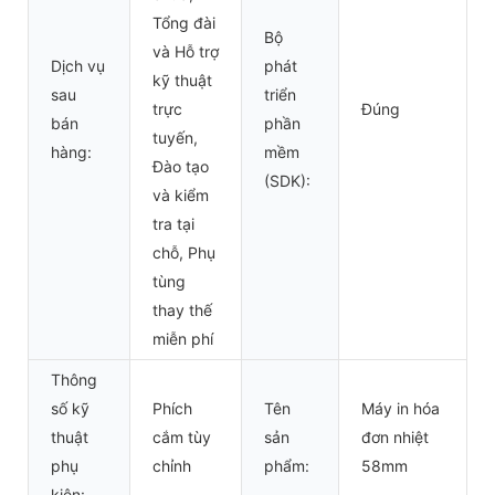
Tổng đài
Bộ
và Hỗ trợ
Dịch vụ
phát
kỹ thuật
sau
triển
trực
Đúng
bán
phần
tuyến,
hàng:
mềm
Đào tạo
(SDK):
và kiểm
tra tại
chỗ, Phụ
tùng
thay thế
miễn phí
Thông
số kỹ
Phích
Tên
Máy in hóa
thuật
cắm tùy
sản
đơn nhiệt
phụ
chỉnh
phẩm:
58mm
kiện: