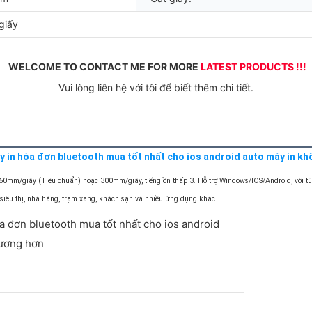
giấy
WELCOME TO CONTACT ME FOR MORE 
LATEST PRODUCTS !!!
 Vui lòng liên hệ với tôi để biết thêm chi tiết. 
y in hóa đơn bluetooth mua tốt nhất cho ios android auto máy in k
260mm/giây (Tiêu chuẩn) hoặc 300mm/giây, tiếng ồn thấp 3. Hỗ trợ Windows/IOS/Android, với tùy
ho siêu thị, nhà hàng, trạm xăng, khách sạn và nhiều ứng dụng khác
 đơn bluetooth mua tốt nhất cho ios android
hương hơn