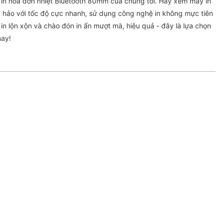
 in hóa đơn nhiệt Bluetooth 80mm của chúng tôi. Hãy xem máy in
 hảo với tốc độ cực nhanh, sử dụng công nghệ in không mực tiên
in lộn xộn và chào đón in ấn mượt mà, hiệu quả - đây là lựa chọn
nay!