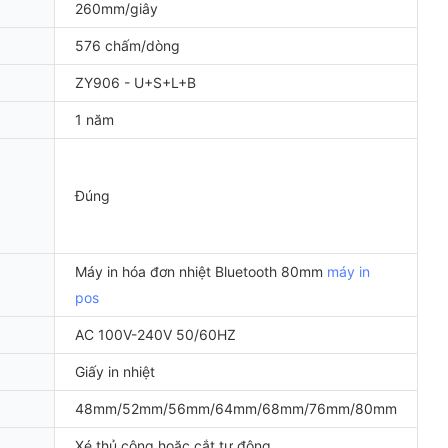
260mm/giây
576 chấm/dòng
ZY906 - U+S+L+B
1 năm
Đúng
Máy in hóa đơn nhiệt Bluetooth 80mm
máy in
pos
AC 100V-240V 50/60HZ
Giấy in nhiệt
48mm/52mm/56mm/64mm/68mm/76mm/80mm
Xé thủ công hoặc cắt tự động