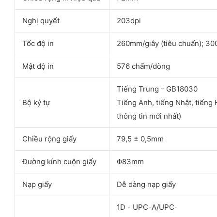
Nghị quyết
203dpi
Tốc độ in
260mm/giây (tiêu chuẩn); 3
Mật độ in
576 chấm/dòng
Tiếng Trung - GB18030
Bộ ký tự
Tiếng Anh, tiếng Nhật, tiếng H
thông tin mới nhất)
Chiều rộng giấy
79,5 ± 0,5mm
Đường kính cuộn giấy
Φ83mm
Nạp giấy
Dễ dàng nạp giấy
1D - UPC-A/UPC-