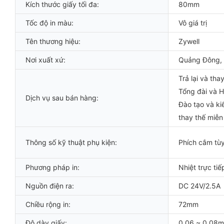
Kích thước giấy tối đa:
80mm
Tốc độ in màu:
Vô giá trị
Tên thương hiệu:
Zywell
Nơi xuất xứ:
Quảng Đông,
Trả lại và tha
Tổng đài và H
Dịch vụ sau bán hàng:
Đào tạo và ki
thay thế miễn
Thông số kỹ thuật phụ kiện:
Phích cắm tùy
Phương pháp in:
Nhiệt trực tiế
Nguồn điện ra:
DC 24V/2.5A
Chiều rộng in:
72mm
Độ dày giấy:
0,06 ~ 0,08