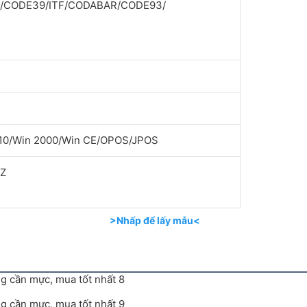
8)/CODE39/ITF/CODABAR/CODE93/
n10/Win 2000/Win CE/OPOS/JPOS
HZ
>Nhấp để lấy mẫu<