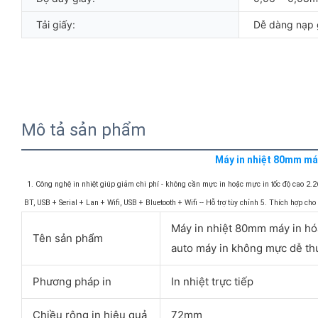
Tải giấy:
Dễ dàng nạp 
Mô tả sản phẩm
Máy in nhiệt 80mm má
1. Công nghệ in nhiệt giúp giảm chi phí - không cần mực in hoặc mực in tốc độ cao 2.
BT, USB + Serial + Lan + Wifi, USB + Bluetooth + Wifi -- Hỗ trợ tùy chỉnh 5. Thích hợp c
Máy in nhiệt 80mm máy in hóa
Tên sản phẩm
auto máy in không mực dễ t
Phương pháp in
In nhiệt trực tiếp
Chiều rộng in hiệu quả
72mm