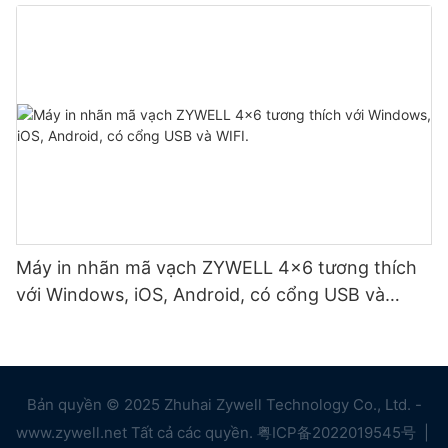
Máy in nhãn mã vạch ZYWELL 4x6 tương thích
với Windows, iOS, Android, có cổng USB và
WIFI.
Bản quyền © 2025 Zhuhai Zywell Technology Co., Ltd. -
www.zywell.net Tất cả các quyền.
粤ICP备2022019545号
|