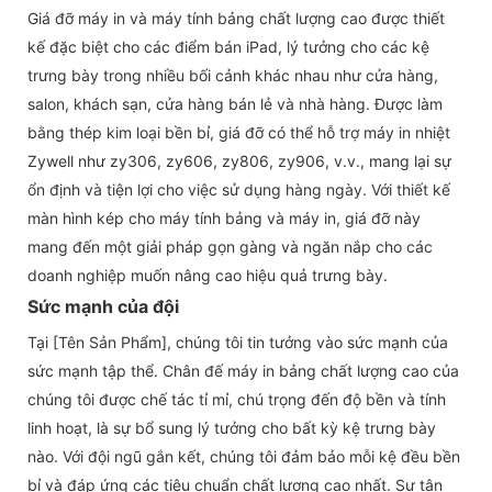
Giá đỡ máy in và máy tính bảng chất lượng cao được thiết
kế đặc biệt cho các điểm bán iPad, lý tưởng cho các kệ
trưng bày trong nhiều bối cảnh khác nhau như cửa hàng,
salon, khách sạn, cửa hàng bán lẻ và nhà hàng. Được làm
bằng thép kim loại bền bỉ, giá đỡ có thể hỗ trợ máy in nhiệt
Zywell như zy306, zy606, zy806, zy906, v.v., mang lại sự
ổn định và tiện lợi cho việc sử dụng hàng ngày. Với thiết kế
màn hình kép cho máy tính bảng và máy in, giá đỡ này
mang đến một giải pháp gọn gàng và ngăn nắp cho các
doanh nghiệp muốn nâng cao hiệu quả trưng bày.
Sức mạnh của đội
Tại [Tên Sản Phẩm], chúng tôi tin tưởng vào sức mạnh của
sức mạnh tập thể. Chân đế máy in bảng chất lượng cao của
chúng tôi được chế tác tỉ mỉ, chú trọng đến độ bền và tính
linh hoạt, là sự bổ sung lý tưởng cho bất kỳ kệ trưng bày
nào. Với đội ngũ gắn kết, chúng tôi đảm bảo mỗi kệ đều bền
bỉ và đáp ứng các tiêu chuẩn chất lượng cao nhất. Sự tận