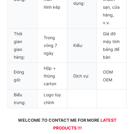
dụng:
hình kép
sạn, cửa
hàng,
v.v.
Thời
Giá đỡ
Trong
gian
máy tính
vòng 7
Kiểu:
giao
bảng để
ngày
hàng:
bàn
Hộp +
Đóng
ODM
thùng
Dịch vụ:
gói:
OEM
carton
Biểu
Logo tùy
trưng:
chỉnh
WELCOME TO CONTACT ME FOR MORE 
LATEST 
PRODUCTS !!!