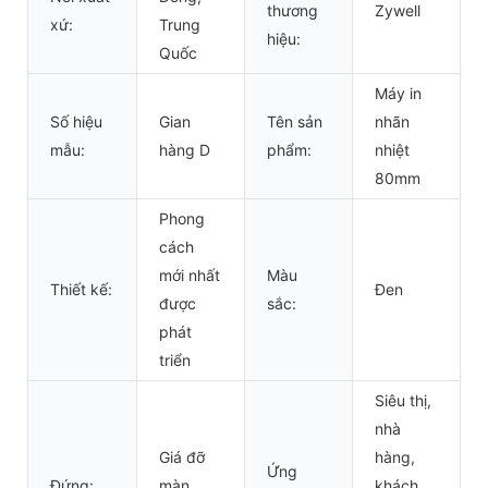
thương
Zywell
xứ:
Trung
hiệu:
Quốc
Máy in
Số hiệu
Gian
Tên sản
nhãn
mẫu:
hàng D
phẩm:
nhiệt
80mm
Phong
cách
mới nhất
Màu
Thiết kế:
Đen
được
sắc:
phát
triển
Siêu thị,
nhà
Giá đỡ
hàng,
Ứng
Đứng:
màn
khách