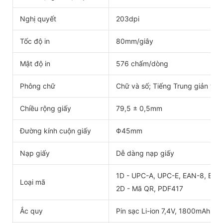
Nghị quyết
203dpi
Tốc độ in
80mm/giây
Mật độ in
576 chấm/dòng
Phông chữ
Chữ và số; Tiếng Trung giản thể
Chiều rộng giấy
79,5 ± 0,5mm
Đường kính cuộn giấy
Φ45mm
Nạp giấy
Dễ dàng nạp giấy
1D - UPC-A, UPC-E, EAN-8, EAN-
Loại mã
2D - Mã QR, PDF417
Ắc quy
Pin sạc Li-ion 7,4V, 1800mAh