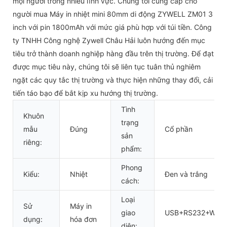
mọi người trong nhiều lĩnh vực. Chúng tôi cung cấp cho
người mua Máy in nhiệt mini 80mm di động ZYWELL ZM01 3
inch với pin 1800mAh với mức giá phù hợp với túi tiền. Công
ty TNHH Công nghệ Zywell Châu Hải luôn hướng đến mục
tiêu trở thành doanh nghiệp hàng đầu trên thị trường. Để đạt
được mục tiêu này, chúng tôi sẽ liên tục tuân thủ nghiêm
ngặt các quy tắc thị trường và thực hiện những thay đổi, cải
tiến táo bạo để bắt kịp xu hướng thị trường.
Tình
Khuôn
trạng
mẫu
Đúng
Cổ phần
sản
riêng:
phẩm:
Phong
Kiểu:
Nhiệt
Đen và trắng
cách:
Loại
Sử
Máy in
giao
USB+RS232+WIFI
dụng:
hóa đơn
diện: