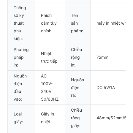
Thông
số kỹ
Phích
Tên
thuật
cắm tùy
sản
máy in nhiệt wifi m
phụ
chỉnh
phẩm:
kiện:
Phương
Chiều
Nhiệt
pháp
rộng
72mm
trực tiếp
in:
in:
Nguồn
AC
Nguồn
điện
100V-
điện
DC 5V/1A
đầu
240V
ra:
vào:
50/60HZ
Chiều
Loại
Giấy in
rộng
48mm/52mm/56
giấy:
nhiệt
giấy: