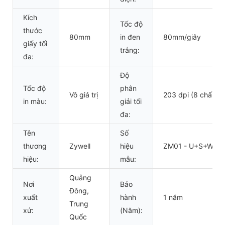
Kích
Tốc độ
thước
80mm
in đen
80mm/giây
giấy tối
trắng:
đa:
Độ
Tốc độ
phân
Vô giá trị
203 dpi (8 chấm/
in màu:
giải tối
đa:
Tên
Số
thương
Zywell
hiệu
ZM01 - U+S+W
hiệu:
mẫu:
Quảng
Nơi
Bảo
Đông,
xuất
hành
1 năm
Trung
xứ:
(Năm):
Quốc