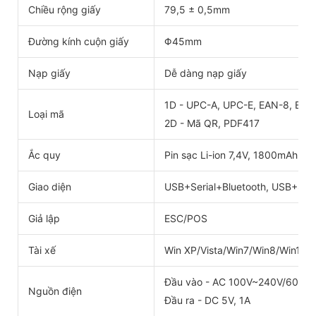
Chiều rộng giấy
79,5 ± 0,5mm
Đường kính cuộn giấy
Φ45mm
Nạp giấy
Dễ dàng nạp giấy
1D - UPC-A, UPC-E, EAN-8, EAN-
Loại mã
2D - Mã QR, PDF417
Ắc quy
Pin sạc Li-ion 7,4V, 1800mAh
Giao diện
USB+Serial+Bluetooth, USB+Seri
Giả lập
ESC/POS
Tài xế
Win XP/Vista/Win7/Win8/Win10
Đầu vào - AC 100V~240V/60HZ
Nguồn điện
Đầu ra - DC 5V, 1A