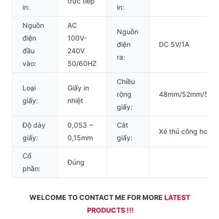
trực tiếp
in:
in:
Nguồn
AC
Nguồn
điện
100V-
điện
DC 5V/1A
đầu
240V
ra:
vào:
50/60HZ
Chiều
Loại
Giấy in
rộng
48mm/52mm/56
giấy:
nhiệt
giấy:
Độ dày
0,053 ~
Cắt
Xé thủ công hoặc 
giấy:
0,15mm
giấy:
Cổ
Đúng
phần:
WELCOME TO CONTACT ME FOR MORE 
LATEST 
PRODUCTS !!!