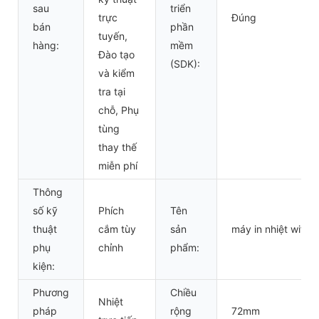
sau
triển
trực
Đúng
bán
phần
tuyến,
hàng:
mềm
Đào tạo
(SDK):
và kiểm
tra tại
chỗ, Phụ
tùng
thay thế
miễn phí
Thông
số kỹ
Phích
Tên
thuật
cắm tùy
sản
máy in nhiệt wifi m
phụ
chỉnh
phẩm:
kiện:
Phương
Chiều
Nhiệt
pháp
rộng
72mm