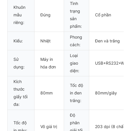
Tình
Khuôn
trạng
mẫu
Đúng
Cổ phần
sản
riêng:
phẩm:
Phong
Kiểu:
Nhiệt
Đen và trắng
cách:
Loại
Sử
Máy in
giao
USB+RS232+WIFI
dụng:
hóa đơn
diện:
Kích
Tốc độ
thước
80mm
in đen
80mm/giây
giấy tối
trắng:
đa:
Độ
Tốc độ
phân
Vô giá trị
203 dpi (8 chấm/
in màu:
giải tối