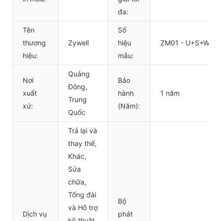
đa:
Tên
Số
thương
Zywell
hiệu
ZM01 - U+S+W
hiệu:
mẫu:
Quảng
Nơi
Bảo
Đông,
xuất
hành
1 năm
Trung
xứ:
(Năm):
Quốc
Trả lại và
thay thế,
Khác,
Sửa
chữa,
Tổng đài
Bộ
và Hỗ trợ
Dịch vụ
phát
kỹ thuật