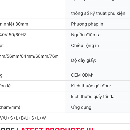
thông số kỹ thuật phụ kiện
ãn nhiệt 80mm
Phương pháp in
40V 50/60HZ
Nguồn điện ra
ệt
Chiều rộng in
mm/56mm/64mm/68mm/76m
Độ dày giấy:
ng
OEM ODM:
ơn lẻ
Kích thước gói đơn:
kích thước giấy tối đa:
 chấm/mm)
Ứng dụng:
W/U+S+L+B/U+S+L+W