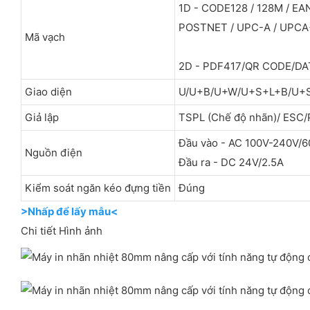
1D - CODE128 / 128M / EA
POSTNET / UPC-A / UPCA+2
Mã vạch
2D - PDF417/QR CODE/DA
Giao diện
U/U+B/U+W/U+S+L+B/U+
Giả lập
TSPL (Chế độ nhãn)/ ESC/P
Đầu vào - AC 100V-240V/
Nguồn điện
Đầu ra - DC 24V/2.5A
Kiểm soát ngăn kéo đựng tiền
Đúng
>Nhấp để lấy mẫu<
Chi tiết Hình ảnh