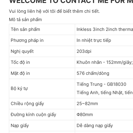
WELCOME TO CONTACT ME FOR 
Vui lòng liên hệ với tôi để biết thêm chi tiết.
Mô tả sản phẩm
Tên sản phẩm
Inkless 3inch 2inch thermal
Phương pháp in
In nhiệt trực tiếp
Nghị quyết
203dpi
Tốc độ in
Khuôn nhãn - 152mm/giây;
Mật độ in
576 chấm/dòng
Tiếng Trung - GB18030
Bộ ký tự
Tiếng Anh, tiếng Nhật, tiếng
Chiều rộng giấy
25~82mm
Đường kính cuộn giấy
Φ80mm
Nạp giấy
Dễ dàng nạp giấy