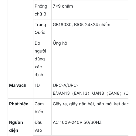
Phông
7x9 chấm
chữ B
Trung
GB18030, BIG5 24x24 chấm
Quốc
Do
Ủng hộ
người
dùng
xác
định
Mã vạch
1D
UPC-A/UPC-
E/JAN13（EAN13）/JAN8（EAN8）/CODE
Phát hiện
Cảm
Giấy ra, giấy gần hết, nắp mở, kẹt dao cắt
biến
Nguồn
Đầu
AC 100V-240V 50/60HZ
điện
vào