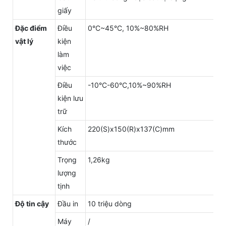
giấy
Đặc điểm
Điều
0°C~45°C, 10%~80%RH
vật lý
kiện
làm
việc
Điều
-10°C-60°C,10%~90%RH
kiện lưu
trữ
Kích
220(S)x150(R)x137(C)mm
thước
Trọng
1,26kg
lượng
tịnh
Độ tin cậy
Đầu in
10 triệu dòng
Máy
/