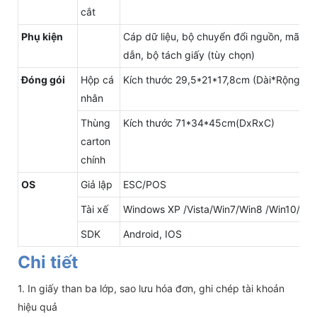
cắt
Phụ kiện
Cáp dữ liệu, bộ chuyển đổi nguồn, mã ngu
dẫn, bộ tách giấy (tùy chọn)
Đóng gói
Hộp cá
Kích thước 29,5*21*17,8cm (Dài*Rộng*XH
nhân
Thùng
Kích thước 71*34*45cm(DxRxC)
carton
chính
OS
Giả lập
ESC/POS
Tài xế
Windows XP /Vista/Win7/Win8 /Win10/W
SDK
Android, IOS
Chi tiết
1. In giấy than ba lớp, sao lưu hóa đơn, ghi chép tài khoản
hiệu quả