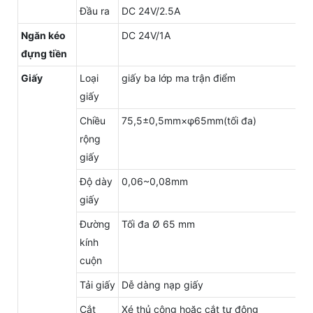
Đầu ra
DC 24V/2.5A
Ngăn kéo
DC 24V/1A
đựng tiền
Giấy
Loại
giấy ba lớp ma trận điểm
giấy
Chiều
75,5±0,5mm×φ65mm(tối đa)
rộng
giấy
Độ dày
0,06~0,08mm
giấy
Đường
Tối đa Ø 65 mm
kính
cuộn
Tải giấy
Dễ dàng nạp giấy
Cắt
Xé thủ công hoặc cắt tự động