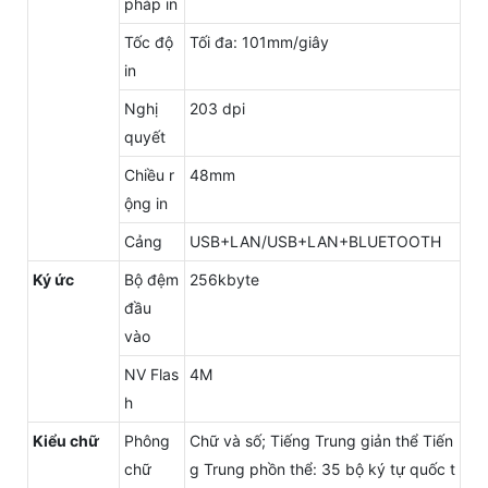
pháp in
Tốc độ
Tối đa: 101mm/giây
in
Nghị
203 dpi
quyết
Chiều r
48mm
ộng in
Cảng
USB+LAN/USB+LAN+BLUETOOTH
Ký ức
Bộ đệm
256kbyte
đầu
vào
NV Flas
4M
h
Kiểu chữ
Phông
Chữ và số; Tiếng Trung giản thể Tiến
chữ
g Trung phồn thể: 35 bộ ký tự quốc t