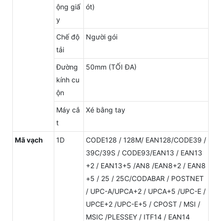
ộng giấ
ót)
y
Chế độ
Người gói
tải
Đường
50mm (TỐI ĐA)
kính cu
ộn
Máy cắ
Xé bằng tay
t
Mã vạch
1D
CODE128 / 128M/ EAN128/CODE39 /
39C/39S / CODE93/EAN13 / EAN13
+2 / EAN13+5 /AN8 /EAN8+2 / EAN8
+5 / 25 / 25C/CODABAR / POSTNET
/ UPC-A/UPCA+2 / UPCA+5 /UPC-E /
UPCE+2 /UPC-E+5 / CPOST / MSI /
MSIC /PLESSEY / ITF14 / EAN14