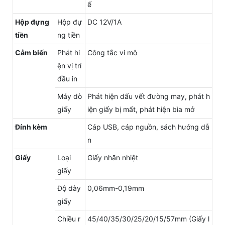
ế
Hộp đựng
Hộp đự
DC 12V/1A
tiền
ng tiền
Cảm biến
Phát hi
Công tắc vi mô
ện vị trí
đầu in
Máy dò
Phát hiện dấu vết đường may, phát h
giấy
iện giấy bị mất, phát hiện bìa mở
Đính kèm
Cáp USB, cáp nguồn, sách hướng dẫ
n
Giấy
Loại
Giấy nhãn nhiệt
giấy
Độ dày
0,06mm-0,19mm
giấy
Chiều r
45/40/35/30/25/20/15/57mm (Giấy l