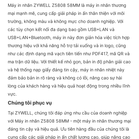
Máy in nhãn ZYWELL Z5808 58MM là máy in nhãn thương
mại mạnh mẽ, cung cấp giải pháp in ấn thân thiện với môi
trường, không màu và không mực cho doanh nghiệp. Với
các tùy chọn kết nối đa dạng bao gồm USB+LAN và
USB+LAN+Bluetooth, máy in này đơn giản hóa việc tích hợp
thương hiệu với khả năng hỗ trợ tải xuống và in logo, cũng
như các định dạng mã vạch tiên tiến như PDF417, mã QR và
ma trận dữ liệu. Với thiết kế nhỏ gọn, bản in độ phân giải cao
và hệ thống nạp giấy đáng tin cậy, máy in nhãn nhiệt này
đảm bảo bản in rõ ràng và không có lỗi, nâng cao sự hài
lòng của khách hàng và hiệu quả hoạt động trong nhiều lĩnh
vực.
Chúng tôi phục vụ
Tại ZYWELL, chúng tôi đáp ứng nhu cầu của doanh nghiệp
với Máy in nhãn Z5808 58MM - một máy in nhãn thương mại
đáng tin cậy và hiệu quả. Ưu tiên hàng đầu của chúng tôi là
cung cấp các giải pháp in ấn chất lượng cao, giúp nâng cao