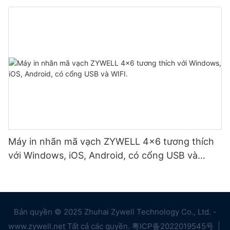
Máy in nhãn mã vạch ZYWELL 4x6 tương thích
với Windows, iOS, Android, có cổng USB và
WIFI.
Bản quyền © 2025 Zhuhai Zywell Technology Co., Ltd. -
www.zywell.net Tất cả các quyền.
粤ICP备2022019545号
|