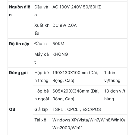
Nguồn điệ
Đầu và
AC 100V-240V 50/60HZ
n
o
Xuất kh
DC 9V/ 2.0A
ẩu
Độ tin cậy
Đầu in
50KM
Máy cắ
KHÔNG
t
Đóng gói
Hộp bê
190X130X100mm (Dài,
1 đơn
n trong
Rộng, Cao)
vị/thùng
Hộp bê
605X290X348mm (Dài,
18 đơn vị/t
n ngoài
Rộng, Cao)
hùng
OS
Giả lập
TSPL，CPCL，ESC/POS
Tài xế
Windows XP/Vista/Win7/Win8/Win10/
Win2000/Win11