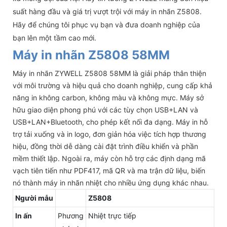
suất hàng đầu và giá trị vượt trội với máy in nhãn Z5808.
Hãy để chúng tôi phục vụ bạn và đưa doanh nghiệp của
bạn lên một tầm cao mới.
Máy in nhãn Z5808 58MM
Máy in nhãn ZYWELL Z5808 58MM là giải pháp thân thiện
với môi trường và hiệu quả cho doanh nghiệp, cung cấp khả
năng in không carbon, không màu và không mực. Máy sở
hữu giao diện phong phú với các tùy chọn USB+LAN và
USB+LAN+Bluetooth, cho phép kết nối đa dạng. Máy in hỗ
trợ tải xuống và in logo, đơn giản hóa việc tích hợp thương
hiệu, đồng thời dễ dàng cài đặt trình điều khiển và phần
mềm thiết lập. Ngoài ra, máy còn hỗ trợ các định dạng mã
vạch tiên tiến như PDF417, mã QR và ma trận dữ liệu, biến
nó thành máy in nhãn nhiệt cho nhiều ứng dụng khác nhau.
Người mẫu
Z5808
In ấn
Phương
Nhiệt trực tiếp