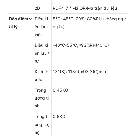
2D
PDF417 / Mã QR/Ma trận dữ liệu
Đặc điểm v
Điều ki
5°C~45°C, 20%~80%RH (không ngư
ật lý
ện làm
ng tụ)
việc
Điều ki
-40°C-55°C,≤93%RH(40°C)
ện lưu t
rữ
Kích th
131(S)x118(R)x93.3(C)mm
ước
Trọng l
0.45KG
ượng tị
nh
Tổng tr
0.6KG
ọng lượ
ng