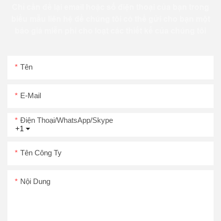
Chỉ cần để lại email hoặc số điện thoại của bạn trong
biểu mẫu liên hệ để chúng tôi có thể gửi cho bạn một
báo giá miễn phí cho loạt các thiết kế của chúng tôi
Tên
E-Mail
Điện Thoại/WhatsApp/Skype
+1
Tên Công Ty
Nội Dung