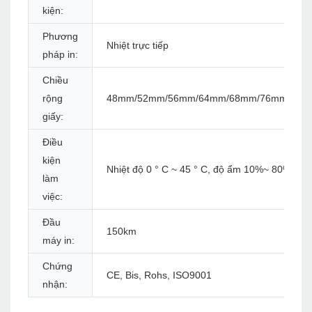
kiện:
Phương
Nhiệt trực tiếp
pháp in:
Chiều
rộng
48mm/52mm/56mm/64mm/68mm/76mm/80
giấy:
Điều
kiện
Nhiệt độ 0 ° C ~ 45 ° C, độ ẩm 10%~ 80%rh
làm
việc:
Đầu
150km
máy in:
Chứng
CE, Bis, Rohs, ISO9001
nhận: