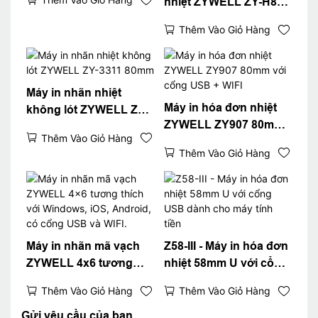
nhiệt ZYWELL ZY-H861
với cổng
Thêm Vào Giỏ Hàng
USB+LAN/USB+WIFI/Bl
uetooth (tùy chọn) Màu
đen
Máy in nhãn nhiệt
Máy in hóa đơn nhiệt
không lót ZYWELL ZY-
ZYWELL ZY907 80mm
3311 80mm
Thêm Vào Giỏ Hàng
với cổng USB + WIFI
Thêm Vào Giỏ Hàng
Máy in nhãn mã vạch
Z58-III - Máy in hóa đơn
ZYWELL 4x6 tương
nhiệt 58mm U với cổng
thích với Windows, iOS,
USB dành cho máy tính
Thêm Vào Giỏ Hàng
Thêm Vào Giỏ Hàng
Android, có cổng USB
tiền
và WIFI.
Gửi yêu cầu của bạn