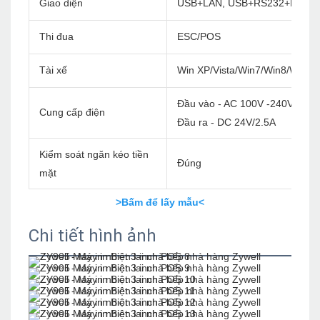
Giao diện
USB+LAN, USB+RS232+LAN, 
Thi đua
ESC/POS
Tài xế
Win XP/Vista/Win7/Win8/Win1
Đầu vào - AC 100V -240V/60Hz
Cung cấp điện
Đầu ra - DC 24V/2.5A
Kiểm soát ngăn kéo tiền
Đúng
mặt
>Bấm để lấy mẫu<
Chi tiết hình ảnh