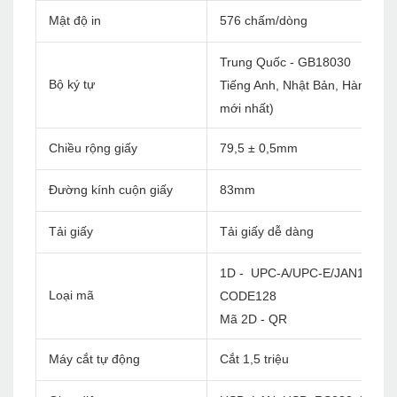
Mật độ in
576 chấm/dòng
Trung Quốc - GB18030
Bộ ký tự
Tiếng Anh, Nhật Bản, Hàn Quốc, 
mới nhất)
Chiều rộng giấy
79,5 ± 0,5mm
Đường kính cuộn giấy
83mm
Tải giấy
Tải giấy dễ dàng
1D - UPC-A/UPC-E/JAN13(EA
Loại mã
CODE128
Mã 2D - QR
Máy cắt tự động
Cắt 1,5 triệu