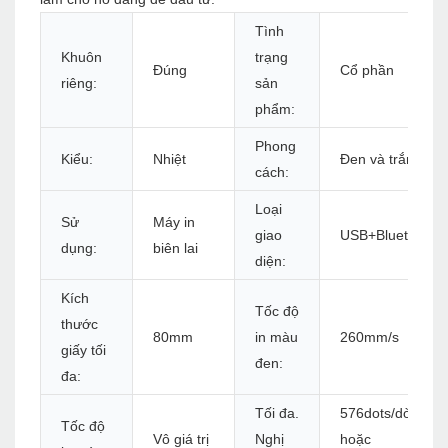
Tình
Khuôn
trạng
Đúng
Cổ phần
riêng:
sản
phẩm:
Phong
Kiểu:
Nhiệt
Đen và trắng
cách:
Loại
Sử
Máy in
giao
USB+Bluetooth
dụng:
biên lai
diện:
Kích
Tốc độ
thước
80mm
in màu
260mm/s
giấy tối
đen:
đa:
Tối đa.
576dots/dòng
Tốc độ
Vô giá trị
Nghị
hoặc