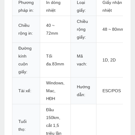
Phương
In dòng
Loại
Giấy nhận
pháp in:
nhiệt
giấy:
nhiệt
Chiều
Chiều
40 ~
rộng
48 ~ 80mm
rộng in:
72mm
giấy:
Đường
kính
Tối
Mã
1D, 2D
cuộn
đa.83mm
vạch:
giấy:
Windows,
Hướng
Tài xế:
Mac,
ESC/POS
dẫn:
HĐH
Đầu
150km,
Tuổi
cắt 1,5
thọ:
triệu lần