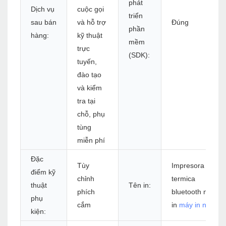
phát
Dịch vụ
cuộc gọi
triển
sau bán
và hỗ trợ
Đúng
phần
hàng:
kỹ thuật
mềm
trực
(SDK):
tuyến,
đào tạo
và kiểm
tra tại
chỗ, phụ
tùng
miễn phí
Đặc
Tùy
Impresora
điểm kỹ
chỉnh
termica
thuật
Tên in:
phích
bluetooth máy
phụ
cắm
in
máy in nhiệt
kiện: