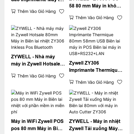
58 80 mm Máy in không
hóa đơn ZY306 80mm
Thêm Vào Giỏ Hàng
có trình điều khiển
Pos Biên lai nhiệt
Thêm Vào Giỏ Hàng
nhiệt 300 DPI POS Máy
Bluetooth Máy in
in nhiệt Máy in
USB+RS232+LAN+BT
Bluetooth
USB+RS232+LAN+BT
ZYWELL - Nhà máy
Zywell ZY306
máy in Zywell Hotsale
Imprimante Thermique
80mm Máy in Biên lai
Thêm Vào Giỏ Hàng
80mm 58mm USB Biên
nhiệt ZY306 Inkless
Thêm Vào Giỏ Hàng
lai máy in POS Biên lai
Pos Bluetooth
máy in
USB+RS232+LAN
Máy in WiFi Zywell POS
ZYWELL - Máy in nhiệt
pos 80 mm Máy in Biên
Zywell Tải xuống Máy