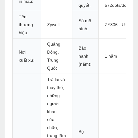
in màu:
quyết:
572dots/dòng
Tên
Số mô
thương
Zywell
ZY306 - U+B
hình:
hiệu:
Quảng
Bảo
Nơi
Đông,
hành
1 năm
xuất xứ:
Trung
(năm):
Quốc
Trả lại và
thay thế,
những
người
khác,
sửa
chữa,
Bộ
trung tâm