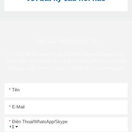
Liên Lạc Với Chúng Tôi
Chỉ cần để lại email hoặc số điện thoại của bạn trong
biểu mẫu liên hệ để chúng tôi có thể gửi cho bạn một
báo giá miễn phí cho loạt các thiết kế của chúng tôi
Tên
E-Mail
Điện Thoại/WhatsApp/Skype
+1