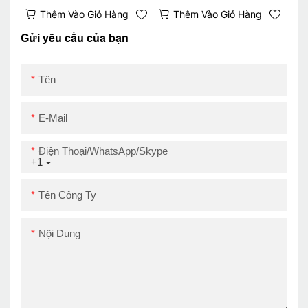
lai nhiệt với phần mềm
in Biên lai 80mm với
Thêm Vào Giỏ Hàng
Thêm Vào Giỏ Hàng
in miễn phí
máy in Auto Cutter
ZY306
Gửi yêu cầu của bạn
Tên
E-Mail
Điện Thoại/WhatsApp/Skype
+1
Tên Công Ty
Nội Dung