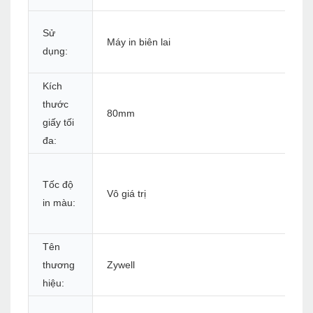
Sử
Máy in biên lai
dụng:
Kích
thước
80mm
giấy tối
đa:
Tốc độ
Vô giá trị
in màu:
Tên
thương
Zywell
hiệu: