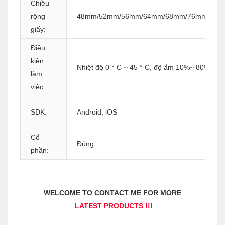
Chiều
rộng
48mm/52mm/56mm/64mm/68mm/76mm/80
giấy:
Điều
kiện
Nhiệt độ 0 ° C ~ 45 ° C, độ ẩm 10%~ 80%rh
làm
việc:
SDK:
Android, iOS
Cổ
Đúng
phần: