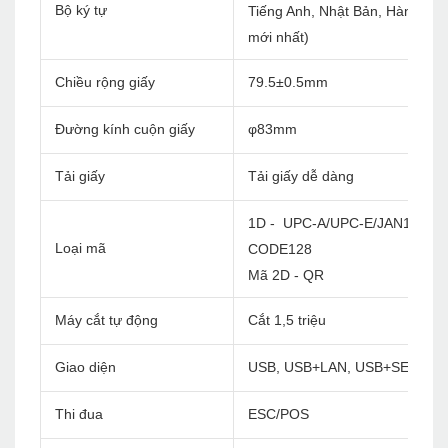
Bộ ký tự
Tiếng Anh, Nhật Bản, Hàn Quốc, 
mới nhất)
Chiều rộng giấy
79.5±0.5mm
Đường kính cuộn giấy
φ83mm
Tải giấy
Tải giấy dễ dàng
1D - UPC-A/UPC-E/JAN13(EA
Loại mã
CODE128
Mã 2D - QR
Máy cắt tự động
Cắt 1,5 triệu
Giao diện
USB, USB+LAN, USB+SERIAL+
Thi đua
ESC/POS