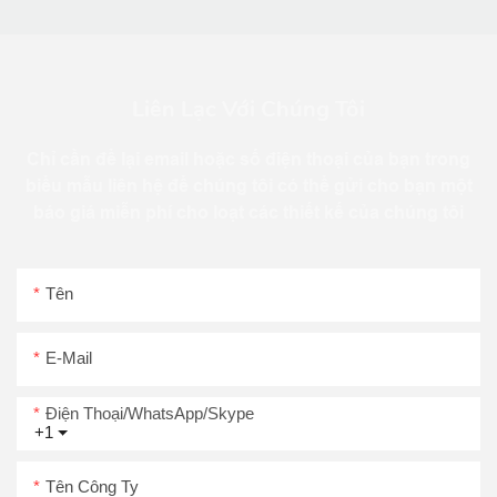
Liên Lạc Với Chúng Tôi
Chỉ cần để lại email hoặc số điện thoại của bạn trong
biểu mẫu liên hệ để chúng tôi có thể gửi cho bạn một
báo giá miễn phí cho loạt các thiết kế của chúng tôi
Tên
E-Mail
Điện Thoại/WhatsApp/Skype
+1
Tên Công Ty