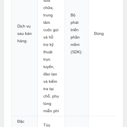
sửa
chữa,
trung
Bộ
tâm
phát
Dịch vụ
cuộc gọi
triển
sau bán
Đúng
và hỗ
phần
hàng:
trợ kỹ
mềm
thuật
(SDK):
trực
tuyến,
đào tạo
và kiểm
tra tại
chỗ, phụ
tùng
miễn phí
Đặc
Tùy