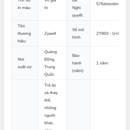
Tốc độ
Vô giá
đa.
576dots/dòng
in màu:
trị
Nghị
quyết:
Tên
Số mô
thương
Zywell
ZY803 - U+L
hình:
hiệu:
Quảng
Bảo
Nơi
Đông,
hành
1 năm
xuất xứ:
Trung
(năm):
Quốc
Trả lại
và thay
thế,
những
người
khác,