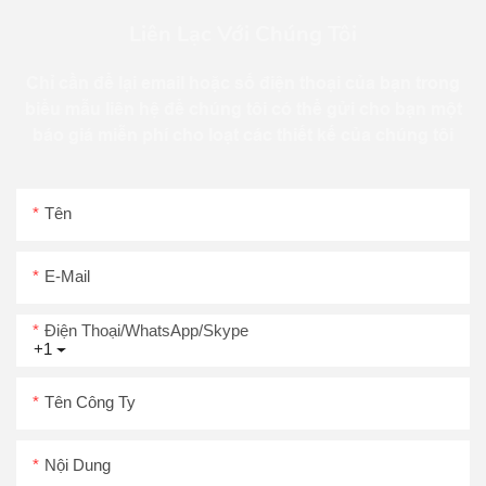
Liên Lạc Với Chúng Tôi
Chỉ cần để lại email hoặc số điện thoại của bạn trong
biểu mẫu liên hệ để chúng tôi có thể gửi cho bạn một
báo giá miễn phí cho loạt các thiết kế của chúng tôi
Tên
E-Mail
Điện Thoại/WhatsApp/Skype
+1
Tên Công Ty
Nội Dung