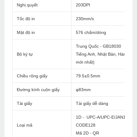
Nghị quyết
203DPI
Tốc độ in
230mm/s
Mật độ in
576 chấm/dòng
Trung Quốc - GB18030
Bộ ký tự
Tiếng Anh, Nhật Bản, Hàn Quốc, 
mới nhất)
Chiều rộng giấy
79.5±0.5mm
Đường kính cuộn giấy
φ83mm
Tải giấy
Tải giấy dễ dàng
1D - UPC-A/UPC-E/JAN13(EA
Loại mã
CODE128
Mã 2D - QR