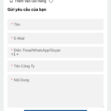
Thêm Vào Giỏ Hàng
Impresora Trmica
Impresora Thermique
Gửi yêu cầu của bạn
USB+LAN
Tên
E-Mail
Điện Thoại/WhatsApp/Skype
+1
Tên Công Ty
Nội Dung