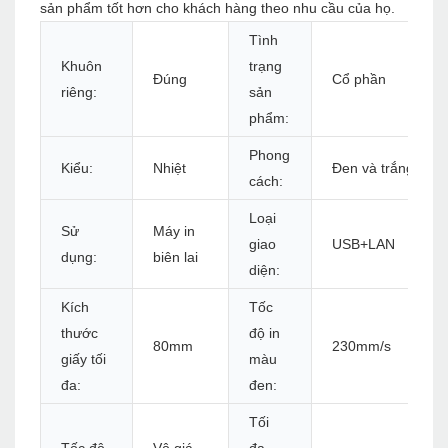
sản phẩm tốt hơn cho khách hàng theo nhu cầu của họ.
Tình
Khuôn
trạng
Đúng
Cổ phần
riêng:
sản
phẩm:
Phong
Kiểu:
Nhiệt
Đen và trắng
cách:
Loại
Sử
Máy in
giao
USB+LAN
dụng:
biên lai
diện:
Kích
Tốc
thước
độ in
80mm
230mm/s
giấy tối
màu
đa:
đen:
Tối