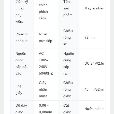
điểm kỹ
Tên
chỉnh
thuật
sản
Máy in nhận nhiệ
phích
phụ
phẩm:
cắm
kiện:
Chiều
Phương
Nhiệt
rộng
72mm
pháp in:
trực tiếp
in:
Nguồn
AC
Nguồn
cung
100V-
cung
DC 24V/2.5A
cấp đầu
240V
cấp
vào:
50/60HZ
ra:
Giấy
Chiều
Loại
nhận
rộng
48mm/52mm/56
giấy:
nhiệt
giấy:
Độ dày
0,06 ~
Cắt
Nước mắt thủ côn
giấy:
0,08mm
giấy: