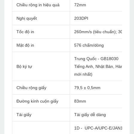
Chiều rộng in hiệu quả
72mm
Nghị quyết
203DPI
Tốc độ in
260mm/s (tiêu chuẩn); 300mm/
Mật độ in
576 chấm/dòng
Trung Quốc - GB18030
Bộ ký tự
Tiếng Anh, Nhật Bản, Hàn Quốc, 
mới nhất)
Chiều rộng giấy
79,5 ± 0,5mm
Đường kính cuộn giấy
83mm
Tải giấy
Tải giấy dễ dàng
1D - UPC-A/UPC-E/JAN13(EA