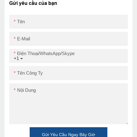
Reminder
cao
Gửi yêu cầu của bạn
Tên
E-Mail
Điện Thoại/WhatsApp/Skype
+1
Tên Công Ty
Nội Dung
Gửi Yêu Cầu Ngay Bây Giờ