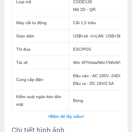
Loại mã
CODE128
Mã 2D - QR
Máy cắt tự động
Cắt 1,5 triệu
Giao diện
USB+sê -ri+LAN, USB+SERIA
Thi đua
ESC/POS
Tài xế
Win XP/Vista/Win7/Win8/Win1
Đầu vào - AC 100V -240V/60Hz
Cung cấp điện
Đầu ra - DC 24V/2.5A
Kiểm soát ngăn kéo tiền
Đúng
mặt
>Bấm để lấy mẫu<
Chi tiết hình ảnh