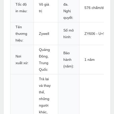
Tốc độ
Vô giá
đa.
576 chấm/dòng h
in màu:
trị
Nghị
quyết:
Tên
Số mô
thương
Zywell
ZY606 - U+S+L
hình:
hiệu:
Quảng
Bảo
Nơi
Đông,
hành
1 năm
xuất xứ:
Trung
(năm):
Quốc
Trả lại
và thay
thế,
những
người
khác,