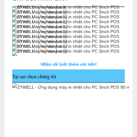
>Bấm để biết thêm chi tiết<
Tại sao chọn chúng tôi