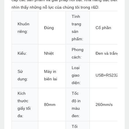
nhìn thấy những nỗ lực của chúng tôi trong r&D.
Tình
Khuôn
trạng
Đúng
Cổ phần
riêng:
sản
phẩm:
Phong
Kiểu:
Nhiệt
Đen và trắng
cách:
Loại
Sử
Máy in
giao
USB+RS232C+LA
dụng:
biên lai
diện:
Kích
Tốc
thước
độ in
80mm
260mm/s
giấy tối
màu
đa:
đen:
Tối