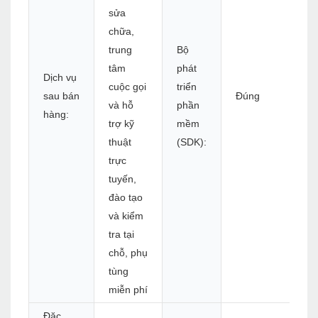
sửa
chữa,
trung
Bộ
tâm
phát
Dịch vụ
cuộc gọi
triển
sau bán
Đúng
và hỗ
phần
hàng:
trợ kỹ
mềm
thuật
(SDK):
trực
tuyến,
đào tạo
và kiểm
tra tại
chỗ, phụ
tùng
miễn phí
Đặc