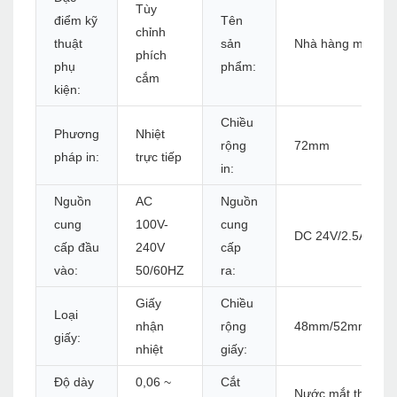
Tùy
điểm kỹ
Tên
chỉnh
thuật
sản
Nhà hàng máy in b
phích
phụ
phẩm:
cắm
kiện:
Chiều
Phương
Nhiệt
rộng
72mm
pháp in:
trực tiếp
in:
Nguồn
AC
Nguồn
cung
100V-
cung
DC 24V/2.5A
cấp đầu
240V
cấp
vào:
50/60HZ
ra:
Giấy
Chiều
Loại
nhận
rộng
48mm/52mm/56
giấy:
nhiệt
giấy:
Độ dày
0,06 ~
Cắt
Nước mắt thủ côn