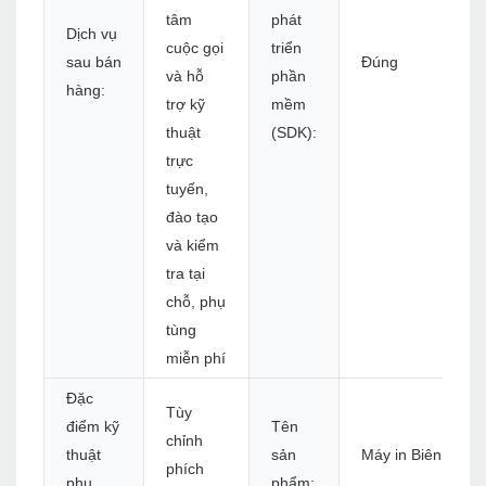
tâm
phát
Dịch vụ
cuộc gọi
triển
sau bán
Đúng
và hỗ
phần
hàng:
trợ kỹ
mềm
thuật
(SDK):
trực
tuyến,
đào tạo
và kiểm
tra tại
chỗ, phụ
tùng
miễn phí
Đặc
Tùy
điểm kỹ
Tên
chỉnh
thuật
sản
Máy in Biên lai n
phích
phụ
phẩm: