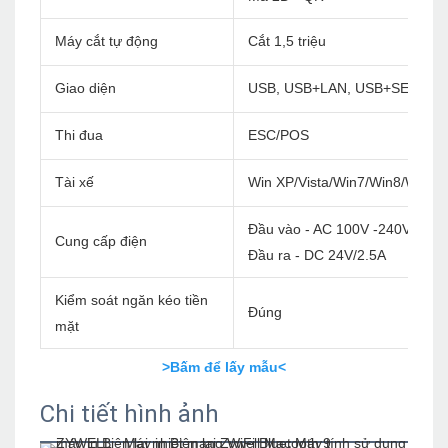
Máy cắt tự động
Cắt 1,5 triệu
Giao diện
USB, USB+LAN, USB+SERIAL+
Thi đua
ESC/POS
Tài xế
Win XP/Vista/Win7/Win8/Win1
Đầu vào - AC 100V -240V/60Hz
Cung cấp điện
Đầu ra - DC 24V/2.5A
Kiểm soát ngăn kéo tiền
Đúng
mặt
>Bấm để lấy mẫu<
Chi tiết hình ảnh