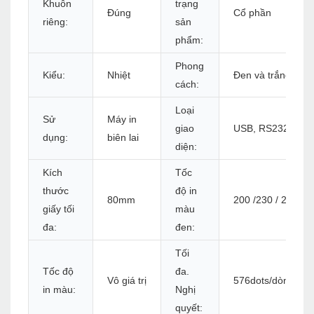
Khuôn
trạng
Đúng
Cổ phần
riêng:
sản
phẩm:
Phong
Kiểu:
Nhiệt
Đen và trắng
cách:
Loại
Sử
Máy in
giao
USB, RS232, LAN,
dụng:
biên lai
diện:
Kích
Tốc
thước
độ in
80mm
200 /230 / 260mm 
giấy tối
màu
đa:
đen:
Tối
Tốc độ
đa.
Vô giá trị
576dots/dòng hoặ
in màu:
Nghị
quyết: