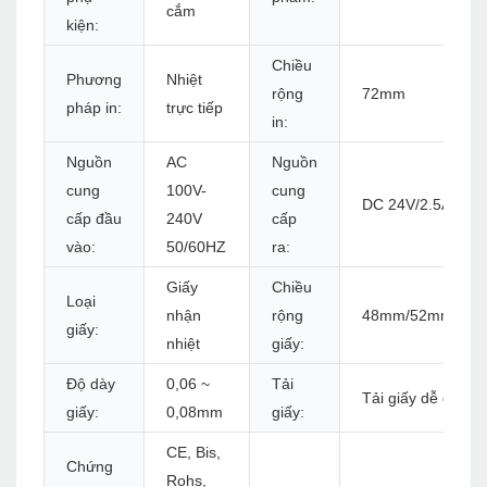
cắm
kiện:
Chiều
Phương
Nhiệt
rộng
72mm
pháp in:
trực tiếp
in:
Nguồn
AC
Nguồn
cung
100V-
cung
DC 24V/2.5A
cấp đầu
240V
cấp
vào:
50/60HZ
ra:
Giấy
Chiều
Loại
nhận
rộng
48mm/52mm/56
giấy:
nhiệt
giấy:
Độ dày
0,06 ~
Tải
Tải giấy dễ dàng
giấy:
0,08mm
giấy:
CE, Bis,
Chứng
Rohs,