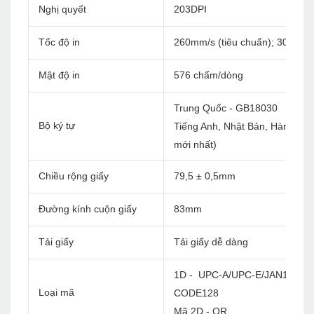
Nghị quyết
203DPI
Tốc độ in
260mm/s (tiêu chuẩn); 300mm/
Mật độ in
576 chấm/dòng
Trung Quốc - GB18030
Bộ ký tự
Tiếng Anh, Nhật Bản, Hàn Quốc, 
mới nhất)
Chiều rộng giấy
79,5 ± 0,5mm
Đường kính cuộn giấy
83mm
Tải giấy
Tải giấy dễ dàng
1D - UPC-A/UPC-E/JAN13(EA
Loại mã
CODE128
Mã 2D - QR