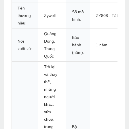
Tên
Số mô
thương
Zywell
ZY808 - Tất cả
hình:
hiệu:
Quảng
Bảo
Nơi
Đông,
hành
1 năm
xuất xứ:
Trung
(năm):
Quốc
Trả lại
và thay
thế,
những
người
khác,
sửa
chữa,
trung
Bộ