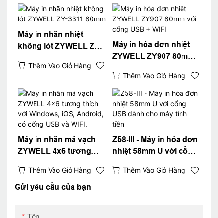
uetooth (tùy chọn) Màu
đen
Máy in nhãn nhiệt
Máy in hóa đơn nhiệt
không lót ZYWELL ZY-
ZYWELL ZY907 80mm
3311 80mm
Thêm Vào Giỏ Hàng
với cổng USB + WIFI
Thêm Vào Giỏ Hàng
Máy in nhãn mã vạch
Z58-III - Máy in hóa đơn
ZYWELL 4x6 tương
nhiệt 58mm U với cổng
thích với Windows, iOS,
USB dành cho máy tính
Thêm Vào Giỏ Hàng
Thêm Vào Giỏ Hàng
Android, có cổng USB
tiền
và WIFI.
Gửi yêu cầu của bạn
Tên