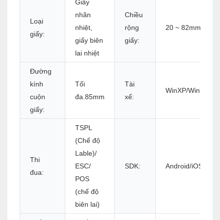
Giấy
nhãn
Chiều
Loại
nhiệt,
rộng
20 ~ 82mm
giấy:
giấy biên
giấy:
lai nhiệt
Đường
kính
Tối
Tài
WinXP/Win7/Win8
cuộn
đa.85mm
xế:
giấy:
TSPL
(Chế độ
Lable)/
Thi
ESC/
SDK:
Android/iOS
đua:
POS
(chế độ
biên lai)