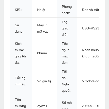
Phong
Kiểu:
Nhiệt
Đen và trắng
cách:
Loại
Sử
Máy in
giao
USB+RS232+LAN+
dụng:
mã vạch
diện:
Kích
Tốc
thước
độ in
Nhãn khuôn 152 
80mm
giấy tối
màu
khuôn 260mm/s
đa:
đen:
Tối
Tốc độ
đa.
Vô giá trị
576dots/dòng ho
in màu:
Nghị
quyết:
Tên
Số mô
thương
Zywell
ZY609 - U+S+L+