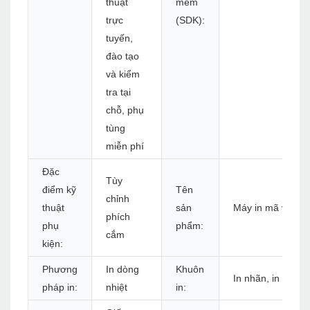
thuật
mềm
trực
(SDK):
tuyến,
đào tạo
và kiểm
tra tại
chỗ, phụ
tùng
miễn phí
Đặc
Tùy
điểm kỹ
Tên
chỉnh
thuật
sản
Máy in mã vạch N
phích
phụ
phẩm:
cắm
kiện:
Phương
In dòng
Khuôn
In nhãn, in biên la
pháp in:
nhiệt
in: