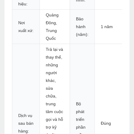
hình:
hiệu:
Quảng
Bảo
Nơi
Đông,
hành
1 năm
xuất xứ:
Trung
(năm):
Quốc
Trả lại và
thay thế,
những
người
khác,
sửa
chữa,
trung
Bộ
tâm cuộc
phát
Dịch vụ
gọi và hỗ
triển
sau bán
Đúng
trợ kỹ
phần
hàng: