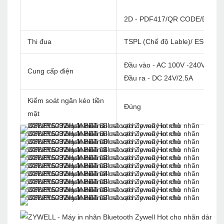
2D - PDF417/QR CODE/DATA 
Thi đua
TSPL (Chế độ Lable)/ ESC/ POS 
Đầu vào - AC 100V -240V/60Hz
Cung cấp điện
Đầu ra - DC 24V/2.5A
Kiểm soát ngăn kéo tiền
Đúng
mặt