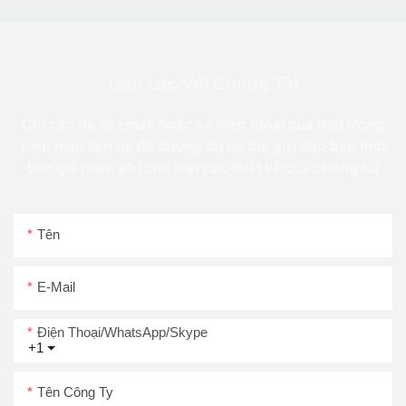
Liên Lạc Với Chúng Tôi
Chỉ cần để lại email hoặc số điện thoại của bạn trong
biểu mẫu liên hệ để chúng tôi có thể gửi cho bạn một
báo giá miễn phí cho loạt các thiết kế của chúng tôi
Tên
E-Mail
Điện Thoại/WhatsApp/Skype
+1
Tên Công Ty