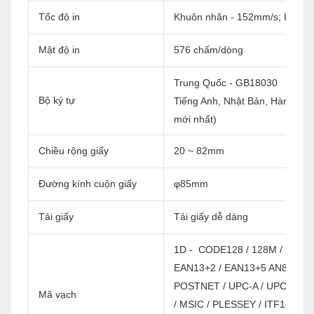
Tốc độ in
Khuôn nhãn - 152mm/s; Khuôn 
Mật độ in
576 chấm/dòng
Trung Quốc - GB18030
Bộ ký tự
Tiếng Anh, Nhật Bản, Hàn Quốc, 
mới nhất)
Chiều rộng giấy
20 ~ 82mm
Đường kính cuộn giấy
φ85mm
Tải giấy
Tải giấy dễ dàng
1D - CODE128 / 128M / EAN12
EAN13+2 / EAN13+5 AN8 / EAN
POSTNET / UPC-A / UPCA+2 / 
Mã vạch
/ MSIC / PLESSEY / ITF14 / E