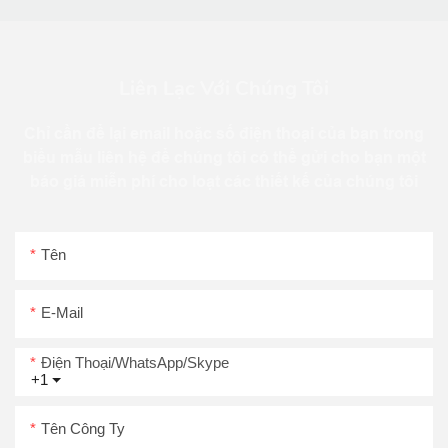
Liên Lạc Với Chúng Tôi
Chỉ cần để lại email hoặc số điện thoại của bạn trong
biểu mẫu liên hệ để chúng tôi có thể gửi cho bạn một
báo giá miễn phí cho loạt các thiết kế của chúng tôi
Tên
E-Mail
Điện Thoại/WhatsApp/Skype
+1
Tên Công Ty