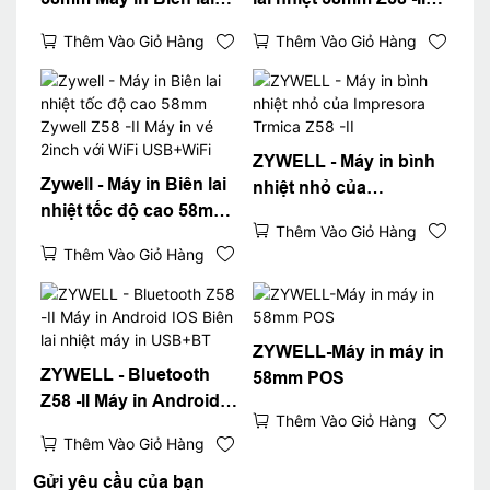
nhiệt USB WiFi
USB Bluetooth
Thêm Vào Giỏ Hàng
Thêm Vào Giỏ Hàng
Bluetooth Máy in di
Connect Min Máy in
động tùy chọn với giấy
Ithermal 58mm trong
Z58 -II Super tháng 9
Stock USB+BT
ZYWELL - Máy in bình
Zywell - Máy in Biên lai
nhiệt nhỏ của
nhiệt tốc độ cao 58mm
Impresora Trmica Z58 -
Thêm Vào Giỏ Hàng
Zywell Z58 -II Máy in vé
II
Thêm Vào Giỏ Hàng
2inch với WiFi
USB+WiFi
ZYWELL-Máy in máy in
ZYWELL - Bluetooth
58mm POS
Z58 -II Máy in Android
Thêm Vào Giỏ Hàng
IOS Biên lai nhiệt máy
Thêm Vào Giỏ Hàng
in USB+BT
Gửi yêu cầu của bạn