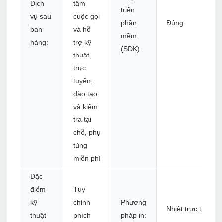
Dịch
tâm
triển
vụ sau
cuộc gọi
phần
Đúng
bán
và hỗ
mềm
hàng:
trợ kỹ
(SDK):
thuật
trực
tuyến,
đào tạo
và kiểm
tra tại
chỗ, phụ
tùng
miễn phí
Đặc
điểm
Tùy
kỹ
chỉnh
Phương
Nhiệt trực tiếp
thuật
phích
pháp in: