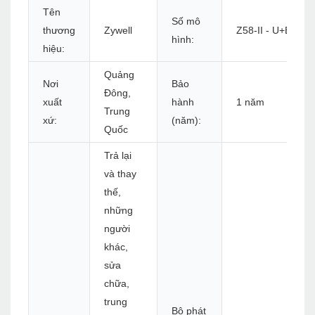
Tên
Số mô
thương
Zywell
Z58-II - U+B
hình:
hiệu:
Quảng
Nơi
Bảo
Đông,
xuất
hành
1 năm
Trung
xứ:
(năm):
Quốc
Trả lại
và thay
thế,
những
người
khác,
sửa
chữa,
trung
Bộ phát