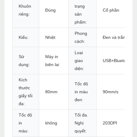
Khuôn
trạng
Đúng
Cổ phần
riêng:
sản
phẩm:
Phong
Kiểu:
Nhiệt
Đen và trắng
cách:
Loại
Sử
Máy in
giao
USB+Bluetooth
dụng:
biên lai
diện:
Kích
Tốc độ
thước
80mm
in màu
90mm/s
giấy tối
đen:
đa:
Tốc độ
Tối đa.
in
không
Nghị
203DPI
màu:
quyết: