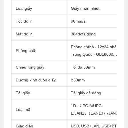
Loại giấy
Giấy nhận nhiệt
Tốc độ in
90mm/s
Mật độ in
384dots/dòng
Phông chữ A - 12x24 phông ch
Phông chữ
Trung Quốc - GB18030, Big5 2
Chiều rộng giấy
Tối đa.58mm
Đường kính cuộn giấy
φ50mm
Tải giấy
Tải giấy dễ dàng
1D - UPC-A/UPC-
Loại mã
E/JAN13（EAN13）/JAN8（EA
Giao diện
USB, USB+LAN, USB+BT, USB