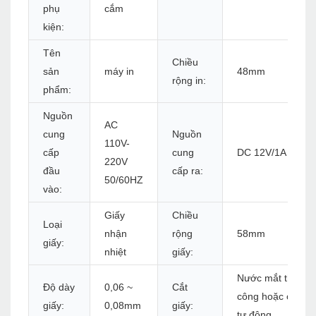
phụ
cắm
kiện:
Tên
Chiều
sản
máy in
48mm
rộng in:
phẩm:
Nguồn
AC
cung
Nguồn
110V-
cấp
cung
DC 12V/1A
220V
đầu
cấp ra:
50/60HZ
vào:
Giấy
Chiều
Loại
nhận
rộng
58mm
giấy:
nhiệt
giấy:
Nước mắt thủ
Độ dày
0,06 ~
Cắt
công hoặc cắt
giấy:
0,08mm
giấy:
tự động