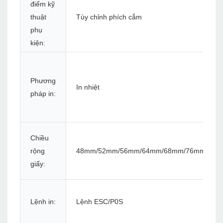
điểm kỹ
thuật
Tùy chỉnh phích cắm
phụ
kiện:
Phương
In nhiệt
pháp in:
Chiều
rộng
48mm/52mm/56mm/64mm/68mm/76mm/80
giấy:
Lệnh in:
Lệnh ESC/P0S