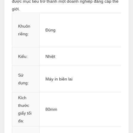
được mục tiêu trở thành một doanh nghiệp đẳng cấp thế
giới.
Khuôn
Đúng
riêng:
Kiểu:
Nhiệt
Sử
Máy in biên lai
dụng:
Kích
thước
80mm
giấy tối
đa: