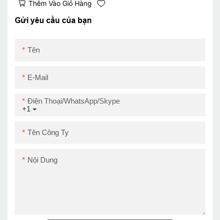
Thêm Vào Giỏ Hàng
Desktop Bill in máy in
Hàng đợi Vé Ther
POSS
Gửi yêu cầu của bạn
USB+RS232+LAN
Tên
E-Mail
Điện Thoại/WhatsApp/Skype
+1
Tên Công Ty
Nội Dung