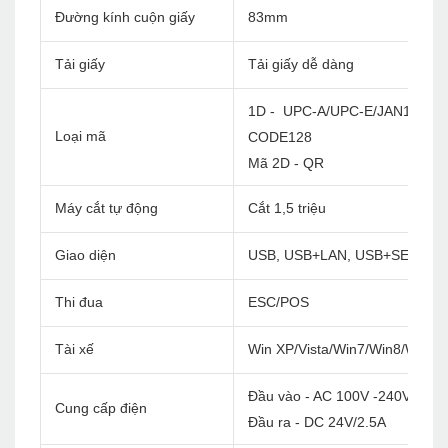
Đường kính cuộn giấy
83mm
Tải giấy
Tải giấy dễ dàng
1D - UPC-A/UPC-E/JAN13(EA
Loại mã
CODE128
Mã 2D - QR
Máy cắt tự động
Cắt 1,5 triệu
Giao diện
USB, USB+LAN, USB+SERIAL+
Thi đua
ESC/POS
Tài xế
Win XP/Vista/Win7/Win8/Win1
Đầu vào - AC 100V -240V/60Hz
Cung cấp điện
Đầu ra - DC 24V/2.5A