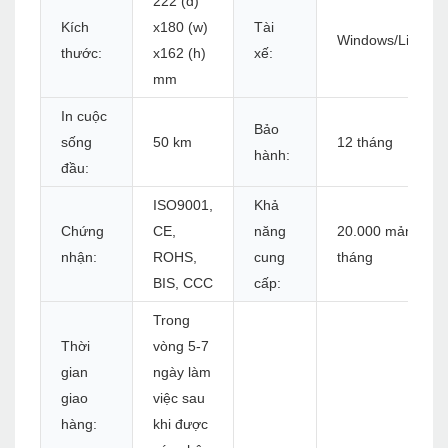
222 (d)
Kích
x180 (w)
Tài
Windows/Linux/
thước:
x162 (h)
xế:
mm
In cuộc
Bảo
sống
50 km
12 tháng
hành:
đầu:
ISO9001,
Khả
Chứng
CE,
năng
20.000 mảnh mỗi
nhận:
ROHS,
cung
tháng
BIS, CCC
cấp:
Trong
Thời
vòng 5-7
gian
ngày làm
giao
việc sau
hàng:
khi được