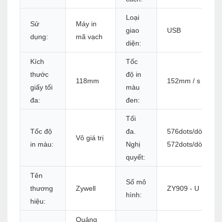
Loại
Sử
Máy in
giao
USB
dụng:
mã vạch
diện:
Kích
Tốc
thước
độ in
118mm
152mm / s
giấy tối
màu
đa:
đen:
Tối
Tốc độ
đa.
576dots/dòng ho
Vô giá trị
in màu:
Nghị
572dots/dòng
quyết:
Tên
Số mô
thương
Zywell
ZY909 - U
hình:
hiệu:
Quảng