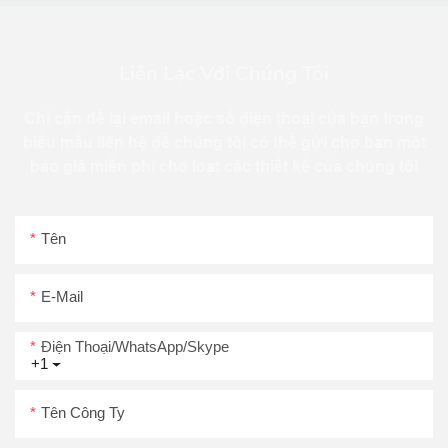
Liên Lạc Với Chúng Tôi
Chỉ cần để lại email hoặc số điện thoại của bạn trong
biểu mẫu liên hệ để chúng tôi có thể gửi cho bạn một
báo giá miễn phí cho loạt các thiết kế của chúng tôi
Tên
E-Mail
Điện Thoại/WhatsApp/Skype
+1
Tên Công Ty