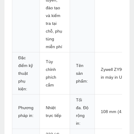
đào tạo
và kiểm
tra tại
chỗ, phụ
tùng
miễn phí
Đặc
Tùy
điểm kỹ
Tên
chỉnh
Zywell ZY909 Má
thuật
sản
phích
in máy in USB 4x
phụ
phẩm:
cắm
kiện:
Tối
Phương
Nhiệt
đa. Độ
108 mm (4.25 ")
pháp in:
trực tiếp
rộng
in: