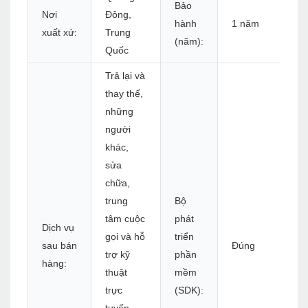
Bảo
Nơi
Đông,
hành
1 năm
xuất xứ:
Trung
(năm):
Quốc
Trả lại và
thay thế,
những
người
khác,
sửa
chữa,
trung
Bộ
tâm cuộc
phát
Dịch vụ
gọi và hỗ
triển
sau bán
Đúng
trợ kỹ
phần
hàng:
thuật
mềm
trực
(SDK):
tuyến,