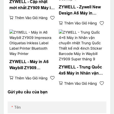
ZYWELL - Cập nhật
ZYWELL - Zywell New
mới nhất ZY909 Máy in
Design A6 Máy in
nhiệt độ vận chuyển
Thêm Vào Giỏ Hàng
Waybill cho Logistics
Máy in 4x6 Máy in A6
Thêm Vào Giỏ Hàng
Express Express Fast
Máy in A6 USB+WiFi
4x6 Máy in nhãn Vận
chuyển Máy in Desktop
4 "
ZYWELL - Máy in A6
ZYWELL - Trung Quốc
Waybill ZY909
4x6 Máy in Nhãn vận
Impresora Otiquetas
Thêm Vào Giỏ Hàng
chuyển nhiệt Trung
Inkless Label Label
Thêm Vào Giỏ Hàng
Quốc Thiết kế mới
Printer Bluetooth Way
4inch Sticker Barcode
Gửi yêu cầu của bạn
Printer
Máy in Waybill ZY909
Super tháng 9
Tên