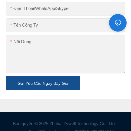
Điện Thoại/WhatsApp/Skype
Tên Công Ty
Nội Dung
Gửi Yêu Cầu Ngay Bây Giờ
Bản quyền © 2025 Zhuhai Zywell Technology Co., Ltd. -