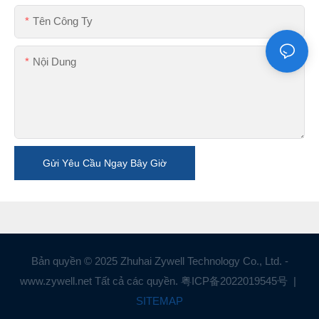
Tên Công Ty
Nội Dung
Gửi Yêu Cầu Ngay Bây Giờ
Bản quyền © 2025 Zhuhai Zywell Technology Co., Ltd. -
www.zywell.net Tất cả các quyền.
粤ICP备2022019545号
|
SITEMAP