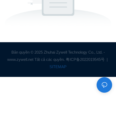
Bản quyền © 2025 Zhuhai Zywell Technology Co., Ltd. -
www.zywell.net Tất cả các quyền.
粤ICP备2022019545号
|
SITEMAP