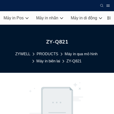
Máy in Pos
Máy in nhãn
Máy in di động
Má
ZY-Q821
ZYWELL
PRODUCTS
Máy in qua mô hình
Máy in biên lai
ZY-Q821