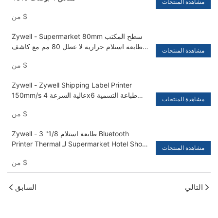
مشاهدة المنتجات
$
من
Zywell - Supermarket 80mm سطح المكتب
طابعة استلام حرارية لا عطل 80 مم مع كاشف
مشاهدة المنتجات
الأموال النقدية USB+RS232+LAN
$
من
Zywell - Zywell Shipping Label Printer
150mm/s عالية السرعة 4x6 طباعة التسمية
مشاهدة المنتجات
الحرارية المباشرة للحزم USB+LAN
$
من
Zywell - 3 "1/8 طابعة استلام Bluetooth
Printer Thermal لـ Supermarket Hotel Shop
مشاهدة المنتجات
Home Business USB+RS232+LAN+BT
$
من
التالي
السابق