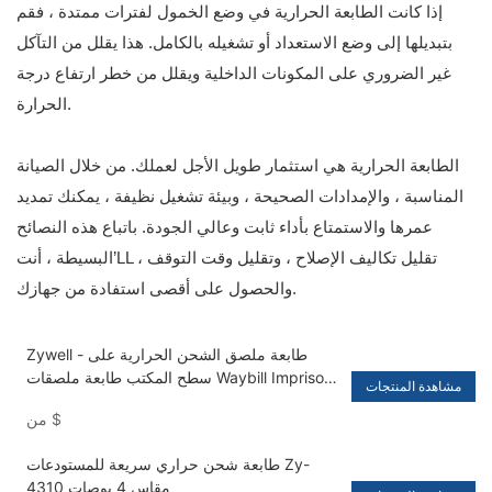
إذا كانت الطابعة الحرارية في وضع الخمول لفترات ممتدة ، فقم
بتبديلها إلى وضع الاستعداد أو تشغيله بالكامل. هذا يقلل من التآكل
غير الضروري على المكونات الداخلية ويقلل من خطر ارتفاع درجة
الحرارة.
الطابعة الحرارية هي استثمار طويل الأجل لعملك. من خلال الصيانة
المناسبة ، والإمدادات الصحيحة ، وبيئة تشغيل نظيفة ، يمكنك تمديد
عمرها والاستمتاع بأداء ثابت وعالي الجودة. باتباع هذه النصائح
البسيطة ، أنت’LL تقليل تكاليف الإصلاح ، وتقليل وقت التوقف ،
والحصول على أقصى استفادة من جهازك.
Zywell - طابعة ملصق الشحن الحرارية على
سطح المكتب طابعة ملصقات Waybill Imprisora
مشاهدة المنتجات
​​Trmica مع Paper Bin USB+BT
$
من
طابعة شحن حراري سريعة للمستودعات Zy-
4310 مقاس 4 بوصات