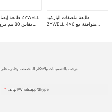
طابعة ملصقات الباركود
طابعة إيصالات 
ZYWELL 4x6 متوافقة مع
أنظمة ويندوز، وiOS، وأندرويد،
بمنفذ USB + واي فاي
وتدعم USB وWIFI
نرحب بالتصميمات والأفكار المخصصة وقادرة على تلبية المتطلبات المحددة. لمزيد من المعلومات، يرجى زيارة الموقع الإلكتروني أو الاتصال بنا مباشرة مع أسئلة أو استفسارات.
الهاتف/Whatsapp/Skype