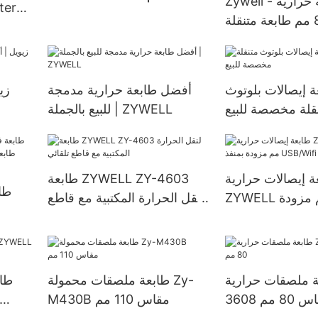
Zywell - أفضل طابعة حرارية
طابعة حرارية
صغيرة 80 مم طابعة متنقلة
WiFi
Zywell ZM01  مع
بطارية 1800 مللي أمبير في
USB+RS232+
ة إيصالات بلوتوث
أفضل طابعة حرارية مدمجة
زي
قلة مخصصة للبيع
للبيع بالجملة | ZYWELL
ة إيصالات حرارية
طابعة ZYWELL ZY-4603
طا
ZYWELL مقاس 80 مم مزودة
لنقل الحرارة المكتبية مع قاطع
بمنفذ USB/Wifi
تلقائي
لاسلكي
 ملصقات حرارية Zy-
طابعة ملصقات محمولة Zy-
طاب
قاس 80 مم
M430B مقاس 110 مم