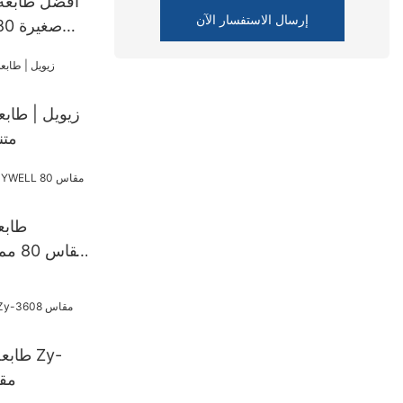
إرسال الاستفسار الآن
3inch POS
الساعة WiFi
زيويل | طابع
متن
طابع
طابعة
3608 م