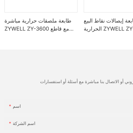
عة إيصالات نقاط البيع
طابعة ملصقات حرارية مباشرة
الحرارية ZYWELL ZY-H861 مع
ZYWELL ZY-3600 مع قاطع
منفذ USB + LAN / USB + WiFi
تلقائي
وتوث (اختياري) - أسود
اسم
اسم الشركة