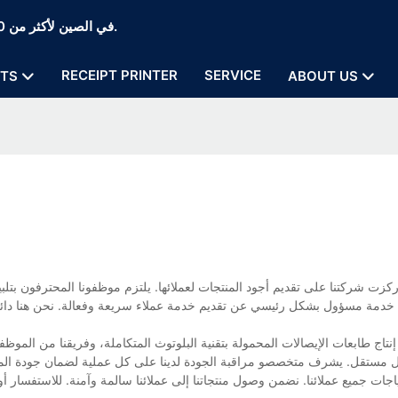
Zywell Thermal Printer and POS Printer Manufaction في الصين لأكثر من 20 عامًا.
RECEIPT PRINTER
SERVICE
TS
ABOUT US
كزت شركتنا على تقديم أجود المنتجات لعملائها. يلتزم موظفونا المحترفون بتلب
خدمة مسؤول بشكل رئيسي عن تقديم خدمة عملاء سريعة وفعالة. نحن هنا دائمًا 
اج طابعات الإيصالات المحمولة بتقنية البلوتوث المتكاملة، وفريقنا من الموظف
 مستقل. يشرف متخصصو مراقبة الجودة لدينا على كل عملية لضمان جودة المنتج
اجات جميع عملائنا. نضمن وصول منتجاتنا إلى عملائنا سالمة وآمنة. للاستفسار أو