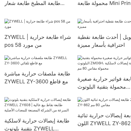
محمولة طابعة Mini Printer
طابعة المطبخ طابعة شعار
Support Android iOS 
شعار مخصص مع محول مدمج
Zy808 USB
WiFi Printer
ويل | أحدث طابعة نقطية
ZYWELL | شراء طابعة حرارية
احترافية بأسعار مميزة
pos 58 من مورد
طابعة ملصقات حرارية مباشرة
بعة فواتير حرارية صغيرة
ZYWELL ZY-3600 مع قاطع
محمولة بتقنية البلوتوث
تلقائي
ZM06H، طابعة إيصالات
ة محمولة مقاس 80 مم
عة إيصالات حرارية ثنائية
طابعة إيصالات حرارية لاسلكية
اللون ZYWELL ZY-862
بتقنية بلوتوث ZYWELL