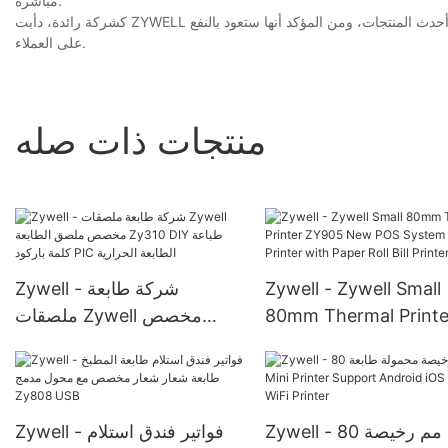
مباشرةً.
كشركة رائدة، دأبت ZYWELL على تطوير منتجاتها الخاصة بانتظام، ومن بينها طابعة الإيصالات المحمولة بتقنية البلوتوث. إنها أحدث المنتجات، ومن المؤكد أنها ستعود بالنفع
على العملاء.
منتجات ذات صله
Zywell - Zywell Small
Zywell - شركة طابعة
80mm Thermal Printe
ملصقات Zywell مخصص
ZY905 New POS Sys
ملصق الطابعة Zy310 DIY
Setsipts Printer with
طباعة كلمة باركود PIC الطابعة
Roll Bill Printer
الحرارية
Zywell - 80 مم رخيصة
Zywell - فواتير فندق استلام