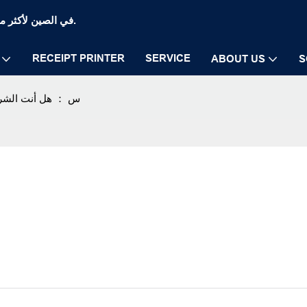
Zywell Thermal Printer and POS Printer Manufaction في الصين لأكثر من 20 عامًا.
RECEIPT PRINTER
SERVICE
ABOUT US
S
س ： هل أنت الشركة