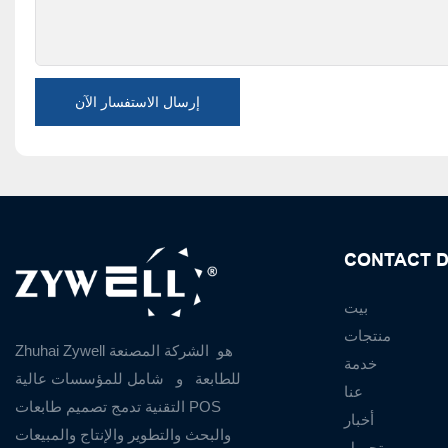
إرسال الاستفسار الآن
CONTACT D
بيت
منتجات
Zhuhai Zywell هو
الشركة المصنعة
خدمة
للطابعة
و
شامل للمؤسسات عالية
عنا
التقنية تدمج تصميم طابعات POS
أخبار
والبحث والتطوير والإنتاج والمبيعات
تحميل