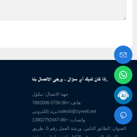
إذا كان لديك أي سؤال ، يرجى الاتصال بنا.
جهة الاتصال: نيكول
هاتف:+86 0756-7682006
sales6@zywell.net
بريد إلكتروني:
واتساب: +86-13802792447
العنوان: الطابق الثامن، ورشة العمل رقم 5، طريق
المطار الغربي رقم 1476، بلدة سانزاو، منطقة