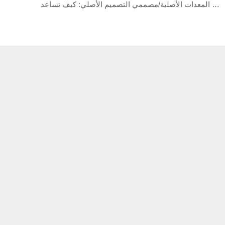
التعاون العميق بين مصنعي المعدات الأصلية/مصممي التصميم الأصلي: كيف تساعد ZYWELL علامتك التجارية على الاستحواذ على السوق بسرعة؟