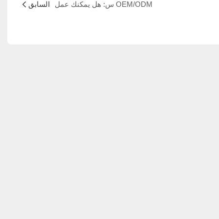
س: هل يمكنك عمل OEM/ODM
السابق