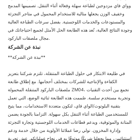
وواي فاي مزدوجين لطباعة سهلة وفعالة أثناء التنقل. تصميمها المدمج
وخفيف الوزن يجعلها مثالية للاستخدام المحمول في متاجر التجزئة
والمستودعات والخدمات اللوجستية. بفضل سرعات الطباعة العالية
وجودة النتائج العالية، تُعد هذه الطابعة الحل الأمثل لجميع احتياجاتك في
مجال ملصقات الباركود.
نبذة عن الشركة
**نبذة عن الشركة**
في طليعة الابتكار في حلول الطباعة المتنقلة، تلتزم شركتنا بتعزيز
الكفاءة والإنتاجية للشركات بمختلف أحجامها. مع إطلاق طابعة
ملصقات الباركود المتنقلة المحمولة ZM04، نجمع بين أحدث التقنيات
وتجربة مستخدم سلسة. صُممت هذه الطابعة ثنائية الوضع، التي تعمل
بتقنية البلوتوث/الواي فاي، لتكون متعددة الاستخدامات، مما يتيح
للمستخدمين الطباعة أثناء التنقل بكل سهولة. التزامنا بالجودة يضمن
المتانة والموثوقية، ويدعم قطاعات الخدمات اللوجستية وتجارة التجزئة
وإدارة المخزون. نولي رضا عملائنا الأولوية من خلال خدمة ودعم
استثنائيين، مما يجعلنا شريكًا موثوقًا به في نجاح عملياتكم. عِش تجربة