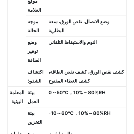
موقع
العلامة
وضع الاتصال، نقص الورق، سعة
موجه
البطارية
الحالة
النوم والاستيقاظ التلقائي
وضع
توفير
الطاقة
كشف نقص الورق، كشف نقص الطاقة،
اكتشاف
كشف الغطاء المفتوح
الشذوذ
0～50℃，10%～80%RH
بيئة
المعلمة
العمل
البيئية
-10～60℃，10%～80%RH
بيئة
التخزين
بطارية ليثيوم
نوع
معلمات