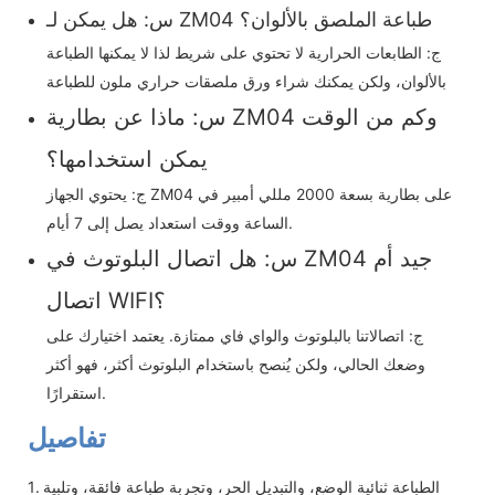
س: هل يمكن لـ ZM04 طباعة الملصق بالألوان؟
ج: الطابعات الحرارية لا تحتوي على شريط لذا لا يمكنها الطباعة
بالألوان، ولكن يمكنك شراء ورق ملصقات حراري ملون للطباعة
س: ماذا عن بطارية ZM04 وكم من الوقت
يمكن استخدامها؟
ج: يحتوي الجهاز ZM04 على بطارية بسعة 2000 مللي أمبير في
الساعة ووقت استعداد يصل إلى 7 أيام.
س: هل اتصال البلوتوث في ZM04 جيد أم
اتصال WIFI؟
ج: اتصالاتنا بالبلوتوث والواي فاي ممتازة. يعتمد اختيارك على
وضعك الحالي، ولكن يُنصح باستخدام البلوتوث أكثر، فهو أكثر
استقرارًا.
تفاصيل
1. الطباعة ثنائية الوضع، والتبديل الحر، وتجربة طباعة فائقة، وتلبية