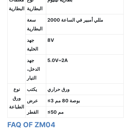
البطارية
البطارية
2000 مللي أمبير في الساعة
سعة
البطارية
8V
جهد
الخلية
5.0V⎓2A
جهد
الدخل،
التيار
ورق حراري
يكتب
نوع
ورق
≤3 بوصة 80 مم
عرض
الطباعة
≤50 مم
القطر
FAQ OF ZM04