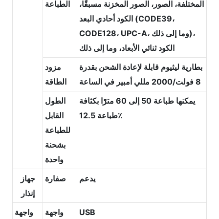
المختلفة، الصور، الصور المخزنة مسبقًا،
الطباعة
الكود أحادي البعد (CODE39،
CODE128، UPC-A، وما إلى ذلك)،
الكود ثنائي الأبعاد، وما إلى ذلك
بطارية ليثيوم قابلة لإعادة الشحن بقدرة
مزود
8 فولت/2000 مللي أمبير في الساعة
الطاقة
يمكنها طباعة 50 إلى 60 مترًا بكثافة
الطول
طباعة 12.5٪
القابل
للطباعة
بشحنة
واحدة
يدعم
صفارة
جهاز
إنذار
USB
واجهة
واجهة