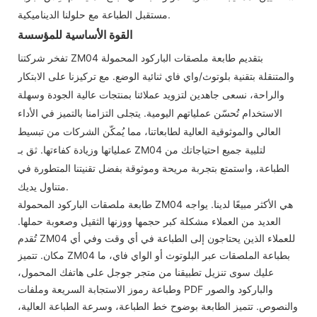
مستقبل الطباعة مع حلولنا الديناميكية.
القوة الأساسية للمؤسسة
تفخر شركتنا ZM04 بتقديم طابعة ملصقات الباركود المحمولة
والمتنقلة بتقنية بلوتوث/واي فاي ثنائية الوضع. مع تركيزنا على الابتكار
والراحة، نسعى جاهدين لتزويد عملائنا بمنتجات عالية الجودة وسهلة
الاستخدام تُحسّن عملياتهم اليومية. يتجلى التزامنا بالتميز في الأداء
العالي والموثوقية العالية لطابعاتنا، مما يُمكّن الشركات من تبسيط
عملياتها وزيادة كفاءتها. ثق بـ ZM04 لتلبية جميع احتياجاتك من
الطباعة، واستمتع بتجربة مريحة وموثوقة بفضل تقنيتنا المتطورة في
متناول يديك.
طابعة ملصقات الباركود المحمولة ZM04 هي الأكثر مبيعًا لدينا. يواجه
العديد من العملاء مشكلة كبر حجمها ووزنها الثقيل وصعوبة حملها.
تُقدم ZM04 للعملاء الذين يحتاجون إلى الطباعة في أي وقت وفي أي
مكان. تتميز ZM04 بطباعة الملصقات عبر البلوتوث أو الواي فاي، ما
عليك سوى تنزيل تطبيقنا من متجر جوجل على هاتفك المحمول،
وطباعة رموز الاستجابة السريعة وملفات PDF والباركود والصور
والنصوص. تتميز الطابعة بوضوح خط الطباعة، وسرعة الطباعة العالية،