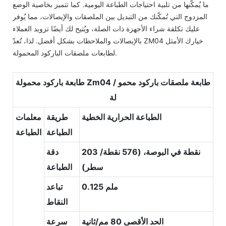
ما يُمكّنها من تلبية احتياجات الطباعة اليومية. كما تتميز بخاصية الوضع
المزدوج التي تُمكّنك من التبديل بين الملصقات والإيصالات، مما يُوفر
عليك تكلفة شراء الأجهزة ذات الصلة، ويُتيح لك أيضًا تزويد العملاء
بالإيصالات والملاحظات بشكل أفضل. لذا، تُعدّ ZM04 خيارك الأمثل
لطابعات ملصقات الباركود المحمولة.
طابعة باركود محمولة Zm04 / طابعة ملصقات باركود محمو
لة
الطباعة الحرارية الخطية
طريقة
معلمات
الطباعة
الطباعة
203 نقطة في البوصة، (576 نقطة/
دقة
سطر)
الطباعة
0.125 ملم
تباعد
النقاط
الحد الأقصى 80 مم/ثانية
سرعة