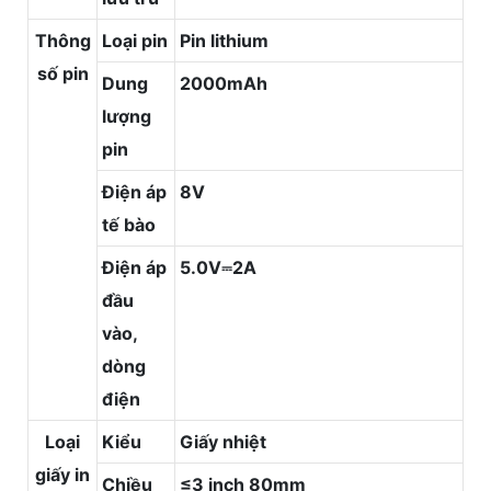
Thông
Loại pin
Pin lithium
số pin
Dung
2000mAh
lượng
pin
Điện áp
8V
tế bào
Điện áp
5.0V⎓2A
đầu
vào,
dòng
điện
Loại
Kiểu
Giấy nhiệt
giấy in
Chiều
≤3 inch 80mm