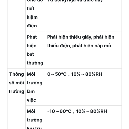
tiết
kiệm
điện
Phát
Phát hiện thiếu giấy, phát hiện
hiện
thiếu điện, phát hiện nắp mở
bất
thường
Thông
Môi
0～50℃，10%～80%RH
số môi
trường
trường
làm
việc
Môi
-10～60℃，10%～80%RH
trường
lưu trữ