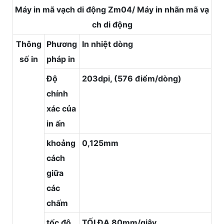
Máy in mã vạch di động Zm04/ Máy in nhãn mã vạ
ch di động
Thông
Phương
In nhiệt dòng
số in
pháp in
Độ
203dpi, (576 điểm/dòng)
chính
xác của
in ấn
khoảng
0,125mm
cách
giữa
các
chấm
tốc độ
TỐI ĐA 80mm/giây