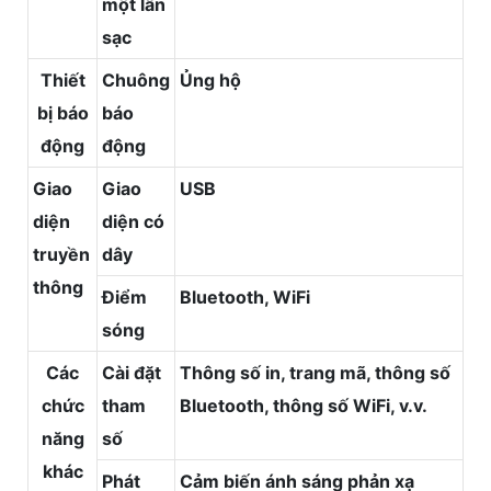
một lần
sạc
Thiết
Chuông
Ủng hộ
bị báo
báo
động
động
Giao
Giao
USB
diện
diện có
truyền
dây
thông
Điểm
Bluetooth, WiFi
sóng
Các
Cài đặt
Thông số in, trang mã, thông số
chức
tham
Bluetooth, thông số WiFi, v.v.
năng
số
khác
Phát
Cảm biến ánh sáng phản xạ