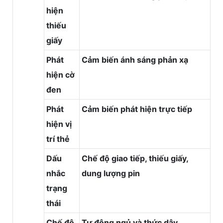
hiện
thiếu
giấy
Phát
Cảm biến ánh sáng phản xạ
hiện cờ
đen
Phát
Cảm biến phát hiện trực tiếp
hiện vị
trí thẻ
Dấu
Chế độ giao tiếp, thiếu giấy,
nhắc
dung lượng pin
trạng
thái
Chế độ
Tự động ngủ và thức dậy