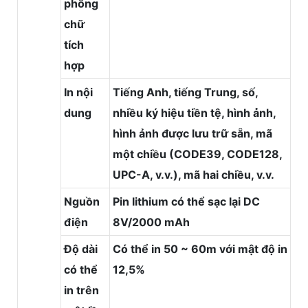
phông
chữ
tích
hợp
In nội
Tiếng Anh, tiếng Trung, số,
dung
nhiều ký hiệu tiền tệ, hình ảnh,
hình ảnh được lưu trữ sẵn, mã
một chiều (CODE39, CODE128,
UPC-A, v.v.), mã hai chiều, v.v.
Nguồn
Pin lithium có thể sạc lại DC
điện
8V/2000 mAh
Độ dài
Có thể in 50 ~ 60m với mật độ in
có thể
12,5%
in trên