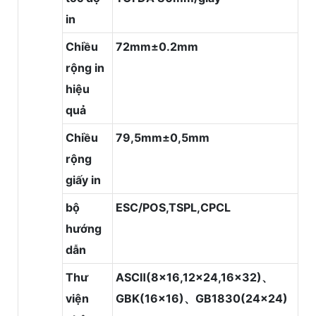
in
Chiều
72mm±0.2mm
rộng in
hiệu
quả
Chiều
79,5mm±0,5mm
rộng
giấy in
bộ
ESC/POS,TSPL,CPCL
hướng
dẫn
Thư
ASCⅡ(8x16,12x24,16x32)、
viện
GBK(16x16)、GB1830(24x24)