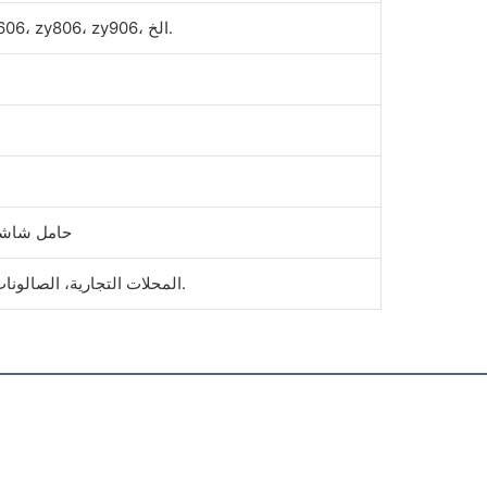
طابعة حرارية Zywell zy306، zy606، zy806، zy906، الخ.
حامل شاشة 
المحلات التجارية، الصالونات، الفنادق، التجزئة، المطاعم، الخ.