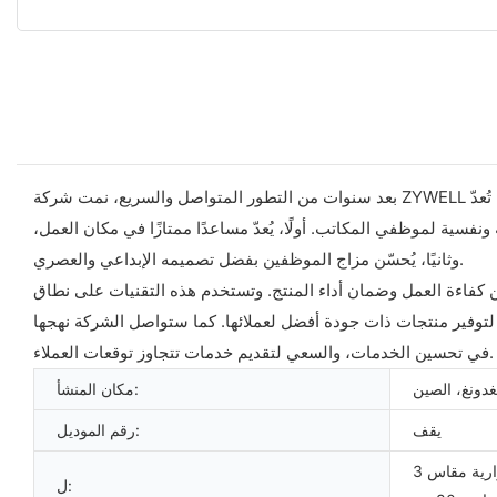
بعد سنوات من التطور المتواصل والسريع، نمت شركة ZYWELL لتصبح واحدة من أكثر الشركات احترافية وتأثيرًا في الصين. تُعدّ ZYWELL مُصنّعًا وموردًا شاملًا لمنتجات عالية الجودة وخدمة شاملة. وكما هو الحال
ونفسية لموظفي المكاتب. أولًا، يُعدّ مساعدًا ممتازًا في مكان العمل،
وثانيًا، يُحسّن مزاج الموظفين بفضل تصميمه الإبداعي والعصري.
ن كفاءة العمل وضمان أداء المنتج. وتستخدم هذه التقنيات على نطاق
توفير منتجات ذات جودة أفضل لعملائها. كما ستواصل الشركة نهجها
في تحسين الخدمات، والسعي لتقديم خدمات تتجاوز توقعات العملاء.
غدونغ، الصين
مكان المنشأ:
يقف
رقم الموديل:
طابعة ملصقات الإيصالات الحرارية مقاس 3
ل: