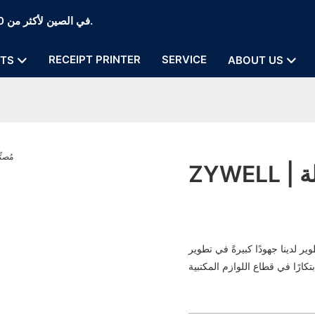
Zywell Thermal Printer and POS Printer Manufaction في الصين لأكثر من 20 عامًا.
RECEIPT PRINTER
SERVICE
TS
ABOUT US
لة
ةً في تطوير ZYWELL. ويسعى الفريق جاهدًا لتحسين هذا المنتج