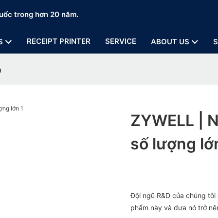
uốc trong hơn 20 năm.
RECEIPT PRINTER
SERVICE
S
ABOUT US
S
n
ZYWELL | N
số lượng lớ
Đội ngũ R&D của chúng tôi 
phẩm này và đưa nó trở nê