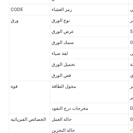
رمز العشاء
CODE
ر
نوع الورق
ورق
عرض الورق
سمك الورق
لفة ضياء
ة
تحميل الورق
ي
قص الورق
محول الطاقة
قوة
D
مخرجات درج النقود
حالة العمل
الخصائص الفيزيائية
-
حالة التخزين