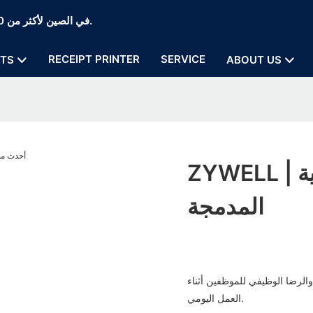
Zywell Thermal Printer and POS Printer Manufaction في الصين لأكثر من 20 عامًا.
RECEIPT PRINTER
SERVICE
TS
ABOUT US
ZYWELL | أحدث مصنعي الطابعات الحرارية
المدمجة
والرضا الوظيفي للموظفين أثناء
العمل اليومي.