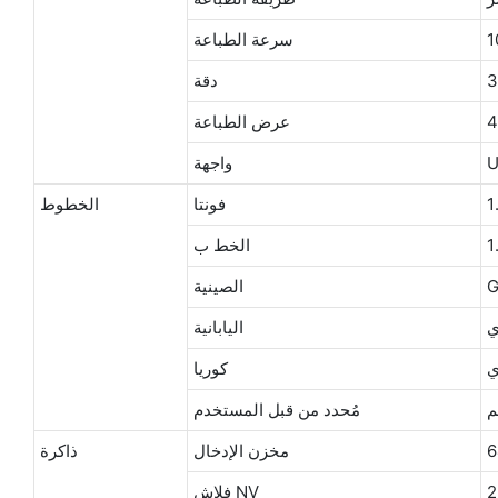
سرعة الطباعة
دقة
عرض الطباعة
واجهة
فونتا
الخطوط
الخط ب
الصينية
ي
اليابانية
ي
كوريا
م
مُحدد من قبل المستخدم
مخزن الإدخال
ذاكرة
فلاش NV