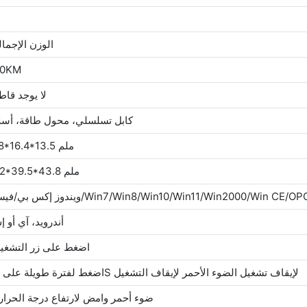
الوزن الإجما
50KM
لا يوجد قاط
بكرة ورق 58 مم، كابل USB، كابل تسلسلي، محول ط
18*16.4*13.5 ملم
52*39.5*43.8 ملم
Win7/Win8/Win10/Win11/Win2000/Win CE/OPOS/JPOS/Ch
أندرويد، آي أو 
اضغط على زر التشغي
اضغط لفترة طويلة على 3S لإيقاف تشغيل الضوء الأحمر لإيقاف التشغيل
ضوء أحمر وامض لارتفاع درجة الحرار