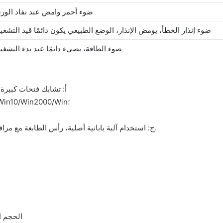
ضوء أحمر وامض عند نفاد الور
ضوء إنذار الخطأ، يومض الإنذار، الوضع الطبيعي يكون دائمًا قيد التشغي
ضوء الطاقة، يضيء دائمًا عند بدء التشغي
أ: تشابك فتحات كبيرة
ب: أمر برمجي لنظام التشغيل Windows XP/Vista/Wind7/Win8/Win10/Win2000/Win؛
ج: استخدام آلية يابانية أصلية، رأس الطابعة مع مراقبة الجودة الصارمة، وأكثر دواما للاستخدام، وتوفير التكلفة بشكل جيد.
1. الحجم