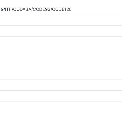
الرمز الشريطي: DABA/CODE93/CODE128