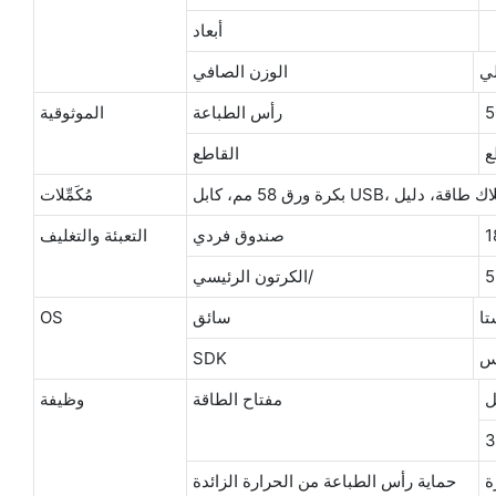
أبعاد
لي
الوزن الصافي
رأس الطباعة
الموثوقية
ع
القاطع
اقة، أسلاك طاقة، دليل
مُكَمِّلات
صندوق فردي
التعبئة والتغليف
الكرتون الرئيسي/
سائق
OS
إس
SDK
ل
مفتاح الطاقة
وظيفة
ة
حماية رأس الطباعة من الحرارة الزائدة