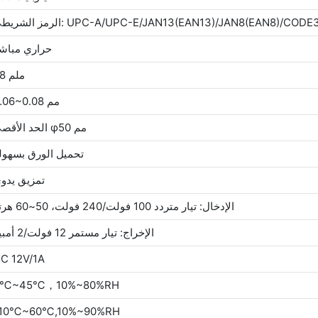
UPC-A/UPC-E/JAN13(EAN13)/JAN8(EAN8)/CODE39/ITF/CO
حراري مباش
58 ملم
0.06~0.08 مم
الحد الأقصى φ50 مم
تحميل الورق بسهول
تمزيق يدو
الإدخال: تيار متردد 100 فولت/240 فولت، 50~60 هرتز
الإخراج: تيار مستمر 12 فولت/2 أمبير
C 12V/1A
0℃~45℃，10%~80%RH
10℃~60℃,10%~90%RH