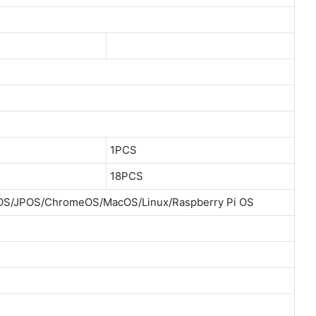
1PCS
18PCS
ويندوز إكس بي/فيستا/romeOS/MacOS/Linux/Raspberry Pi OS