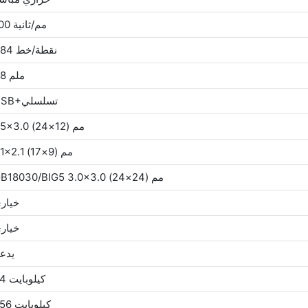
100 مم/ثانية
384 نقطة/خط
48 ملم
USB+تسلسلي
1.5×3.0 مم (12×24)
1.1×2.1 مم (9×17)
GB18030/BIG5 3.0×3.0 مم (24×24)
خيار
خيار
يدع
64 كيلوبايت
256 كيلوبايت