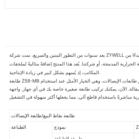
بعد سنوات من التطور المتين والسريع، نمت شركة ZYWELL لتصبح واحدة من أكثر الشركات احترافية وتأثيرًا في الصين. طابعة حرارية مدمجة. سنبذل قصارى جهدنا لخدمة عملائنا طوال عملية التصنيع، بدءًا من
لحرارية المدمجة، أو شركتنا. يُعد هذا المنتج إضافةً مثاليةً لملحقات
المكاتب، إذ يُسهم بشكل كبير في زيادة الإنتاجية.
طابعة Z58-MB الحرارية بقياس 58 مم، تُستخدم لطباعة الفواتير والمدفوعات. تُعرف الطابعات الحرارية بقياس 2 بوصة، المُثبتة على اللوحة، أيضًا باسم طابعات الإيصالات، وهي الخيار الأمثل عند استخدام
بعة صغيرة خاصة بك في أي جهاز. واجهة USB RS232 سهلة التركيب في أي نوع من الأجهزة. يدعم الجهاز منفذ درج النقود، ولفائف ورق كبيرة بقطر 48 مم،
طابعة نقاط البيع/طابعة الإيصالات
Z
نموذج
الطباعة
ر
طريقة الطباعة