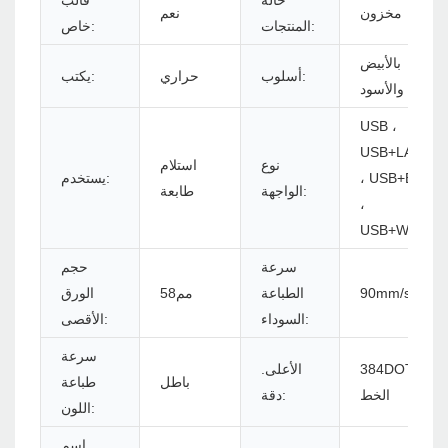
حالة
قالب
مخزون
نعم
المنتجات:
خاص:
بالأبيض
أسلوب:
حراري
يكتب:
والأسود
USB ،
USB+LAN
نوع
استلام
، USB+BT
يستخدم:
الواجهة:
طابعة
،
USB+WiFi
سرعة
حجم
90mm/s
الطباعة
مم58
الورق
السوداء:
الأقصى:
سرعة
384DOTS/
الأعلى.
باطل
طباعة
الخط
دقة:
اللون:
اسم