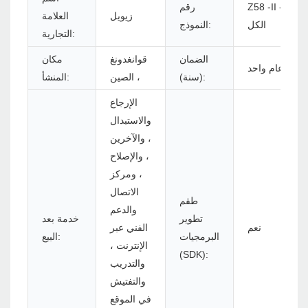
Z58 -II -
رقم
زيويل
العلامة
الكل
النموذج:
التجارية:
الضمان
قوانغدونغ
مكان
عام واحد
(سنة):
، الصين
المنشأ:
الإرجاع
والاستبدال
، والآخرين
، والإصلاح
، ومركز
الاتصال
طقم
والدعم
تطوير
خدمة بعد
نعم
الفني عبر
البرمجيات
البيع:
الإنترنت ،
(SDK):
والتدريب
والتفتيش
في الموقع