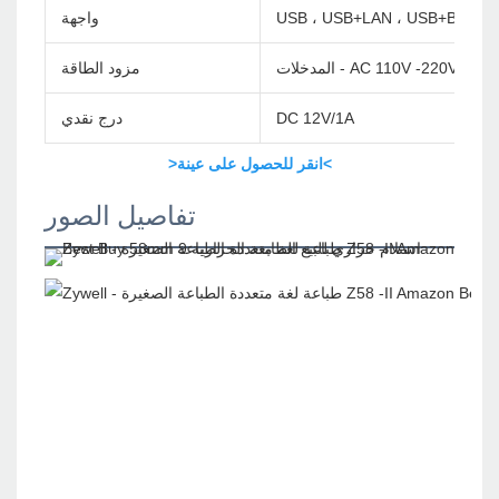
USB ، USB+LAN ، USB+BT ، U
واجهة
AC 110V -220V 50/60HZOU
مزود الطاقة
DC 12V/1A
درج نقدي
>انقر للحصول على عينة<
تفاصيل الصور