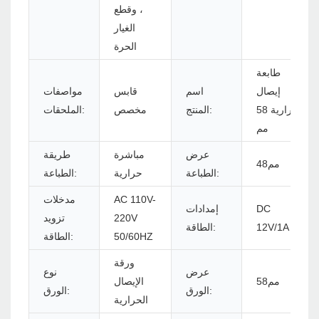
، وقطع
الغيار
الحرة
طابعة
إيصال
اسم
قابس
مواصفات
حرارية 58
المنتج:
مخصص
الملحقات:
مم
عرض
مباشرة
طريقة
مم48
الطباعة:
حرارية
الطباعة:
AC 110V-
مدخلات
DC
إمدادات
220V
تزويد
12V/1A
الطاقة:
50/60HZ
الطاقة:
ورقة
عرض
نوع
مم58
الإيصال
الورق:
الورق:
الحرارية