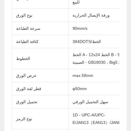
للبيع
ورقة الإيصال الحرارية
نوع الورق
90mm/s
سرعة الطباعة
384DOTS/الخط
كثافة الطباعة
الخط A - 12x24 الخط B - 9x17
الخطوط
ية - GB18030 ، Big5 24x24dots
max.58mm
عرض الورق
φ50mm
قطر لفة الورق
سهل التحميل الورقي
تحميل الورق
1D - UPC-A/UPC-
نوع الرمز
E/JAN13（EAN13）/JAN8（EA