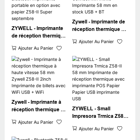
Zywell - Imprimante de
ZYWELL - Imprimante
réception thermique de
de réception thermique
58 mm Z58-II USB
Ajouter Au Panier
58 mm sans Inkless
Bluetooth Connect Min
Ajouter Au Panier
USB WiFi Bluetooth
Inthile Imprimante 58
Imprimante portable en
mm en stock USB + BT
option avec papier Z58-
II Super septembre
Zywell - Imprimante à
ZYWELL - Small
réception thermique à
Impresora Trmica Z58-II
haute vitesse 58 mm
Ajouter Au Panier
58 mm Imprimante de
Zywell Z58-II 2inch
Ajouter Au Panier
réception thermique
Imprimante de billets
avec imprimante POS
avec WiFi USB + WiFi