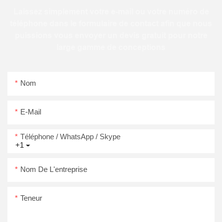
Laissez simplement votre e-mail ou votre numéro de
téléphone dans le formulaire de contact afin que nous
puissions vous envoyer un devis gratuit pour notre
large gamme de conceptions
Nom
E-Mail
Téléphone / WhatsApp / Skype
+1
Nom De L'entreprise
Teneur