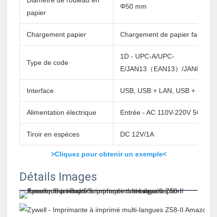
Diamètre de rouleau en
Φ50 mm
papier
Chargement papier
Chargement de papier facile
1D - UPC-A/UPC-
Type de code
E/JAN13（EAN13）/JAN8（EA
Interface
USB, USB + LAN, USB + BT, US
Alimentation électrique
Entrée - AC 110V-220V 50 / 60
Tiroir en espèces
DC 12V/1A
>Cliquez pour obtenir un exemple<
Détails Images