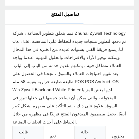
تفاصيل المنتج
فيما يتعلق بتطوير الصناعة ، شركة Zhuhai Zywell Technology
Co. ، Ltd. تم دفعها لتطوير منتجات جديدة للحفاظ على المنافسة
لنا. يتمتع فريقنا الفني بسنوات عديدة من الخبرة في هذا المجال
ويمكنه توفير الآراء والاقتراحات والحلول المهنية. عندما يواجه
العملاء مشاكل فنية ، يمكنهم تقديم خدمة من الباب إلى الباب.
بعد تقييم احتياجات العملاء والسوق ، نجحنا في الحصول على
طابعة طابعة حرارية بقيمة 58 ملم POS POS Android iOS
Win Zywell Black and White Printer لديها بعض المزايا
المتجولة ، والتي يمكن أن تساعد جميعها في جعلها تبرز في
السوق. علاوة على ذلك ، يتم التأكيد على مظهره بشكل كبير
أيضًا. يجعل مصممونا المبدعون المنتج فريدًا في مظهره من خلال
الحفاظ على أحدث اتجاهات الصناعة.
حالة
قالب
مخزون
نعم