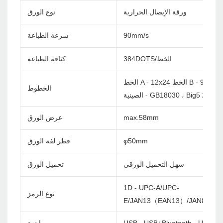
ورقة الإيصال الحرارية
نوع الورق
90mm/s
سرعة الطباعة
384DOTS/الخط
كثافة الطباعة
الخط A - 12x24 الخط B - 9x17
الخطوط
ية - GB18030 ، Big5 24x24dots
max.58mm
عرض الورق
φ50mm
قطر لفة الورق
سهل التحميل الورقي
تحميل الورق
1D - UPC-A/UPC-
نوع الرمز
E/JAN13（EAN13）/JAN8（EA