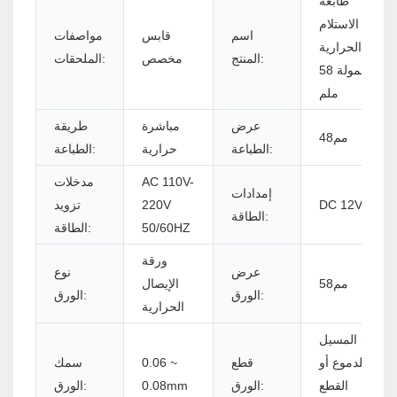
طابعة
الاستلام
اسم
قابس
مواصفات
الحرارية
المنتج:
مخصص
الملحقات:
المحمولة 58
ملم
عرض
مباشرة
طريقة
مم48
الطباعة:
حرارية
الطباعة:
AC 110V-
مدخلات
إمدادات
DC 12V/1A
220V
تزويد
الطاقة:
50/60HZ
الطاقة:
ورقة
عرض
نوع
مم58
الإيصال
الورق:
الورق:
الحرارية
يدوي المسيل
للدموع أو
قطع
0.06 ~
سمك
القطع
الورق:
0.08mm
الورق: