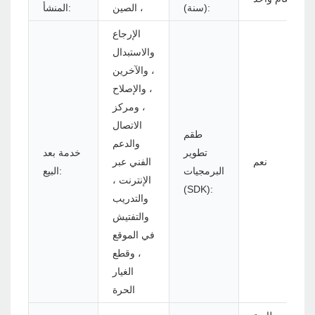
(سنة):
، الصين
المنشأ:
الإرجاع
والاستبدال
، والآخرين
، والإصلاح
، ومركز
الاتصال
طقم
والدعم
تطوير
خدمة بعد
نعم
الفني عبر
البرمجيات
البيع:
الإنترنت ،
(SDK):
والتدريب
والتفتيش
في الموقع
، وقطع
الغيار
الحرة