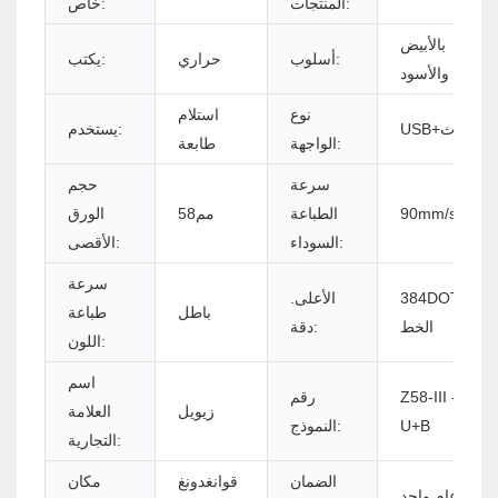
المنتجات:
خاص:
بالأبيض
أسلوب:
حراري
يكتب:
والأسود
نوع
استلام
USB+بلوتوث
يستخدم:
الواجهة:
طابعة
سرعة
حجم
90mm/s
الطباعة
مم58
الورق
السوداء:
الأقصى:
سرعة
384DOTS/
الأعلى.
باطل
طباعة
الخط
دقة:
اللون:
اسم
Z58-III -
رقم
زيويل
العلامة
U+B
النموذج:
التجارية:
الضمان
قوانغدونغ
مكان
عام واحد