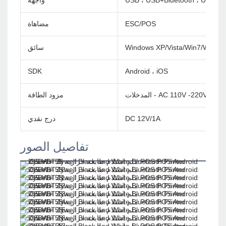
USB ، USB+Bluetooth ، USB+wif
واجهة
ESC/POS
مضاهاة
Windows XP/Vista/Win7/Win8/
سائق
SDK
Android ، iOS
AC 110V -220V 50/60HZOU
مزود الطاقة
DC 12V/1A
درج نقدي
تفاصيل الصور