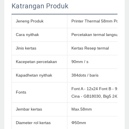
Katrangan Produk
Jeneng Produk
Printer Thermal 58mm Pos Andro
Cara nyithak
Percetakan termal langsung
Jinis kertas
Kertas Resep termal
Kacepetan percetakan
90mm / s
Kapadhetan nyithak
384dots / baris
Font A - 12x24 Font B - 9x17
Fonts
Cina - GB18030, Big5 24X24D
Jembar kertas
Max.58mm
Diameter rol kertas
Φ50mm