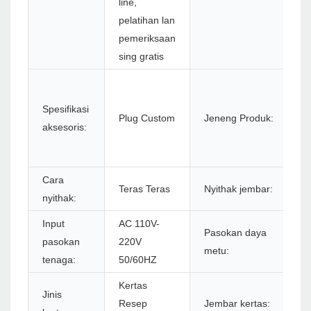
line,
pelatihan lan
pemeriksaan
sing gratis
Pr
P
Spesifikasi
Plug Custom
Jeneng Produk:
P
aksesoris:
5
P
Cara
Teras Teras
Nyithak jembar:
4
nyithak:
Input
AC 110V-
Pasokan daya
D
pasokan
220V
metu:
1
tenaga:
50/60HZ
Kertas
Jinis
Resep
Jembar kertas:
5