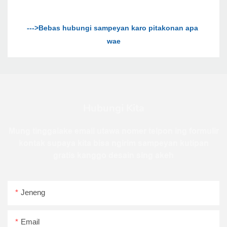
--->Bebas hubungi sampeyan karo pitakonan apa 
Hubungi Kita
Mung tinggalake email utawa nomer telpon ing formulir
kontak supaya kita bisa ngirim sampeyan kutipan
gratis kanggo desain sing akeh
Jeneng
Email