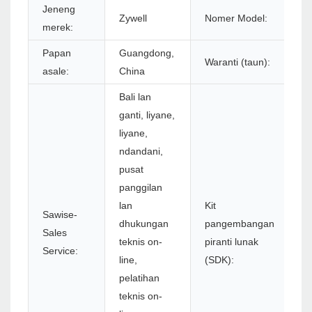
Jeneng
Z5
Zywell
Nomer Model:
merek:
U
Papan
Guangdong,
Waranti (taun):
1
asale:
China
Bali lan
ganti, liyane,
liyane,
ndandani,
pusat
panggilan
lan
Kit
Sawise-
dhukungan
pangembangan
Sales
Y
teknis on-
piranti lunak
Service:
line,
(SDK):
pelatihan
teknis on-