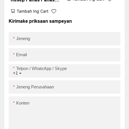
Portable 58mm Reclu
Tanpa Dindakan
Printer
Tambah Ing Cart
Inkless Z58-iii
Bluetooth Wifi 58mm
Kirimake priksaan sampeyan
Ticket Printer termal
paling apik
Jeneng
Email
Telpon / WhatsApp / Skype
+1
Jeneng Perusahaan
Konten