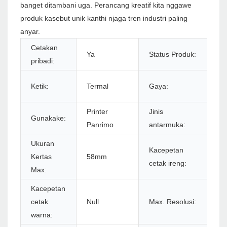
banget ditambani uga. Perancang kreatif kita nggawe
produk kasebut unik kanthi njaga tren industri paling
anyar.
Cetakan
Ya
Status Produk:
S
pribadi:
Ir
Ketik:
Termal
Gaya:
Pu
Printer
Jinis
U
Gunakake:
Panrimo
antarmuka:
B
Ukuran
Kacepetan
Kertas
58mm
9
cetak ireng:
Max:
Kacepetan
3
cetak
Null
Max. Resolusi:
ba
warna: