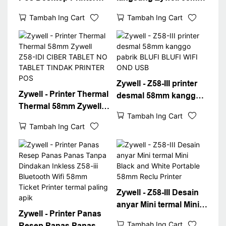
Thermal Thermal 58mm
USB Bluetooth
Tambah Ing Cart
Tambah Ing Cart
Z58-III kanthi Panaliten
portebel resep porteme
Thermal Gol Frermal
Printer Imprimante
Printer Thermal
Thermice USB + BT
Zywell - Z58-III printer
Zywell - Printer Thermal
desmal 58mm kanggo
Thermal 58mm Zywell
pabrik BLUFI BLUFI
Tambah Ing Cart
Z58-IDI CIBER TABLET
WIFI OND USB
Tambah Ing Cart
NO TABLET TINDAK
PRINTER POS
Zywell - Z58-III Desain
anyar Mini termal Mini
Zywell - Printer Panas
Black and White
Tambah Ing Cart
Resep Panas Panas