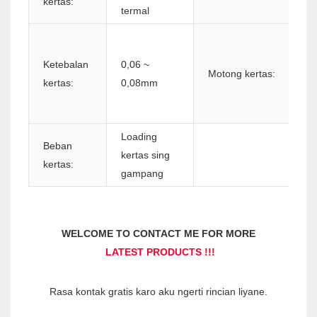
kertas:
termal
N
m
Ketebalan
0,06 ~
Motong kertas:
u
kertas:
0,08mm
p
o
Loading
Beban
kertas sing
kertas:
gampang