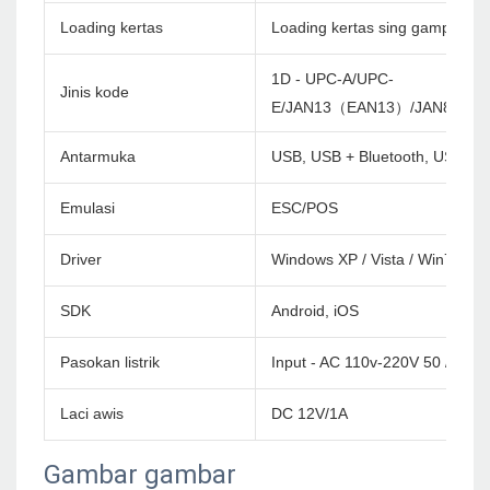
Loading kertas
Loading kertas sing gampang
1D - UPC-A/UPC-
Jinis kode
E/JAN13（EAN13）/JAN8（EA
Antarmuka
USB, USB + Bluetooth, USB + W
Emulasi
ESC/POS
Driver
Windows XP / Vista / Win7 / Wi
SDK
Android, iOS
Pasokan listrik
Input - AC 110v-220V 50 / 60Hz
Laci awis
DC 12V/1A
Gambar gambar