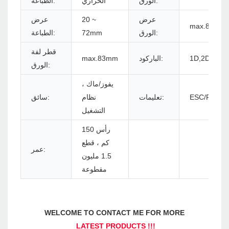
الورق:
الحراري
الطباعة:
عرض
20 ~
عرض
max.80mm
الورق:
72mm
الطباعة:
قطر لفة
1D,2D
الباركود:
max.83mm
الورق:
يفوز/ماك ،
ESC/POS
تعليمات:
نظام
سائق:
التشغيل
رأس 150
كم ، قطع
عمر:
1.5 مليون
مقطوعة