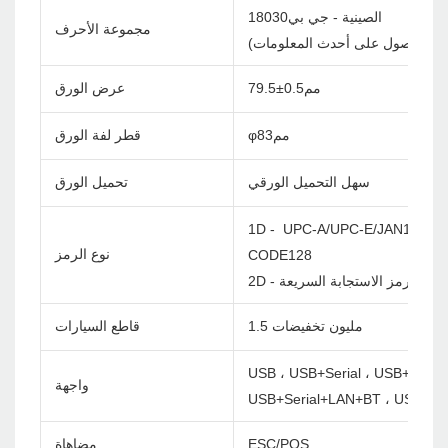
الصينية - جي بي18030
مجموعة الأحرف
ل بنا للحصول على أحدث المعلومات)
79.5±مم0.5
عرض الورق
φمم83
قطر لفة الورق
سهل التحميل الورقي
تحميل الورق
1D - UPC-A/UPC-E/JAN13(EA
نوع الرمز
CODE128
2D - رمز الاستجابة السريعة
1.5 مليون تخفيضات
قاطع السيارات
USB ، USB+Serial ، USB+LAN ،
واجهة
USB+Serial+LAN+BT ، USB+Se
ESC/POS
مضاهاة