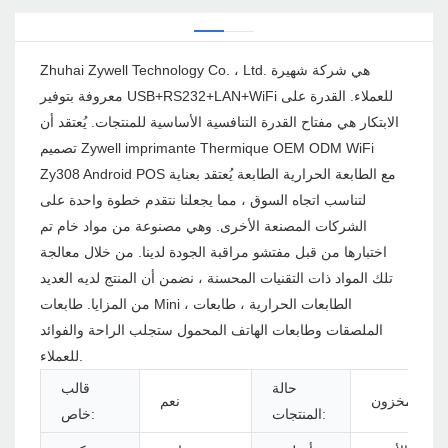
Zhuhai Zywell Technology Co. ، Ltd. هي شركة شهيرة
معروفة بتوفير USB+RS232+LAN+WiFi للعملاء. القدرة على
الابتكار هي مفتاح القدرة التنافسية الأساسية للمنتجات. يُعتقد أن
تصميم Zywell imprimante Thermique OEM ODM WiFi
Zy308 Android POS مع الطابعة الحرارية الطابعة يُعتقد بعناية
لتناسب اتجاه السوق ، مما يجعلنا نتقدم خطوة واحدة على
الشركات المصنعة الأخرى. وهي مصنوعة من مواد خام تم
اختبارها من قبل مفتشو مراقبة الجودة لدينا. من خلال معالجة
تلك المواد ذات التقنيات المحسنة ، نضمن أن المنتج لديه العديد
من المزايا. طابعات Mini ، الطابعات الحرارية ، طابعات
الملصقات وطابعات الهاتف المحمول ستجلب الراحة والفوائد
للعملاء.
حالة
قالب
مخزون
نعم
المنتجات:
خاص: