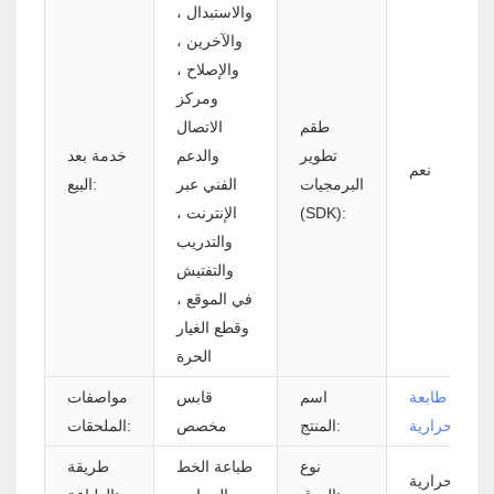
والاستبدال ،
والآخرين ،
والإصلاح ،
ومركز
طقم
الاتصال
تطوير
والدعم
خدمة بعد
نعم
البرمجيات
الفني عبر
البيع:
(SDK):
الإنترنت ،
والتدريب
والتفتيش
في الموقع ،
وقطع الغيار
الحرة
طابعة POS
اسم
قابس
مواصفات
ابعة حرارية
المنتج:
مخصص
الملحقات:
نوع
طباعة الخط
طريقة
صال الحرارية