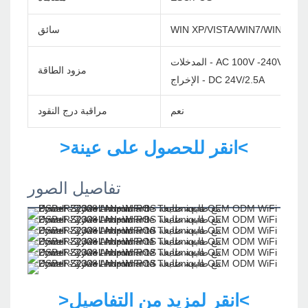
WIN XP/VISTA/WIN7/WIN8/WI
سائق
لمدخلات - AC 100V -240V/60Hz
مزود الطاقة
الإخراج - DC 24V/2.5A
نعم
مراقبة درج النقود
>انقر للحصول على عينة<
تفاصيل الصور
>انقر لمزيد من التفاصيل<