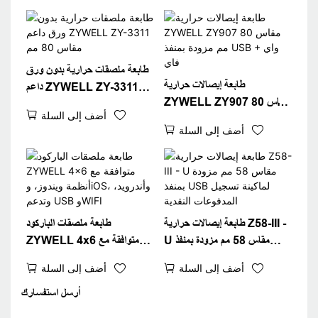
طابعة ملصقات حرارية بدون ورق
طابعة إيصالات حرارية
داعم ZYWELL ZY-3311
ZYWELL ZY907 مقاس 80
مقاس 80 مم
أضف إلى السلة
مم مزودة بمنفذ USB + واي فاي
أضف إلى السلة
طابعة إيصالات حرارية Z58-III -
طابعة ملصقات الباركود
U مقاس 58 مم مزودة بمنفذ
ZYWELL 4x6 متوافقة مع
USB لماكينة تسجيل المدفوعات
أنظمة ويندوز، وiOS، وأندرويد،
أضف إلى السلة
أضف إلى السلة
النقدية
وتدعم USB وWIFI
أرسل استفسارك