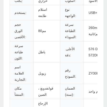
أبيض والأسود
أسلوب:
حراري
يكتب:
نوع
استلام
USB+RS232
يستخدم:
الواجهة:
طابعة
سرعة
حجم
260mm/s (قياسي) ،
الطباعة
مم80
الورق
300 مم/ثانية
السوداء:
الأقصى:
سرعة
DOTS/LIN أو
الأعلى.
باطل
طباعة
572DOTS/
دقة:
اللون:
اسم
رقم
ZY308 - U
زيويل
العلامة
النموذج:
التجارية:
الضمان
قوانغدونغ ،
مكان
عام واحد
(سنة):
الصين
المنشأ:
الإرجاع