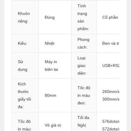
Tình
Khuôn
trạng
Đúng
Cổ phần
riêng:
sản
phẩm:
Phong
Kiểu:
Nhiệt
Đen và trắng
cách:
Loại
Sử
Máy in
giao
USB+RS232+L
dụng:
biên lai
diện:
Kích
Tốc độ
thước
260mm/s (tiêu 
80mm
in màu
giấy tối
300mm/s
đen:
đa:
Tối đa.
Tốc độ
576dots/dòng 
Vô giá trị
Nghị
in màu:
572dots/dòng