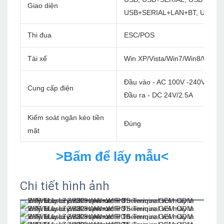
Giao diện
USB+SERIAL+LAN+BT, USB+S
Thi đua
ESC/POS
Tài xế
Win XP/Vista/Win7/Win8/Win1
Đầu vào - AC 100V -240V/60Hz
Cung cấp điện
Đầu ra - DC 24V/2.5A
Kiểm soát ngăn kéo tiền
Đúng
mặt
>Bấm để lấy mẫu<
Chi tiết hình ảnh