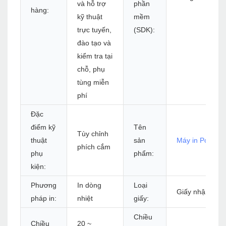
và hỗ trợ
phần
hàng:
kỹ thuật
mềm
trực tuyến,
(SDK):
đào tạo và
kiểm tra tại
chỗ, phụ
tùng miễn
phí
Đặc
điểm kỹ
Tên
Tùy chỉnh
thuật
sản
Máy in Pos
3 in
phích cắm
phụ
phẩm:
kiện:
Phương
In dòng
Loại
Giấy nhận nhiệ
pháp in:
nhiệt
giấy:
Chiều
Chiều
20 ~