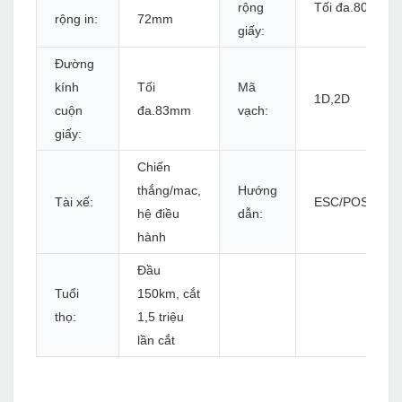
rộng
Tối đa.80mm
rộng in:
72mm
giấy:
Đường
kính
Tối
Mã
1D,2D
cuộn
đa.83mm
vạch:
giấy:
Chiến
thắng/mac,
Hướng
Tài xế:
ESC/POS
hệ điều
dẫn:
hành
Đầu
Tuổi
150km, cắt
thọ:
1,5 triệu
lần cắt