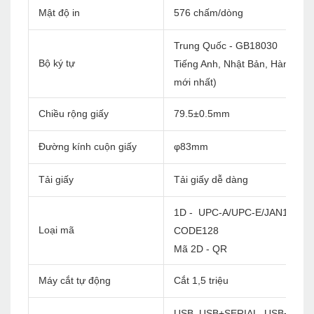
Mật độ in
576 chấm/dòng
Trung Quốc - GB18030
Bộ ký tự
Tiếng Anh, Nhật Bản, Hàn Quốc, 
mới nhất)
Chiều rộng giấy
79.5±0.5mm
Đường kính cuộn giấy
φ83mm
Tải giấy
Tải giấy dễ dàng
1D - UPC-A/UPC-E/JAN13(EA
Loại mã
CODE128
Mã 2D - QR
Máy cắt tự động
Cắt 1,5 triệu
USB, USB+SERIAL, USB+LAN,