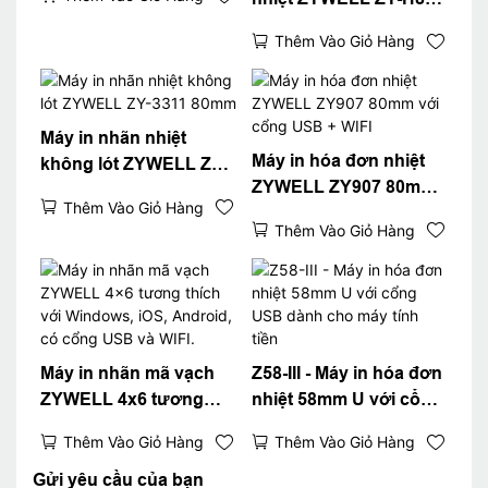
với cổng
Thêm Vào Giỏ Hàng
USB+LAN/USB+WIFI/Bl
uetooth (tùy chọn) Màu
đen
Máy in nhãn nhiệt
Máy in hóa đơn nhiệt
không lót ZYWELL ZY-
ZYWELL ZY907 80mm
3311 80mm
Thêm Vào Giỏ Hàng
với cổng USB + WIFI
Thêm Vào Giỏ Hàng
Máy in nhãn mã vạch
Z58-III - Máy in hóa đơn
ZYWELL 4x6 tương
nhiệt 58mm U với cổng
thích với Windows, iOS,
USB dành cho máy tính
Thêm Vào Giỏ Hàng
Thêm Vào Giỏ Hàng
Android, có cổng USB
tiền
và WIFI.
Gửi yêu cầu của bạn