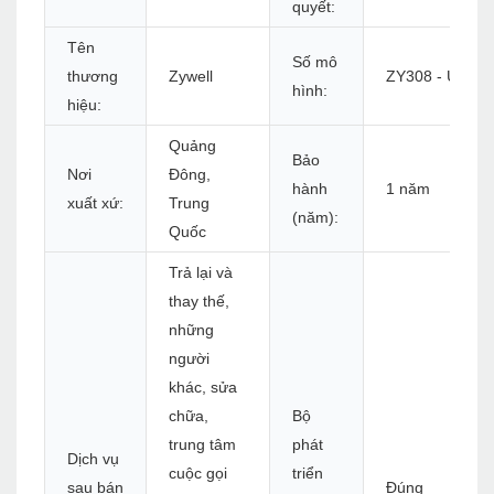
quyết:
Tên
Số mô
thương
Zywell
ZY308 - U+S+
hình:
hiệu:
Quảng
Bảo
Nơi
Đông,
hành
1 năm
xuất xứ:
Trung
(năm):
Quốc
Trả lại và
thay thế,
những
người
khác, sửa
chữa,
Bộ
trung tâm
phát
Dịch vụ
cuộc gọi
triển
sau bán
Đúng