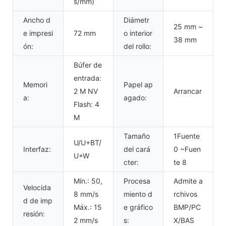
s/mm)
Ancho d
Diámetr
25 mm ~
e impresi
72 mm
o interior
38 mm
ón:
del rollo:
Búfer de
entrada:
Memori
Papel ap
2 M NV
Arrancar
a:
agado:
Flash: 4
M
Tamaño
1Fuente
U/U+BT/
Interfaz:
del cará
0 ~Fuen
U+W
cter:
te 8
Mín.: 50,
Procesa
Admite a
Velocida
8 mm/s
miento d
rchivos
d de imp
Máx.: 15
e gráfico
BMP/PC
resión:
2 mm/s
s:
X/BAS