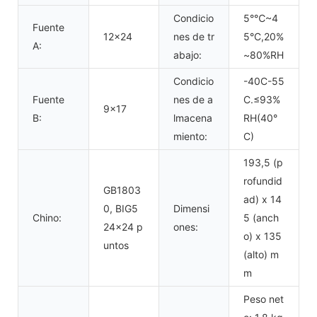
Condicio
5°℃~4
Fuente
12x24
nes de tr
5°C,20%
A:
abajo:
~80%RH
Condicio
-40C-55
Fuente
nes de a
C.≤93%
9x17
B:
lmacena
RH(40°
miento:
C)
193,5 (p
rofundid
GB1803
ad) x 14
0, BIG5
Dimensi
Chino:
5 (anch
24x24 p
ones:
o) x 135
untos
(alto) m
m
Peso net