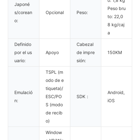
o: 1,8 kg
Japoné
Peso bru
s/corean
Opcional
Peso:
to: 22,0
o:
8 kg/caj
a
Definido
Cabezal
por el us
Apoyo
de impre
150KM
uario:
sión:
TSPL (m
odo de e
tiqueta)/
Emulació
Android,
ESC/PO
SDK：
n:
iOS
S (modo
de recib
o)
Window