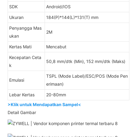
SDK
Android/IOS
Ukuran
184(P)*144(L)*131(T) mm
Penyangga Mas
2M
ukan
Kertas Mati
Mencabut
Kecepatan Ceta
50,8 mm/dtk (Min), 152 mm/dtk (Maks)
k
TSPL (Mode Label)/ESC/POS (Mode Pen
Emulasi
erimaan)
Lebar Kertas
20-80mm
>Klik untuk Mendapatkan Sampel<
Detail Gambar