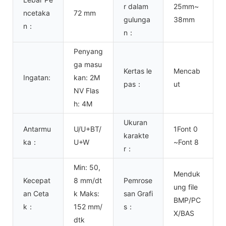
r dalam
25mm~
ncetaka
72 mm
gulunga
38mm
n：
n：
Penyang
ga masu
Kertas le
Mencab
Ingatan:
kan: 2M
pas：
ut
NV Flas
h: 4M
Ukuran
Antarmu
U/U+BT/
1Font 0
karakte
ka：
U+W
~Font 8
r：
Min: 50,
Menduk
Kecepat
8 mm/dt
Pemrose
ung file
an Ceta
k Maks:
san Grafi
BMP/PC
k：
152 mm/
s：
X/BAS
dtk