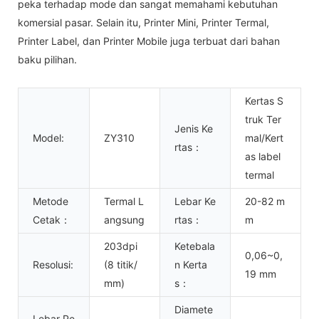
peka terhadap mode dan sangat memahami kebutuhan
komersial pasar. Selain itu, Printer Mini, Printer Termal,
Printer Label, dan Printer Mobile juga terbuat dari bahan
baku pilihan.
Kertas S
truk Ter
Jenis Ke
Model:
ZY310
mal/Kert
rtas：
as label
termal
Metode
Termal L
Lebar Ke
20-82 m
Cetak：
angsung
rtas：
m
203dpi
Ketebala
0,06~0,
Resolusi:
(8 titik/
n Kerta
19 mm
mm)
s：
Diamete
Lebar Pe