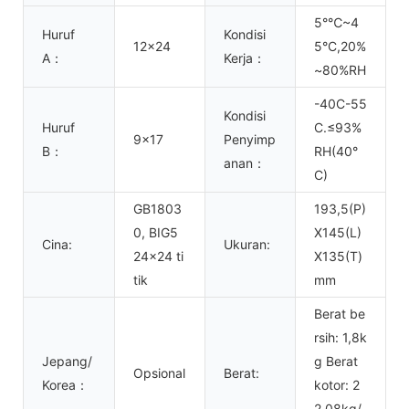
5°℃~4
Huruf
Kondisi
12x24
5°C,20%
A：
Kerja：
~80%RH
-40C-55
Kondisi
Huruf
C.≤93%
9x17
Penyimp
B：
RH(40°
anan：
C)
GB1803
193,5(P)
0, BIG5
X145(L)
Cina:
Ukuran:
24x24 ti
X135(T)
tik
mm
Berat be
rsih: 1,8k
Jepang/
g Berat
Opsional
Berat:
Korea：
kotor: 2
2,08kg/