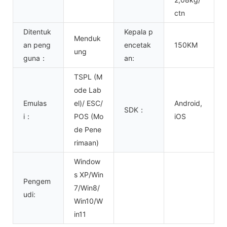
ctn
Ditentuk
Kepala p
Menduk
an peng
encetak
150KM
ung
guna：
an:
TSPL (M
ode Lab
Emulas
el)/ ESC/
Android,
SDK：
i：
POS (Mo
iOS
de Pene
rimaan)
Window
s XP/Win
Pengem
7/Win8/
udi:
Win10/W
in11