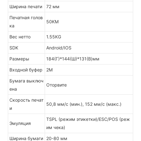
Ширина печати
72 мм
Печатная голов
50KM
ка
Вес нетто
1.55KG
SDK
Android/IOS
Размеры
184(Г)*144(Ш)*131(В)мм
Входной буфер
2M
Бумага выключ
Оторвите
ена
Скорость печат
50,8 мм/с (мин.), 152 мм/с (макс.)
и
TSPL (режим этикетки)/ESC/POS (реж
Эмуляция
им чека)
Ширина бумаги
20-80 мм