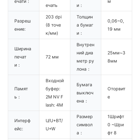
ечати：
м
ечать
и：
203 dpi
Толщин
Разреш
0,06~0,
(8 точе
а бумаг
ение:
19 мм
к/мм)
и：
Внутрен
Ширина
ний диа
25мм~3
печат
72 мм
метр ру
8мм
и：
лона：
Входной
Бумага
Памят
буфер:
Оторвит
выключ
ь：
2M NV F
е
ена：
lash: 4M
Размер
1Шрифт
Интерф
U/U+BT/
символ
0 ~Шри
ейс:
U+W
а：
фт 8