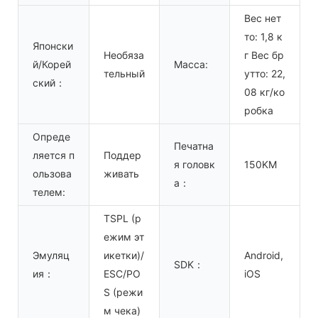
Вес нет
то: 1,8 к
Японски
Необяза
г Вес бр
й/Корей
Масса:
тельный
утто: 22,
ский：
08 кг/ко
робка
Опреде
Печатна
ляется п
Поддер
я головк
150KM
ользова
живать
а：
телем:
TSPL (р
ежим эт
Эмуляц
икетки)/
Android,
SDK：
ия：
ESC/PO
iOS
S (режи
м чека)