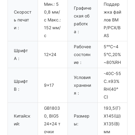
Мин.: 5
Поддер
Графиче
Скорост
0,8 мм/
жка фай
ская об
ь печат
с Макс.:
лов BM
работк
и：
152 мм/
P/PCX/B
а：
с
AS
Рабочее
5°℃~4
Шрифт
12x24
состоян
5°C,20%
А：
ие：
~80%RH
-40C-55
Условия
Шрифт
C.≤93%
9x17
хранени
B：
RH(40°
я：
C)
GB1803
193,5(Г)
Китайск
0, BIG5
Размер
X145(Ш)
ий:
24x24 т
ы:
X135(В)
очки
мм