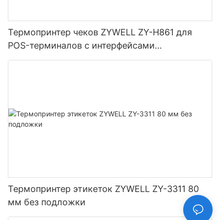
Термопринтер чеков ZYWELL ZY-H861 для
POS-терминалов с интерфейсами
USB+LAN/USB+WIFI/Bluetooth (опционально),
черный.
Термопринтер этикеток ZYWELL ZY-3311 80
мм без подложки