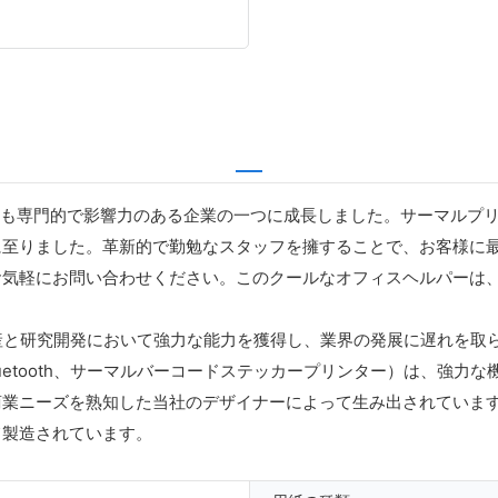
で最も専門的で影響力のある企業の一つに成長しました。サーマルプ
に至りました。革新的で勤勉なスタッフを擁することで、お客様に
お気軽にお問い合わせください。このクールなオフィスヘルパーは
生産と研究開発において強力な能力を獲得し、業界の発展に遅れを取ら
、Bluetooth、サーマルバーコードステッカープリンター）は、強
商業ニーズを熟知した当社のデザイナーによって生み出されていま
て製造されています。