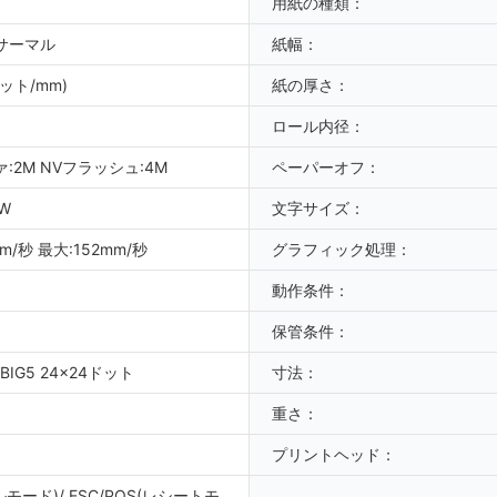
用紙の種類：
サーマル
紙幅：
ドット/mm)
紙の厚さ：
ロール内径：
:2M NVフラッシュ:4M
ペーパーオフ：
+W
文字サイズ：
m/秒 最大:152mm/秒
グラフィック処理：
動作条件：
保管条件：
BIG5 24x24ドット
寸法：
重さ：
プリントヘッド：
ルモード)/ ESC/POS(レシートモ