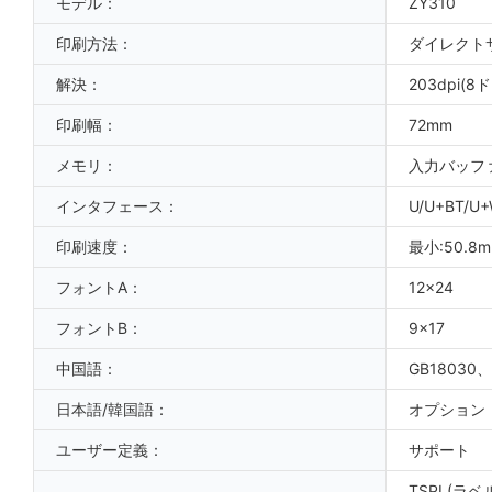
モデル：
ZY310
印刷方法：
ダイレクト
解決：
203dpi(8
印刷幅：
72mm
メモリ：
入力バッファ
インタフェース：
U/U+BT/U
印刷速度：
最小:50.8m
フォントA：
12x24
フォントB：
9x17
中国語：
GB18030、
日本語/韓国語：
オプション
ユーザー定義：
サポート
TSPL(ラベ