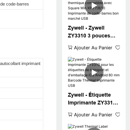
System ZY3310
 de code-barres
Bluetooth Sticker
Barcode QR code
imprimante USB +
Zywell - Zywell
RS
ZY3310 3 pouces
imprimante
Ajouter Au Panier
d'étiquette
thermique
autocollant imprimant
compatible avec
Square Win XP /
7/8/10 Imprimante de
code-barres bon
Zywell - Étiquette
marché USB
Imprimante ZY3310
pour les étiquettes
Ajouter Au Panier
de transport et
d'emballage iOS