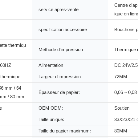
Centre d'ap
service après-vente
ique en lign
spécification accessoire
Bouchons p
ette thermiqu
Méthode d'impression
Thermique d
/60HZ
Alimentation
DC 24V/2.
 thermique
Largeur d'impression
72MM
56 mm / 64
Épaisseur de papier:
0,06 ~ 0,0
 mm / 80 mm
e
OEM ODM:
Soutien
Taille unique:
33X23X21 
Taille du papier maximum:
80MM