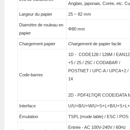
Anglais, japonais, Corée, etc. C
Largeur du papier
25 ~ 82 mm
Diamètre de rouleau en
Φ80 mm
papier
Chargement papier
Chargement de papier facile
1D - CODE128 / 128M / EAN128
+5 / 25 / 25C / CODABAR /
POSTNET / UPC-A / UPCA+2 / 
Code-barres
14
2D - PDF417/QR CODE/DATA 
Interface
U/U+B/U+W/U+S+L+B/U+S+L
Émulation
TSPL (mode lable) / ESC / POS 
Entrée - AC 100V-240V / 60Hz