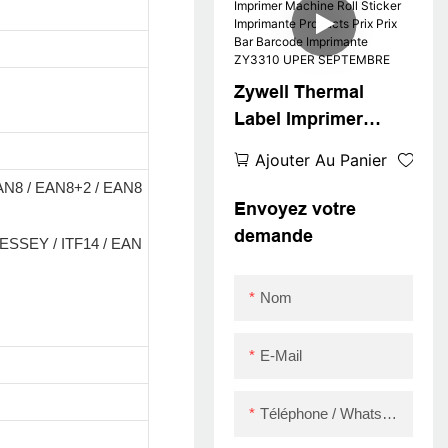
Android 80 mm
Barcode Thermal
Imprimante USB
Zywell Thermal
Label Imprimer
Machine Roll Sticker
Ajouter Au Panier
Imprimante
AN8 / EAN8+2 / EAN8
Products Prix Prix
Envoyez votre
Bar Barcode
demande
ESSEY / ITF14 / EAN
Imprimante ZY3310
UPER SEPTEMBRE
Nom
E-Mail
Téléphone / WhatsApp / Skype