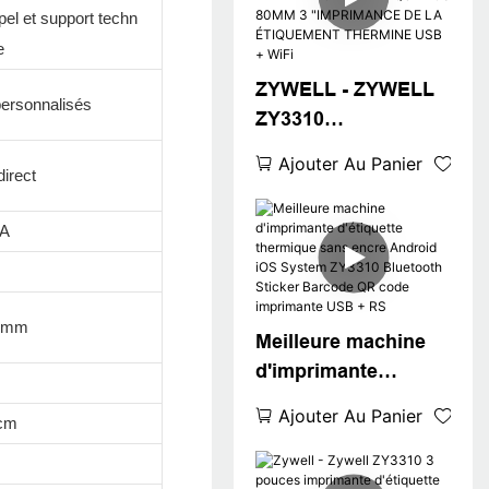
pel et support techn
WiFi Inter Packaging
e
Label Sticker
Imprimante
ZYWELL - ZYWELL
ersonnalisés
ZY3310
IMPRIMANCE
Ajouter Au Panier
irect
THAGE THERMAL
POPULAIRE
5A
IMPRIMANCE
THERMIQUE POS
80MM 3
"IMPRIMANCE DE
8 mm
Meilleure machine
LA ÉTIQUEMENT
d'imprimante
THERMINE USB +
d'étiquette
WiFi
Ajouter Au Panier
cm
thermique sans
encre Android iOS