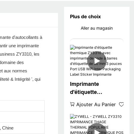
Plus de choix
Aller au magasin
mante d'autocollants à
antir une imprimante
Business ZY3310, les
) domaine des
 et aux normes
eté & Intégrité ', qui
Imprimante
d'étiquette
thermique ZY3310
Ajouter Au Panier
avec imprimante de
code à barres
d'étiquette de 80 mm
 Chine
3 pouces Port USB