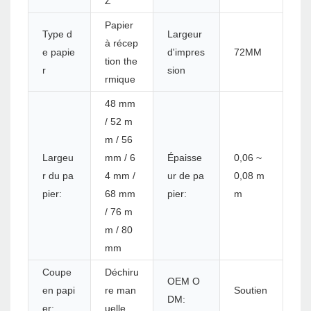
Z
Papier
Type d
Largeur
à récep
e papie
d'impres
72MM
tion the
r
sion
rmique
48 mm
/ 52 m
m / 56
Largeu
mm / 6
Épaisse
0,06 ~
r du pa
4 mm /
ur de pa
0,08 m
pier:
68 mm
pier:
m
/ 76 m
m / 80
mm
Coupe
Déchiru
OEM O
en papi
re man
Soutien
DM:
er:
uelle