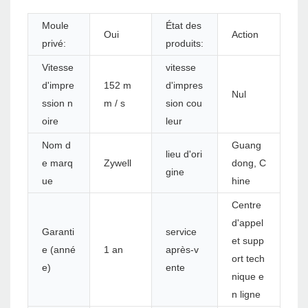
Moule
État des
Oui
Action
privé:
produits:
Vitesse
vitesse
d'impre
152 m
d'impres
Nul
ssion n
m / s
sion cou
oire
leur
Nom d
Guang
lieu d'ori
e marq
Zywell
dong, C
gine
ue
hine
Centre
d'appel
Garanti
service
et supp
e (anné
1 an
après-v
ort tech
e)
ente
nique e
n ligne