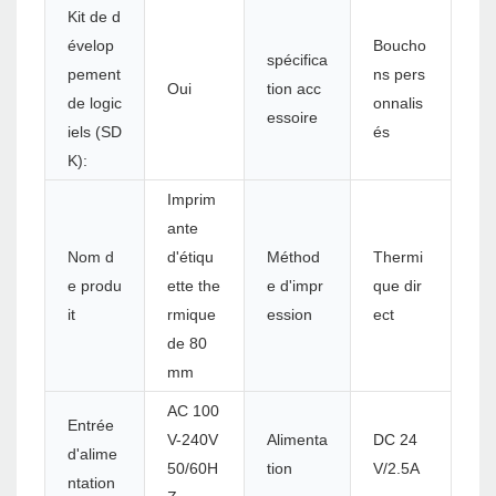
Kit de d
évelop
Boucho
spécifica
pement
ns pers
Oui
tion acc
de logic
onnalis
essoire
iels (SD
és
K):
Imprim
ante
Nom d
d'étiqu
Méthod
Thermi
e produ
ette the
e d'impr
que dir
it
rmique
ession
ect
de 80
mm
AC 100
Entrée
V-240V
Alimenta
DC 24
d'alime
50/60H
tion
V/2.5A
ntation