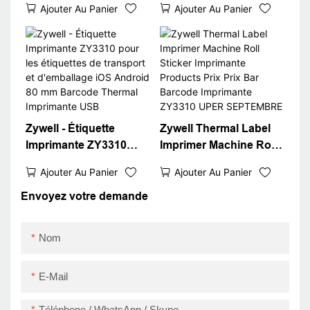
Ajouter Au Panier
Ajouter Au Panier
sans encre Android
compatible avec
iOS System ZY3310
Square Win XP / 7/8/10
Bluetooth Sticker
Imprimante de code-
Barcode QR code
barres bon marché
imprimante USB + RS
USB
Zywell - Étiquette
Zywell Thermal Label
Imprimante ZY3310
Imprimer Machine Roll
pour les étiquettes de
Sticker Imprimante
Ajouter Au Panier
Ajouter Au Panier
transport et
Products Prix Prix Bar
d'emballage iOS
Barcode Imprimante
Envoyez votre demande
Android 80 mm
ZY3310 UPER
Barcode Thermal
SEPTEMBRE
Nom
Imprimante USB
E-Mail
Téléphone / WhatsApp / Skype