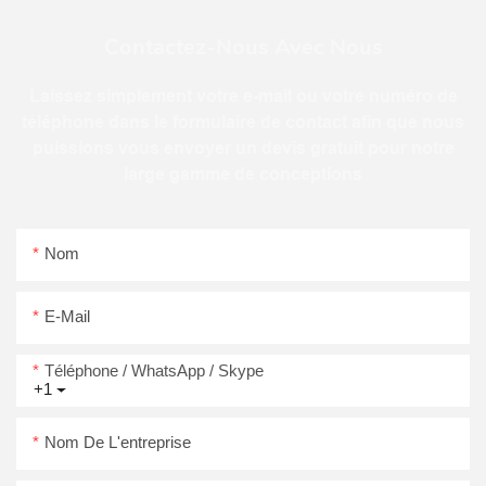
Contactez-Nous Avec Nous
Laissez simplement votre e-mail ou votre numéro de
téléphone dans le formulaire de contact afin que nous
puissions vous envoyer un devis gratuit pour notre
large gamme de conceptions
Nom
E-Mail
Téléphone / WhatsApp / Skype
+1
Nom De L'entreprise