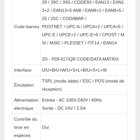
39 / 39C / 39S / CODE93 / EAN13 / EAN1
3+2 / EAN13+5 AN8 / EAN8+2 / EAN8+5 /
25 / 25C / CODABAR /
Code-barres
POSTNET / UPC-A / UPCA+2 / UPCA+5 /
UPC-E / UPCE+2 / UPC-E+5 / CPOST / M
SI / MSIC / PLESSEY / ITF14 / EAN14
2D - PDF417/QR CODE/DATA MATRIX
Interface
U/U+B/U+W/U+S+L+B/U+S+L+W
TSPL (mode lable) / ESC / POS (mode de
Émulation
réception)
Alimentation
Entrée - AC 100V-240V / 60Hz
électrique
Sortie - DC 24V / 2,5A
Contrôle du
tiroir en
Oui
espèces