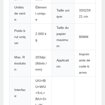
Unités
Élémen
Taille uni
33X23X
de vent
t uniqu
que:
21 cm
e:
e
Taille du
Poids b
2.000 k
papier
rut uniq
80MM
g
maximu
ue:
m:
Imprim
Max. R
203dpi
Applicati
ante de
ésolutio
(8dots /
on:
code-b
n:
mm)
arres
U/U+B/
U+W/U
Interfac
+S+L+
e:
B/U+S+