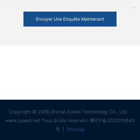
Envoyer Une Enquête Maintenant
Copyright © 2026 Zhuhai Zywell Technology Co., Ltd. -
www.zywell.net Tous droits réservés.
粤ICP备2022019545
号
|
Sitemap