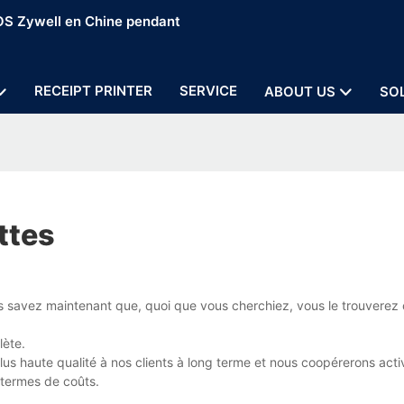
POS Zywell en Chine pendant
RECEIPT PRINTER
SERVICE
ABOUT US
SO
ttes
s savez maintenant que, quoi que vous cherchiez, vous le trouverez
lète.
lus haute qualité à nos clients à long terme et nous coopérerons ac
n termes de coûts.