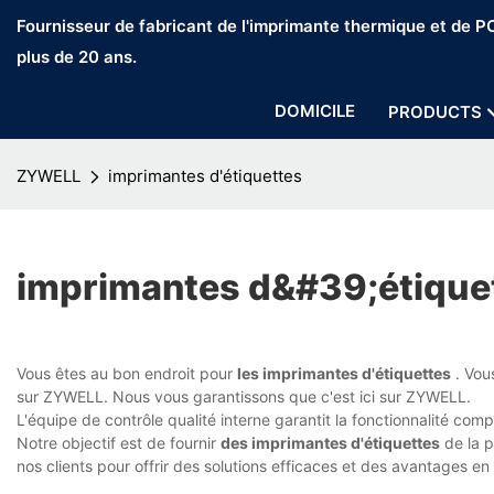
Fournisseur de fabricant de l'imprimante thermique et de 
plus de 20 ans.
DOMICILE
PRODUCTS
ZYWELL
imprimantes d'étiquettes
imprimantes d&#39;étique
Vous êtes au bon endroit pour
les imprimantes d'étiquettes
. Vou
sur ZYWELL. Nous vous garantissons que c'est ici sur ZYWELL.
L'équipe de contrôle qualité interne garantit la fonctionnalité comp
Notre objectif est de fournir
des imprimantes d'étiquettes
de la p
nos clients pour offrir des solutions efficaces et des avantages e