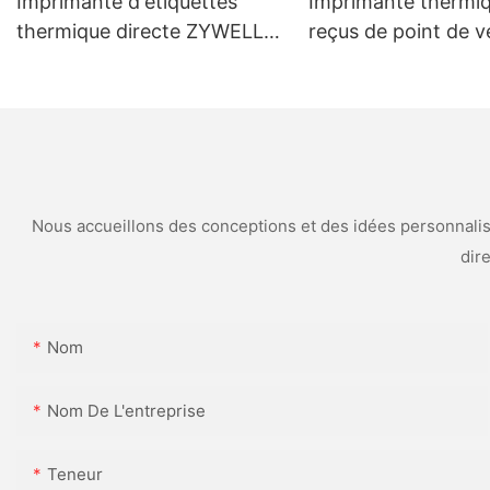
Imprimante d'étiquettes
Imprimante thermi
thermique directe ZYWELL
reçus de point de v
ZY-3600 avec découpeuse
ZYWELL ZY-H861 a
automatique
USB+LAN/USB+WIF
option) Noir
Nous accueillons des conceptions et des idées personnalisé
dir
Nom
Nom De L'entreprise
Teneur