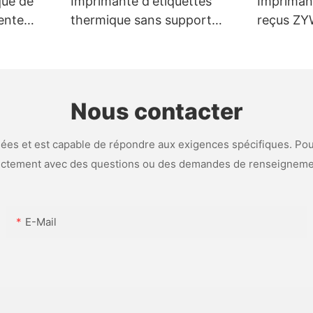
que de
Imprimante d'étiquettes
Impriman
ente
thermique sans support
reçus ZY
vec
ZYWELL ZY-3311 80 mm
mm avec 
I/BT (en
Nous contacter
es et est capable de répondre aux exigences spécifiques. Pour
ectement avec des questions ou des demandes de renseigneme
E-Mail