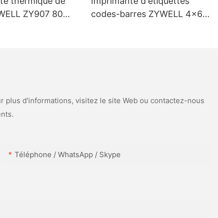
te thermique de
Imprimante d'étiquettes
WELL ZY907 80
codes-barres ZYWELL 4x6
port USB + Wi-Fi
compatible avec Windows,
iOS et Android, USB + Wi-Fi
 plus d'informations, visitez le site Web ou contactez-nous
nts.
Téléphone / WhatsApp / Skype