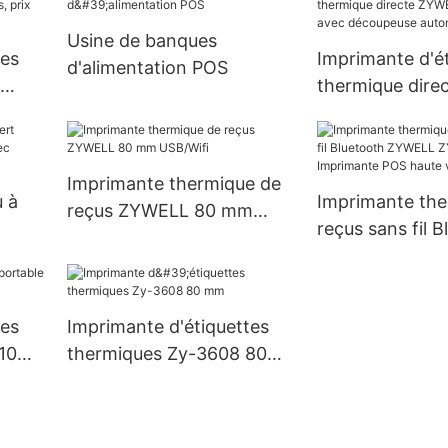
Usine de banques
tes
Imprimante d'é
d'alimentation POS
thermique dir
ZY-3600 avec 
automatique
Imprimante thermique de
 à
Imprimante the
reçus ZYWELL 80 mm
reçus sans fil 
USB/Wifi
ec
ZYWELL ZY608
ique
Imprimante PO
vitesse OEM
tes
Imprimante d'étiquettes
10
thermiques Zy-3608 80
mm