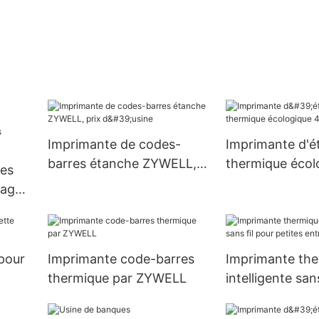
Imprimante de codes-
Imprimante d'é
barres étanche ZYWELL,
thermique écol
tes
prix d'usine
6
tage
sseur
pour
Imprimante code-barres
Imprimante th
thermique par ZYWELL
intelligente san
petites entrepr