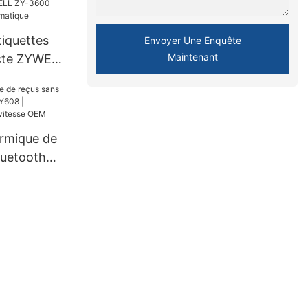
tiquettes
Envoyer Une Enquête
Maintenant
ecte ZYWELL
découpeuse
rmique de
Bluetooth
 |
S haute